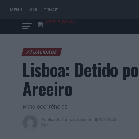
MENU
MAIL
JORNAIS
ATUALIDADE
Lisboa: Detido po
Areeiro
Mais ocorrências
Publicado
3 anos atrás
on
08/03/2023
Por