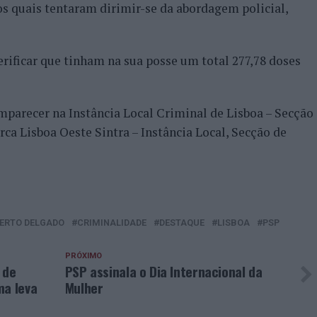
os quais tentaram dirimir-se da abordagem policial,
erificar que tinham na sua posse um total 277,78 doses
mparecer na Instância Local Criminal de Lisboa – Secção
a Lisboa Oeste Sintra – Instância Local, Secção de
ERTO DELGADO
CRIMINALIDADE
DESTAQUE
LISBOA
PSP
PRÓXIMO
 de
PSP assinala o Dia Internacional da
ma leva
Mulher