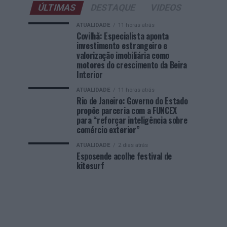
ÚLTIMAS
DESTAQUE
VIDEOS
ATUALIDADE
11 horas atrás
Covilhã: Especialista aponta
investimento estrangeiro e
valorização imobiliária como
motores do crescimento da Beira
Interior
ATUALIDADE
11 horas atrás
Rio de Janeiro: Governo do Estado
propõe parceria com a FUNCEX
para “reforçar inteligência sobre
comércio exterior”
ATUALIDADE
2 dias atrás
Esposende acolhe festival de
kitesurf