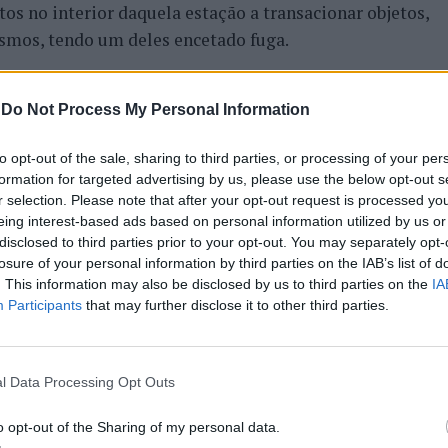
os no interior daquela estação a transacionar objetos,
smos, tendo um deles encetado fuga.
cado dentro de uma bolsa que transportava a tiracolo,
-
Do Not Process My Personal Information
uestionado se estaria a vende-los naquele local, o qual
to opt-out of the sale, sharing to third parties, or processing of your per
formation for targeted advertising by us, please use the below opt-out s
de tabaco não possuíam selo fiscal, não estando, assim,
r selection. Please note that after your opt-out request is processed y
cho e pagamento de impostos devidos.
eing interest-based ads based on personal information utilized by us or
disclosed to third parties prior to your opt-out. You may separately opt-
e nove maços de tabaco e 270 euros em notas do BCE.
losure of your personal information by third parties on the IAB’s list of
. This information may also be disclosed by us to third parties on the
IA
Participants
that may further disclose it to other third parties.
er na Instância Local Criminal de Lisboa – Secção de
reguesia de Marvila, procedeu à detenção de um homem,
l Data Processing Opt Outs
ca do crime de posse de arma proibida.
o opt-out of the Sharing of my personal data.