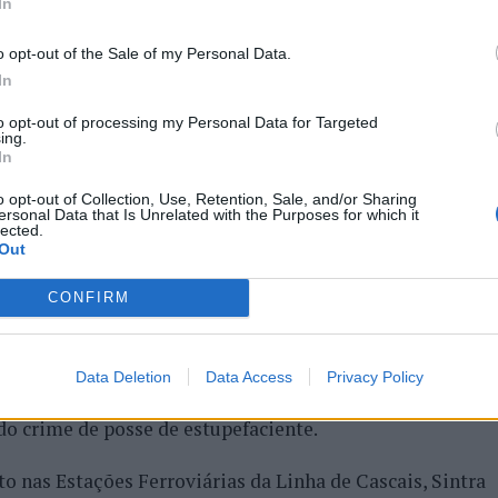
In
a na Bela Vista, o suspeito, ao deparar-se com os
 de marcha, demonstrando um comportamento suspeito,
o opt-out of the Sale of my Personal Data.
ação.
In
sua posse, afirmou que tinha uma faca, a qual
to opt-out of processing my Personal Data for Targeted
ing.
In
o opt-out of Collection, Use, Retention, Sale, and/or Sharing
eio a apurar que se tratava de uma faca de abertura
ersonal Data that Is Unrelated with the Purposes for which it
lected.
ndo que seria para defesa pessoal.
Out
er na Instância Local Criminal de Lisboa – Secção de
CONFIRM
guesias da Misericórdia, Parque das Nações e Queluz e
Data Deletion
Data Access
Privacy Policy
s homens, com idades compreendidas entre os 17 e 28
do crime de posse de estupefaciente.
o nas Estações Ferroviárias da Linha de Cascais, Sintra