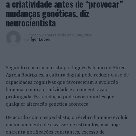
a criatividade antes de “provocar”
PRÓXIMO
Pedro Sequeira reeleito Presidente da Confederação de
mudanças genéticas, diz
Treinadores de Portugal
neurocientista
NÃO PERCA
Sintra recebe Concurso Internacional de Paradressage
Publicado
23 horas atrás
on
08/08/2026
Por
Ígor Lopes
Segundo o neurocientista português Fabiano de Abreu
Agrela Rodrigues, a cultura digital pode reduzir o uso de
capacidades cognitivas que favoreceram a evolução
humana, como a criatividade e a concentração
prolongada. Essa redução pode ocorrer antes que
qualquer alteração genética aconteça.
De acordo com o especialista, o cérebro humano evoluiu
em um ambiente de escassez de estímulos, mas hoje
enfrenta notificações constantes, excesso de