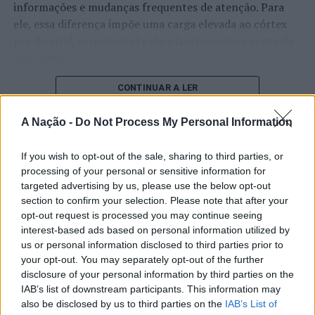
informações e mudanças frequentes de atenção. Para
ele, essa diferença impõe uma carga elevada ao córtex
pré-frontal, responsável pelo planejamento e controle
executivo.
O pesquisador afirma que plataformas digitais também
CONTINUAR A LER
estimulam continuamente o sistema de recompensa do
cérebro, favorecendo a fadiga mental, a dificuldade de
A Nação -
Do Not Process My Personal Information
manter a atenção e a procrastinação. Na sua visão,
ATUALIDADE
tarefas inacabadas permanecem ativas na memória e
If you wish to opt-out of the sale, sharing to third parties, or
“Millennium Estoril Open 2026”
processing of your personal or sensitive information for
aumentam a sensação de sobrecarga, enquanto o stress
targeted advertising by us, please use the below opt-out
prolongado pode elevar os níveis de cortisol e
regressou ao circuito ATP com
section to confirm your selection. Please note that after your
prejudicar o desempenho cognitivo.
vitória do francês Luca Van Assche
opt-out request is processed you may continue seeing
interest-based ads based on personal information utilized by
Fabiano de Abreu Agrela Rodrigues ressalta que não há
us or personal information disclosed to third parties prior to
Publicado
2 dias atrás
on
07/08/2026
evidências de que o ambiente digital provoque mudanças
your opt-out. You may separately opt-out of the further
Por
Ígor Lopes
genéticas na espécie humana. A adaptação observada,
disclosure of your personal information by third parties on the
afirma, ocorre por meio da neuroplasticidade, processo
IAB’s list of downstream participants. This information may
pelo qual os circuitos neurais se reorganizam em
also be disclosed by us to third parties on the
IAB’s List of