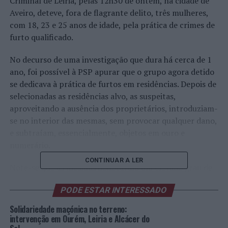
Criminal de Leiria, pelas 12h30 de ontem, na cidade de
Aveiro, deteve, fora de flagrante delito, três mulheres,
com 18, 23 e 25 anos de idade, pela prática de crimes de
furto qualificado.
No decurso de uma investigação que dura há cerca de 1
ano, foi possível à PSP apurar que o grupo agora detido
se dedicava à prática de furtos em residências. Depois de
selecionadas as residências alvo, as suspeitas,
aproveitando a ausência dos proprietários, introduziam-
se no interior das mesmas, sem provocar qualquer dano,
e subtraíam, essencialmente, objetos em ouro e
numerário.
CONTINUAR A LER
Note-se que as mesmas denotavam um elevado grau de
organização, adotando diversas medidas em vista à não
PODE ESTAR INTERESSADO
identificação/localização por parte das autoridades.
Solidariedade maçónica no terreno:
Na sequência desta operação, foi apreendido cerca de
intervenção em Ourém, Leiria e Alcácer do
3000€ em numerário, várias peças em ouro, algumas