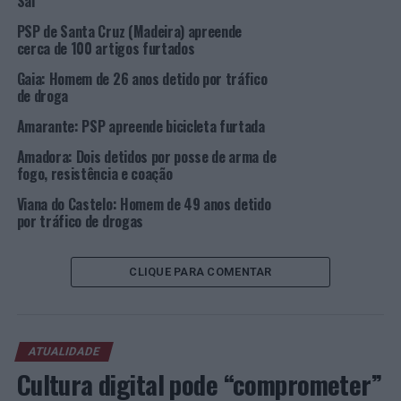
Sal
chaves de residências e de viaturas, várias moedas de
PSP de Santa Cruz (Madeira) apreende
coleção e a viatura em que se faziam transportar.
cerca de 100 artigos furtados
Gaia: Homem de 26 anos detido por tráfico
Amanhã, as detidas irão ser presentes a primeiro
de droga
interrogatório judicial para aplicação das medidas de
coação.
Amarante: PSP apreende bicicleta furtada
Amadora: Dois detidos por posse de arma de
A PSP considera “que com estas operações policiais, o
fogo, resistência e coação
Comando Distrital de Leiria demonstra continuar a
Viana do Castelo: Homem de 49 anos detido
dificultar a atividade criminosa de quem se dedica às
por tráfico de drogas
mais diversas tipologias criminais, procurando, com esta
ação policial em concreto, devolver e reforçar a
tranquilidade pública”, sublinha em comunicado.
CLIQUE PARA COMENTAR
Foto: PSP.
ATUALIDADE
TÓPICOS RELACIONADOS:
CRIMINALIDADE
DESTAQUE
LEIRIA
PSP
Cultura digital pode “comprometer”