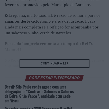
fevereiro, promovido pelo Município de Barcelos.
Esta iguaria, muito sazonal, é razão de romaria para os
amantes deste ciclóstomo e a sua degustação ficará
ainda mais completa se a refeição for acompanha por
um saboroso Vinho Verde de Barcelos.
Pesca da lampreia remonta ao tempo do Rei D.
Manuel I
No Rio Cávado, curso de água que atravessa o concelho e
CONTINUAR A LER
cuja margem direita beija a cidade, a pesca deste
ciclóstomo remonta ao tempo do Rei D. Manuel I,
conforme atesta o Foral concedido a Barcelos em 1515,
PODE ESTAR INTERESSADO
onde se refere que a Lampreia era muito apreciada pelo
Brasil: São Paulo conta agora com uma
Clero e Nobreza e que os pescadores tinham direito a
delegação da “Confraria Saberes e Sabores
uma parte do que pescavam e o senhorio a três partes.
da Beira ‘Grão Vasco’”, entidade com sede
em Viseu
No Cávado, a pesca da lampreia inicia em janeiro e