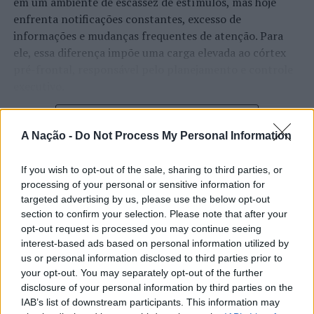
em um ambiente de escassez de estímulos, mas hoje
enfrenta notificações constantes, excesso de
informações e mudanças frequentes de atenção. Para
ele, essa diferença impõe uma carga elevada ao córtex
pré-frontal, responsável pelo planejamento e controle
executivo.
O pesquisador afirma que plataformas digitais também
CONTINUAR A LER
estimulam continuamente o sistema de recompensa do
A Nação -
Do Not Process My Personal Information
cérebro, favorecendo a fadiga mental, a dificuldade de
manter a atenção e a procrastinação. Na sua visão,
If you wish to opt-out of the sale, sharing to third parties, or
ATUALIDADE
tarefas inacabadas permanecem ativas na memória e
processing of your personal or sensitive information for
“Millennium Estoril Open 2026”
aumentam a sensação de sobrecarga, enquanto o stress
targeted advertising by us, please use the below opt-out
section to confirm your selection. Please note that after your
prolongado pode elevar os níveis de cortisol e
regressou ao circuito ATP com
opt-out request is processed you may continue seeing
prejudicar o desempenho cognitivo.
vitória do francês Luca Van Assche
interest-based ads based on personal information utilized by
us or personal information disclosed to third parties prior to
Fabiano de Abreu Agrela Rodrigues ressalta que não há
your opt-out. You may separately opt-out of the further
Publicado
1 dia atrás
on
07/08/2026
evidências de que o ambiente digital provoque mudanças
disclosure of your personal information by third parties on the
Por
Ígor Lopes
genéticas na espécie humana. A adaptação observada,
IAB’s list of downstream participants. This information may