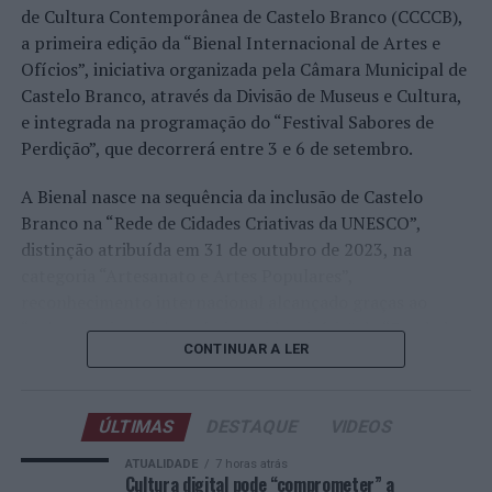
realizado em território nacional. Nuno Borges, Jaime
de Cultura Contemporânea de Castelo Branco (CCCCB),
Faria, Henrique Rocha, Frederico Ferreira Silva, Tiago
a primeira edição da “Bienal Internacional de Artes e
Pereira e Tiago Torres integraram o quadro principal,
Ofícios”, iniciativa organizada pela Câmara Municipal de
beneficiando, de igual modo, da reorganização dos wild
Castelo Branco, através da Divisão de Museus e Cultura,
cards após as entradas diretas de alguns jogadores.
e integrada na programação do “Festival Sabores de
Perdição”, que decorrerá entre 3 e 6 de setembro.
Entre os portugueses, Tiago Torres e Jaime Faria
protagonizaram as melhores campanhas da edição,
A Bienal nasce na sequência da inclusão de Castelo
ambos alcançando os quartos de final. Torres assinou
Branco na “Rede de Cidades Criativas da UNESCO”,
um dos resultados mais marcantes do torneio ao
distinção atribuída em 31 de outubro de 2023, na
eliminar o chileno Alejandro Tabilo, terceiro cabeça de
categoria “Artesanato e Artes Populares”,
série e um dos principais favoritos à conquista do título,
reconhecimento internacional alcançado graças ao
antes de ser afastado pelo francês Hugo Gaston nos
“valor patrimonial, artístico e identitário” do “Bordado
quartos de final.
CONTINUAR A LER
de Castelo Branco”, uma das manifestações mais
emblemáticas da cultura portuguesa e elemento central
Já Jaime Faria venceu o peruano Gonzalo Bueno e o
da identidade albicastrense.
neerlandês Botic van de Zandschulp, alcançando
ÚLTIMAS
DESTAQUE
VIDEOS
também os quartos de final, onde acabou eliminado pelo
Ao longo de dois dias, especialistas nacionais e
ATUALIDADE
7 horas atrás
italiano Luciano Darderi, num encontro decidido em três
internacionais, investigadores, artesãos, representantes
Cultura digital pode “comprometer” a