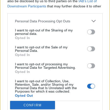
afirma, ocorre por meio da neuroplasticidade, processo
also be disclosed by us to third parties on the
IAB’s List of
pelo qual os circuitos neurais se reorganizam em
Downstream Participants
that may further disclose it to other
third parties.
resposta às experiências.
O “Millennium Estoril Open 2026” decorreu entre os
dias 18 e 26 de julho, no Clube de Ténis do Estoril, em
Personal Data Processing Opt Outs
“O principal desafio é preservar a capacidade de reflexão
Cascais, a oeste de Lisboa, assinalando o regresso da
profunda em um contexto marcado pela abundância de
competição ao circuito “ATP Tour” na categoria “ATP
I want to opt-out of the Sharing of my
personal data.
informações e pela rápida evolução tecnológica. O
250”, depois de, na edição anterior, ter integrado o
Opted In
potencial cognitivo humano permanece, mas o seu
circuito “Challenger”. O francês Luca Van Assche
desenvolvimento depende de como o cérebro é
I want to opt-out of the Sale of my
conquistou o primeiro título ATP da carreira ao
Personal Data.
exercitado no cotidiano”, finalizou Fabiano de Abreu
derrotar o belga Alexander Blockx na final, encerrando
Opted In
Agrela Rodrigues.
uma edição marcada pela elevada competitividade, pela
I want to opt-out of processing my
forte presença de tenistas portugueses e pela projeção
Personal Data for Targeted Advertising.
Ígor Lopes
internacional do evento.
Opted In
I want to opt-out of Collection, Use,
O torneio arrancou com a fase de qualificação, nos dias
Retention, Sale, and/or Sharing of my
18 e 19 de julho, reunindo dezenas de atletas em busca
Personal Data that Is Unrelated with the
Purposes for which it was collected.
de um lugar no quadro principal. A cerimónia de
Opted Out
CONTINUAR A LER
abertura contou com a presença do presidente da
CONFIRM
Câmara Municipal de Cascais, Nuno Piteira Lopes,