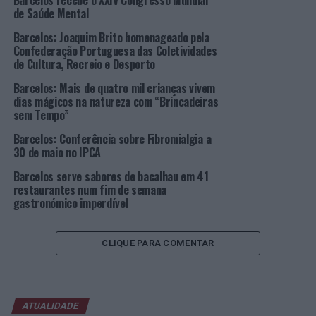
Barcelos recebe o XXIV Congresso Mundial
perdura até março. Este famoso ciclóstomo, que nasce
de Saúde Mental
nos rios e desce até ao mar, onde atinge a maturidade,
Barcelos: Joaquim Brito homenageado pela
regressa novamente aos cursos de água doce onde se dá
Confederação Portuguesa das Coletividades
o processo de reprodução, sendo que é nessa altura em
de Cultura, Recreio e Desporto
que pode ser capturado.
Barcelos: Mais de quatro mil crianças vivem
dias mágicos na natureza com “Brincadeiras
Restaurantes Aderentes
sem Tempo”
Entre outros, estes são os restaurantes onde pode
Barcelos: Conferência sobre Fibromialgia a
30 de maio no IPCA
encontrar pratos de lampreia a seu gosto, mas é
aconselhável reservar mesa com antecedência: Bagoeira
Barcelos serve sabores de bacalhau em 41
(Barcelos), Casa dos Arcos (Barcelos), Chuva
restaurantes num fim de semana
gastronómico imperdível
(Barcelinhos), Cozinha Regional de Barcelos (Várzea),
Dom Carlos (Silva), Galliano (Barcelos), Manjar das
Estrelas (Várzea), Maria de Medros (Barcelinhos), Os
CLIQUE PARA COMENTAR
Mouros (Arcozelo), Pedra Furada (Pedra Furada),
Restaurante O Cruzeiro “O Rabeca” (Gilmonde), Solar
das Fontes (Várzea), Taberna Lopes (Gilmonde),
Taberna do Armindo (Remelhe), Taberna “O Manhoso”
ATUALIDADE