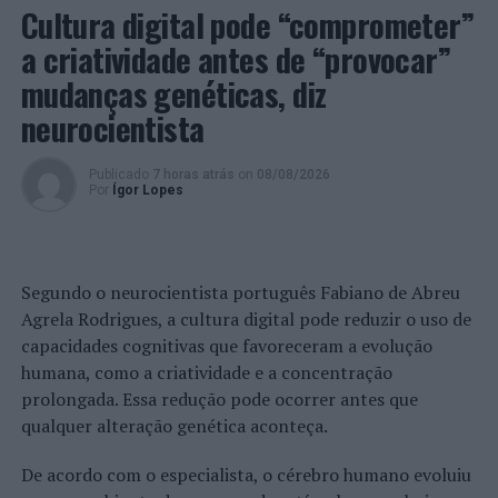
(Tamel S. Veríssimo), Taberninha O Chico (Perelhal), e
Cultura digital pode “comprometer”
Vera Cruz (Barcelos).
a criatividade antes de “provocar”
mudanças genéticas, diz
Imagem: CMB.
neurocientista
TÓPICOS RELACIONADOS:
7 PRAZERES DA GASTRONOMIA
BARCELOS
DESTAQUE
GASTRONOMIA
LAMPREIA
Publicado
7 horas atrás
on
08/08/2026
RESTAURAÇÃO
TURISMO
Por
Ígor Lopes
PRÓXIMO
Viseu: Três detenções por condução sob influência do
álcool durante o dia de Carnaval
Segundo o neurocientista português Fabiano de Abreu
NÃO PERCA
Agrela Rodrigues, a cultura digital pode reduzir o uso de
Marinha Grande: PSP leva a cabo ação de sensibilização
capacidades cognitivas que favoreceram a evolução
– “Polícia Sempre Presente – Carnaval em Segurança
humana, como a criatividade e a concentração
2024”
prolongada. Essa redução pode ocorrer antes que
qualquer alteração genética aconteça.
De acordo com o especialista, o cérebro humano evoluiu