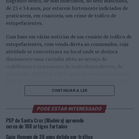
flagrante delito, de dois indivíduos, do sexo masculino,
de 25 e 34 anos, por estarem fortemente indiciados de
praticarem, em coautoria, um crime de tráfico de
estupefacientes.
Com base em várias notícias de um cenário de tráfico de
estupefacientes, com venda direta ao consumidor, cuja
atividade se concretizava no local onde se desloca
diariamente uma carrinha afeta ao serviço de
reabilitação e tratamento de toxicodependentes, da
associação ARRISCA, a PSP avançou com uma operação
policial na freguesia de Cabouco, no concelho da Lagoa.
CONTINUAR A LER
Segundo informações recolhidas, os ora detidos
aproveitavam-se da concentração de vários indivíduos
PODE ESTAR INTERESSADO
que se encontram em situação de tratamento de
dependências, relacionadas com derivados de opiáceos, e
PSP de Santa Cruz (Madeira) apreende
que se deslocam diariamente àquele local para a toma da
cerca de 100 artigos furtados
metadona, para os aliciar com a aquisição de doses
Gaia: Homem de 26 anos detido por tráfico