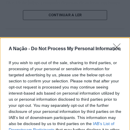
18 e 19 de julho, reunindo dezenas de atletas em busca
de um lugar no quadro principal. A cerimónia de
CONTINUAR A LER
abertura contou com a presença do presidente da
Câmara Municipal de Cascais, Nuno Piteira Lopes,
acompanhado pelo executivo municipal, assinalando o
início de uma competição que voltou a colocar o
ATUALIDADE
concelho no centro do calendário internacional do
Castelo Branco: “Bienal
A Nação -
Do Not Process My Personal Information
ténis.
Internacional de Artes e Ofícios”
If you wish to opt-out of the sale, sharing to third parties, or
Apesar das desistências de última hora de jogadores
promete afirmar artesanato,
processing of your personal or sensitive information for
como Casper Ruud (Noruega), Alejandro Davidovich
património e inovação como
targeted advertising by us, please use the below opt-out
Fokina (Espanha) e Matteo Arnaldi (Itália), a prova
section to confirm your selection. Please note that after your
“motores de desenvolvimento
apresentou um quadro competitivo de elevado nível,
opt-out request is processed you may continue seeing
liderado pelo russo Andrey Rublev, primeiro cabeça de
económico e cultural” do município
interest-based ads based on personal information utilized by
série, pelo italiano Luciano Darderi, pelo chileno
us or personal information disclosed to third parties prior to
português
Alejandro Tabilo e pelo belga Alexander Blockx.
your opt-out. You may separately opt-out of the further
disclosure of your personal information by third parties on the
Um dos momentos mais aguardados da semana foi
IAB’s list of downstream participants. This information may
Publicado
1 dia atrás
on
07/08/2026
também o regresso do suíço Stan Wawrinka ao Estoril,
Por
Ígor Lopes
also be disclosed by us to third parties on the
IAB’s List of
integrado na digressão de despedida do antigo vencedor
Downstream Participants
that may further disclose it to other