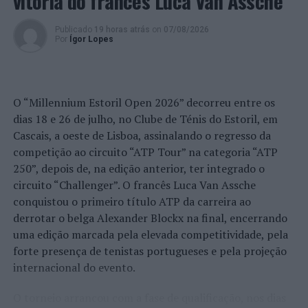
vitória do francês Luca Van Assche
Após terem sido presentes a interrogatório judicial, no
Tribunal de Ponta Delgada, os dois detidos aguardarão o
Publicado
19 horas atrás
on
07/08/2026
Por
Ígor Lopes
desenrolar dos processos sujeitos a apresentações
obrigatórias perante as autoridades, e cumulativamente
a proibição de contactos com indivíduos dependentes
de estupefacientes.
O “Millennium Estoril Open 2026” decorreu entre os
dias 18 e 26 de julho, no Clube de Ténis do Estoril, em
Foto: DR.
Cascais, a oeste de Lisboa, assinalando o regresso da
competição ao circuito “ATP Tour” na categoria “ATP
TÓPICOS RELACIONADOS:
AÇORES
CRIMINALIDADE
250”, depois de, na edição anterior, ter integrado o
DESTAQUE
LAGOA
PSP
circuito “Challenger”. O francês Luca Van Assche
conquistou o primeiro título ATP da carreira ao
PRÓXIMO
Sintra: Homenagem e Retrospetiva a Jim Carrey no
derrotar o belga Alexander Blockx na final, encerrando
Centro Cultural Olga Cadaval
uma edição marcada pela elevada competitividade, pela
forte presença de tenistas portugueses e pela projeção
NÃO PERCA
Voleibol: Prestação dos jogadores portugueses pelo
internacional do evento.
mundo
O torneio arrancou com a fase de qualificação, nos dias