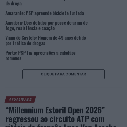
individuais de heroína e da vulgarmente designada
de droga
“droga sintética”
Amarante: PSP apreende bicicleta furtada
No âmbito desta operação policial, efetuada na semana
Amadora: Dois detidos por posse de arma de
passada, que consistiu numa abordagem no exato
fogo, resistência e coação
momento em que os dois suspeitos eram contactados
Viana do Castelo: Homem de 49 anos detido
pelos indivíduos que ali se tinham deslocado com o
por tráfico de drogas
propósito de continuar o tratamento de desintoxicação
Porto: PSP faz apreensões a cidadãos
com metadona.
romenos
No seguimento desta abordagem foi, também, realizada
uma busca não domiciliária, tendo a PSP apreendido 136
CLIQUE PARA COMENTAR
doses individuais de heroína, 140 doses de uma
substância sintética, cerca de 180 euros em numerário e
outros utensílios relacionados com a atividade de
traficância, consolidando-se, ainda, as suspeitas que
ATUALIDADE
“Millennium Estoril Open 2026”
apontavam no sentido destes arguidos se dedicarem à
prática do crime sob investigação em estreita
regressou ao circuito ATP com
colaboração.