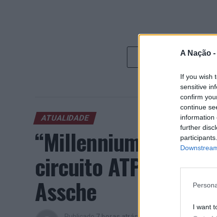
A Nação 
If you wish 
sensitive in
confirm you
continue se
information 
ATUALIDADE
further disc
“Millennium Estoril
participants
Downstream 
circuito ATP com vit
Assche
Persona
I want t
Publicado
7 horas atrás
on
07/08/2026