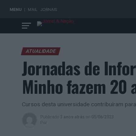
MENU
MAIL
JORNAIS
ATUALIDADE
Jornadas de Info
Minho fazem 20 
Cursos desta universidade contribuíram par
Publicado
3 anos atrás
on
05/06/2023
Por