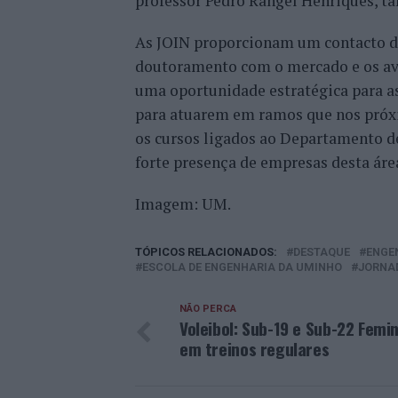
professor Pedro Rangel Henriques, 
As JOIN proporcionam um contacto di
doutoramento com o mercado e os ava
uma oportunidade estratégica para as
para atuarem em ramos que nos próx
os cursos ligados ao Departamento d
forte presença de empresas desta área
Imagem: UM.
TÓPICOS RELACIONADOS:
DESTAQUE
ENGE
ESCOLA DE ENGENHARIA DA UMINHO
JORNA
NÃO PERCA
Voleibol: Sub-19 e Sub-22 Femi
em treinos regulares