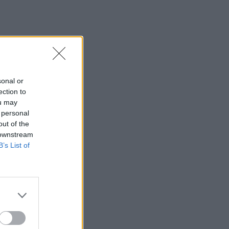
sonal or
ection to
ou may
 personal
out of the
 downstream
B’s List of