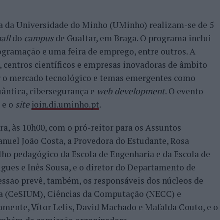
ca da Universidade do Minho (UMinho) realizam-se de 5
all
do
campus
de Gualtar, em Braga. O programa inclui
ogramação e uma feira de emprego, entre outros. A
, centros científicos e empresas inovadoras de âmbito
tir o mercado tecnológico e temas emergentes como
uântica, cibersegurança e
web development
. O evento
 e o
site
join.di.uminho.pt
.
ra, às 10h00, com o pró-reitor para os Assuntos
nuel João Costa, a Provedora do Estudante, Rosa
lho pedagógico da Escola de Engenharia e da Escola de
igues e Inês Sousa, e o diretor do Departamento de
sessão prevê, também, os responsáveis dos núcleos de
ca (CeSIUM), Ciências da Computação (NECC) e
mente, Vítor Lelis, David Machado e Mafalda Couto, e o