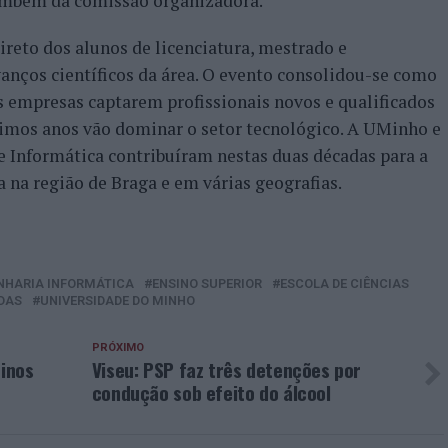
também da comissão organizadora.
reto dos alunos de licenciatura, mestrado e
nços científicos da área. O evento consolidou-se como
 empresas captarem profissionais novos e qualificados
imos anos vão dominar o setor tecnológico. A UMinho e
e Informática contribuíram nestas duas décadas para a
 na região de Braga e em várias geografias.
NHARIA INFORMÁTICA
ENSINO SUPERIOR
ESCOLA DE CIÊNCIAS
DAS
UNIVERSIDADE DO MINHO
PRÓXIMO
ninos
Viseu: PSP faz três detenções por
condução sob efeito do álcool