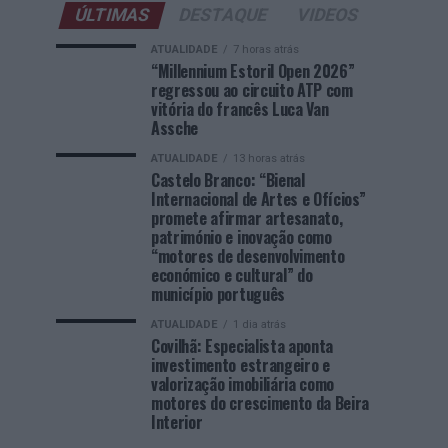
ÚLTIMAS
DESTAQUE
VIDEOS
ATUALIDADE
7 horas atrás
“Millennium Estoril Open 2026”
regressou ao circuito ATP com
vitória do francês Luca Van
Assche
ATUALIDADE
13 horas atrás
Castelo Branco: “Bienal
Internacional de Artes e Ofícios”
promete afirmar artesanato,
património e inovação como
“motores de desenvolvimento
económico e cultural” do
município português
ATUALIDADE
1 dia atrás
Covilhã: Especialista aponta
investimento estrangeiro e
valorização imobiliária como
motores do crescimento da Beira
Interior