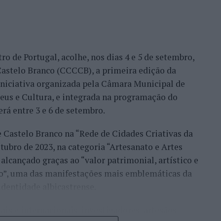
 Alejandro Tabilo, terceiro cabeça de série e um
tulo, antes de ser afastado pelo francês Hugo Gaston
ro de Portugal, acolhe, nos dias 4 e 5 de setembro,
Bueno e o neerlandês Botic van de Zandschulp,
astelo Branco (CCCCB), a primeira edição da
nde acabou eliminado pelo italiano Luciano
, iniciativa organizada pela Câmara Municipal de
ts.
seus e Cultura, e integrada na programação do
onal no quadro principal, iniciou a participação
erá entre 3 e 6 de setembro.
o Luz, acabando, contudo, por ser eliminado na
e Castelo Branco na “Rede de Cidades Criativas da
és Burruchaga, num encontro disputado em três
ubro de 2023, na categoria “Artesanato e Artes
alcançado graças ao “valor patrimonial, artístico e
 despediram-se na ronda inaugural. Rocha foi
co”, uma das manifestações mais emblemáticas da
quanto Ferreira Silva discutiu a passagem à
identidade albicastrense.
o francês Luca Van Assche, que acabaria por
ais e internacionais, investigadores, artesãos,