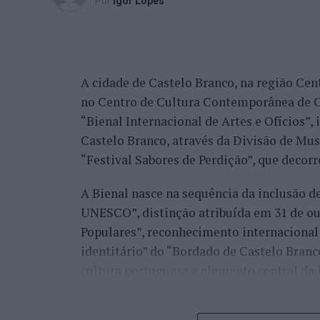
Por
Ígor Lopes
marcantes do torneio ao eliminar o chileno
dos principais favoritos à conquista do tí
nos quartos de final.
A cidade de Castelo Branco, na região Cent
Já Jaime Faria venceu o peruano Gonzalo 
no Centro de Cultura Contemporânea de C
alcançando também os quartos de final, o
“Bienal Internacional de Artes e Ofícios”
Darderi, num encontro decidido em três se
Castelo Branco, através da Divisão de Mu
Nuno Borges, principal representante naci
“Festival Sabores de Perdição”, que decorr
com uma vitória sobre o brasileiro Orland
A Bienal nasce na sequência da inclusão d
segunda ronda pelo argentino Román Andr
UNESCO”, distinção atribuída em 31 de out
sets.
Populares”, reconhecimento internacional 
Henrique Rocha e Frederico Ferreira Silva
identitário” do “Bordado de Castelo Bran
afastado pelo espanhol Pedro Martínez, en
cultura portuguesa e elemento central da 
segunda ronda até ao terceiro set frente a
conquistar o título do torneio.
Ao longo de dois dias, especialistas nacion