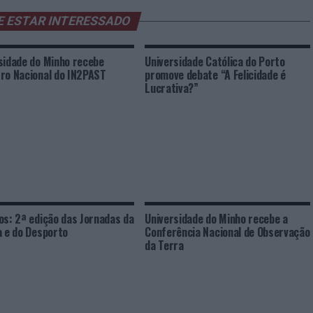
E ESTAR INTERESSADO
sidade do Minho recebe
Universidade Católica do Porto
ro Nacional do IN2PAST
promove debate “A Felicidade é
Lucrativa?”
os: 2ª edição das Jornadas da
Universidade do Minho recebe a
a e do Desporto
Conferência Nacional de Observação
da Terra