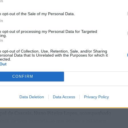
In
o opt-out of the Sale of my Personal Data.
In
to opt-out of processing my Personal Data for Targeted
ing.
entre os dias 18 e 26 de julho, no Clube de Ténis
In
 assinalando o regresso da competição ao circuito
o opt-out of Collection, Use, Retention, Sale, and/or Sharing
e, na edição anterior, ter integrado o circuito
ersonal Data that Is Unrelated with the Purposes for which it
lected.
onquistou o primeiro título ATP da carreira ao
Out
l, encerrando uma edição marcada pela elevada
enistas portugueses e pela projeção internacional
CONFIRM
ção, nos dias 18 e 19 de julho, reunindo dezenas de
Data Deletion
Data Access
Privacy Policy
incipal. A cerimónia de abertura contou com a
pal de Cascais, Nuno Piteira Lopes, acompanhado
nício de uma competição que voltou a colocar o