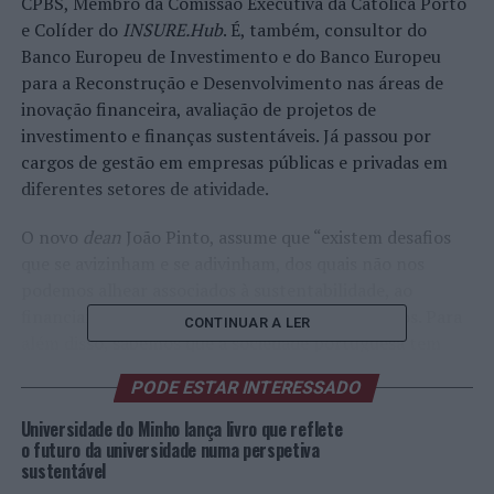
CPBS, Membro da Comissão Executiva da Católica Porto
e Colíder do
INSURE.Hub
. É, também, consultor do
Banco Europeu de Investimento e do Banco Europeu
para a Reconstrução e Desenvolvimento nas áreas de
inovação financeira, avaliação de projetos de
investimento e finanças sustentáveis. Já passou por
cargos de gestão em empresas públicas e privadas em
diferentes setores de atividade.
O novo
dean
João Pinto, assume que “existem desafios
que se avizinham e se adivinham, dos quais não nos
podemos alhear associados à sustentabilidade, ao
financiamento da ciência e à retenção de talentos. Para
CONTINUAR A LER
além disso, sabemos que a sociedade portuguesa tem
vindo a ser confrontada com desafios de natalidade com
PODE ESTAR INTERESSADO
reflexos duradouros e que a concorrência é forte, não só
a nível nacional, mas também a internacional, palco
Universidade do Minho lança livro que reflete
onde a Escola tem de continuar a crescer para se
o futuro da universidade numa perspetiva
sustentável
afirmar como uma das melhores
business schools
da