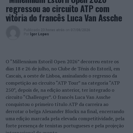
nas áreas da Economia e Gestão. Soube ser inovadora e
regressou ao circuito ATP com
até mesmo pioneira no desígnio da aproximação à
vitória do francês Luca Van Assche
comunidade e de relação com o tecido empresarial. A
atestar isso mesmo, a Escola faz parte de um grupo
Publicado
23 horas atrás
on
07/08/2026
restrito de três escolas de negócios em Portugal que
Por
Ígor Lopes
tem tripla acreditação (EQUIS, AMBA e AACSB).
Para João Pinto, “existem oportunidades na perspetiva
do desenvolvimento de uma Escola que assuma no seu
O “Millennium Estoril Open 2026” decorreu entre os
core os propósitos que têm vindo a ser proclamados
dias 18 e 26 de julho, no Clube de Ténis do Estoril, em
pelo Papa Francisco, tais como a importância da
Cascais, a oeste de Lisboa, assinalando o regresso da
territorialidade, a investigação ao serviço da melhoria da
competição ao circuito “ATP Tour” na categoria “ATP
economia e o centro na pessoa humana”. Uma Escola que
250”, depois de, na edição anterior, ter integrado o
procure ter impacto na sociedade “através das 3 áreas
circuito “Challenger”. O francês Luca Van Assche
fundamentais de atuação: Ensino, Investigação e
conquistou o primeiro título ATP da carreira ao
Inovação, e Serviço e Responsabilidade Social. O Novo
derrotar o belga Alexander Blockx na final, encerrando
Dean preconiza “uma Escola que vá mais além: que faça
uma edição marcada pela elevada competitividade, pela
inovação com impacto, que desenvolva uma mentalidade
forte presença de tenistas portugueses e pela projeção
global, que promova uma estreita ligação à prática e que
internacional do evento.