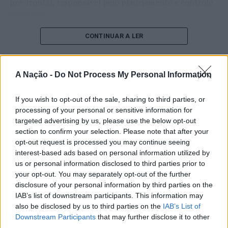
pré-frontal, responsável pelo planejamento e controle
executivo.
O pesquisador afirma que plataformas digitais também
CONTINUAR A LER
estimulam continuamente o sistema de recompensa do
cérebro, favorecendo a fadiga mental, a dificuldade de
manter a atenção e a procrastinação. Na sua visão,
A Nação -
Do Not Process My Personal Information
ATUALIDADE
tarefas inacabadas permanecem ativas na memória e
“Millennium Estoril Open 2026”
aumentam a sensação de sobrecarga, enquanto o stress
If you wish to opt-out of the sale, sharing to third parties, or
prolongado pode elevar os níveis de cortisol e
regressou ao circuito ATP com
processing of your personal or sensitive information for
targeted advertising by us, please use the below opt-out
prejudicar o desempenho cognitivo.
vitória do francês Luca Van Assche
section to confirm your selection. Please note that after your
opt-out request is processed you may continue seeing
Fabiano de Abreu Agrela Rodrigues ressalta que não há
interest-based ads based on personal information utilized by
Publicado
3 dias atrás
on
07/08/2026
evidências de que o ambiente digital provoque mudanças
Por
Ígor Lopes
us or personal information disclosed to third parties prior to
genéticas na espécie humana. A adaptação observada,
your opt-out. You may separately opt-out of the further
afirma, ocorre por meio da neuroplasticidade, processo
disclosure of your personal information by third parties on the
pelo qual os circuitos neurais se reorganizam em
IAB’s list of downstream participants. This information may
resposta às experiências.
O “Millennium Estoril Open 2026” decorreu entre os
also be disclosed by us to third parties on the
IAB’s List of
Downstream Participants
that may further disclose it to other
dias 18 e 26 de julho, no Clube de Ténis do Estoril, em
third parties.