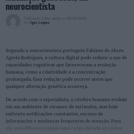
neurocientista
Foto: CMA.
Publicado
2 dias atrás
on
08/08/2026
Por
Ígor Lopes
TÓPICOS RELACIONADOS:
ANADIA
DESTAQUE
IRAQUE
MARIA TERESA CARDOSO
PRÓXIMO
Anadia reforça ligação com a União Europeia de
Segundo o neurocientista português Fabiano de Abreu
Ciclismo
Agrela Rodrigues, a cultura digital pode reduzir o uso de
NÃO PERCA
capacidades cognitivas que favoreceram a evolução
Multipessoal abre as portas ao verão em sessão de
humana, como a criatividade e a concentração
entrevistas presencial em Alverca
prolongada. Essa redução pode ocorrer antes que
qualquer alteração genética aconteça.
De acordo com o especialista, o cérebro humano evoluiu
em um ambiente de escassez de estímulos, mas hoje
enfrenta notificações constantes, excesso de
informações e mudanças frequentes de atenção. Para
ele, essa diferença impõe uma carga elevada ao córtex