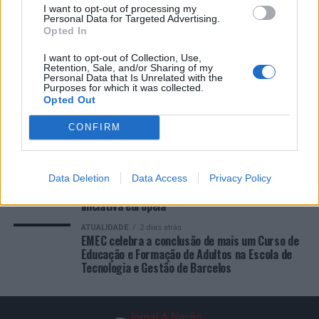
I want to opt-out of processing my
Ponta Delgada: José Andrade apresenta livro sobre as
Personal Data for Targeted Advertising.
comunidades açorianas da América do Norte
Opted In
I want to opt-out of Collection, Use,
Retention, Sale, and/or Sharing of my
COMENTÁRIOS RECENTES
Personal Data that Is Unrelated with the
Purposes for which it was collected.
Opted Out
ÚLTIMAS
DESTAQUE
VIDEOS
CONFIRM
ATUALIDADE
1 dia atrás
Esposende acolhe festival de kitesurf
Data Deletion
Data Access
Privacy Policy
ATUALIDADE
1 dia atrás
Cinco projetos de Cascais finalistas em
iniciativa europeia
ATUALIDADE
2 dias atrás
EMEC celebra a conclusão de mais um Curso de
Educação e Formação de Adultos na Escola de
Tecnologia e Gestão de Barcelos