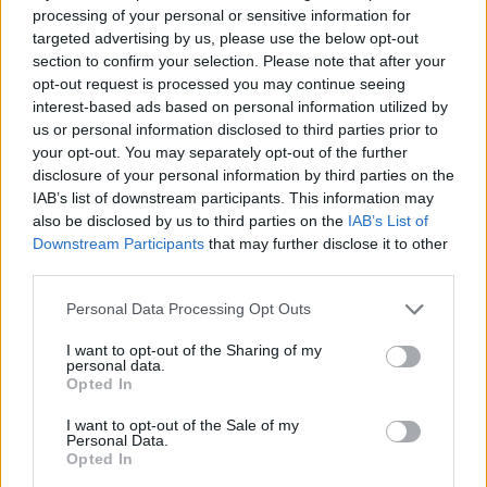
Acordo de cooperação nas áreas do desporto e
processing of your personal or sensitive information for
turismo entre Anadia e Maysan (Iraque) na forja
targeted advertising by us, please use the below opt-out
section to confirm your selection. Please note that after your
opt-out request is processed you may continue seeing
interest-based ads based on personal information utilized by
us or personal information disclosed to third parties prior to
your opt-out. You may separately opt-out of the further
ARTIGOS RECENTES
disclosure of your personal information by third parties on the
IAB’s list of downstream participants. This information may
Esposende acolhe festival de kitesurf
also be disclosed by us to third parties on the
IAB’s List of
Downstream Participants
that may further disclose it to other
third parties.
Cinco projetos de Cascais finalistas em iniciativa europeia
Personal Data Processing Opt Outs
EMEC celebra a conclusão de mais um Curso de
Educação e Formação de Adultos na Escola de Tecnologia
I want to opt-out of the Sharing of my
personal data.
e Gestão de Barcelos
Opted In
I want to opt-out of the Sale of my
Atelier Nuno Valentim vence concurso público de ideias
Personal Data.
para reabilitar o bairro mais antigo do Porto
Opted In