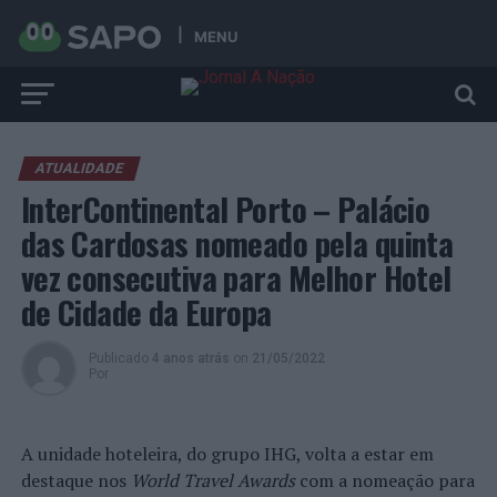
MENU
ATUALIDADE
InterContinental Porto – Palácio
das Cardosas nomeado pela quinta
vez consecutiva para Melhor Hotel
de Cidade da Europa
Publicado
4 anos atrás
on
21/05/2022
Por
A unidade hoteleira, do grupo IHG, volta a estar em
destaque nos
World Travel Awards
com a nomeação para