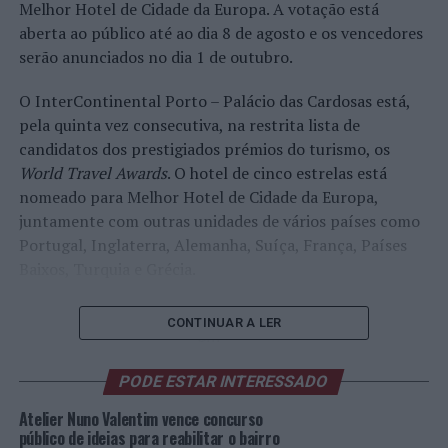
Melhor Hotel de Cidade da Europa. A votação está
aberta ao público até ao dia 8 de agosto e os vencedores
serão anunciados no dia 1 de outubro.
O InterContinental Porto – Palácio das Cardosas está,
pela quinta vez consecutiva, na restrita lista de
candidatos dos prestigiados prémios do turismo, os
World Travel Awards
. O hotel de cinco estrelas está
nomeado para Melhor Hotel de Cidade da Europa,
juntamente com outras unidades de vários países como
Portugal, Inglaterra, Alemanha, Suíça, França, Países
Baixos, Turquia e Grécia.
CONTINUAR A LER
Um
dos
PODE ESTAR INTERESSADO
quartos
do
Atelier Nuno Valentim vence concurso
Hotel
público de ideias para reabilitar o bairro