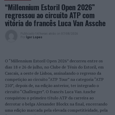
pela sua localização próxima aos mais diversos pontos
“Millennium Estoril Open 2026”
turísticos da cidade. Os 113 quartos, sendo que 23 deles
regressou ao circuito ATP com
foram agora renovados para uma atmosfera de luxo
vitória do francês Luca Van Assche
mais moderna, combinam o conforto e o requinte para
uma estadia de sonho.
Publicado
14 horas atrás
on
07/08/2026
Por
Ígor Lopes
Considerados os “óscares do turismo”, os
World Travel
Awards
premeiam a excelência do setor, desde os
destinos aos hotéis. A
InterContinental Hotels Group
está, também, na corrida para Melhor Marca de Hotéis
O “Millennium Estoril Open 2026” decorreu entre os
de Negócios e Melhor Marca de Hotéis da Europa e a
dias 18 e 26 de julho, no Clube de Ténis do Estoril, em
cidade do Porto, está novamente nomeada para Melhor
Cascais, a oeste de Lisboa, assinalando o regresso da
Destino de Cidade da Europa.
competição ao circuito “ATP Tour” na categoria “ATP
250”, depois de, na edição anterior, ter integrado o
circuito “Challenger”. O francês Luca Van Assche
Outro
conquistou o primeiro título ATP da carreira ao
dos
derrotar o belga Alexander Blockx na final, encerrando
quartos
uma edição marcada pela elevada competitividade, pela
do