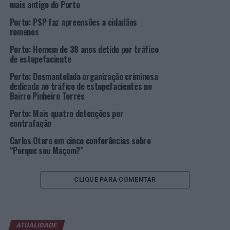
mais antigo do Porto
(Foto:
ICP-
Porto: PSP faz apreensões a cidadãos
PC)
romenos
“Somos um dos melhores hotéis de cidade da Europa e é
Porto: Homem de 38 anos detido por tráfico
uma alegria e um orgulho imenso para nós, pois é o
de estupefaciente
reconhecimento de todo o esforço e empenho que
Porto: Desmantelada organização criminosa
colocamos diariamente no nosso hotel. Temos o
dedicada ao tráfico de estupefacientes no
privilégio de estarmos situado mesmo no centro desta
Bairro Pinheiro Torres
grande cidade, que é o Porto, e trabalhamos para
Porto: Mais quatro detenções por
proporcionar a estadia perfeita aos nossos hóspedes e
contrafação
isso são dos pontos mais fortes que poderíamos ter: a
localização e a equipa”, afirma Vincent Poulingue,
Carlos Otero em cinco conferências sobre
“Porque sou Maçom?”
Diretor Geral do InterContinental Porto – Palácio das
Cardosas.
CLIQUE PARA COMENTAR
A nomeação do InterContinental Porto – Palácio das
Cardosas não deixa margens para dúvidas. A unidade
hoteleira destaca-se pela sua arquitetura única e
decoração sofisticada, dignas de um autêntico palácio, e
ATUALIDADE