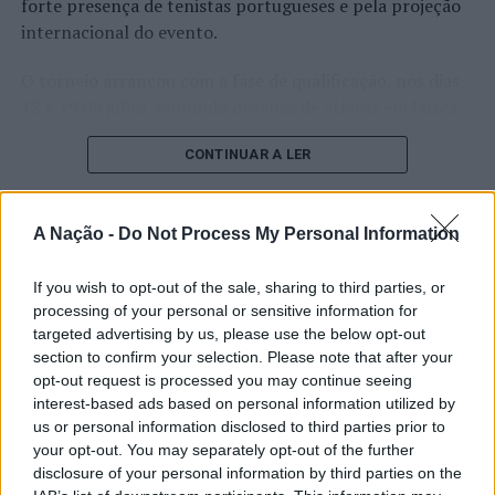
forte presença de tenistas portugueses e pela projeção
Hotel
internacional do evento.
(Foto:
ICP-
O torneio arrancou com a fase de qualificação, nos dias
PC)
18 e 19 de julho, reunindo dezenas de atletas em busca
As votações estão abertas ao público até 8 de agosto de
de um lugar no quadro principal. A cerimónia de
2022, no
site
dos
World Travel Awards
e os vencedores
CONTINUAR A LER
abertura contou com a presença do presidente da
serão anunciados no dia 1 de outubro na gala que irá
Câmara Municipal de Cascais, Nuno Piteira Lopes,
decorrer em Maiorca, Espanha.
acompanhado pelo executivo municipal, assinalando o
A Nação -
Do Not Process My Personal Information
início de uma competição que voltou a colocar o
Fotos: ICP-PC.
ATUALIDADE
concelho no centro do calendário internacional do
Castelo Branco: “Bienal
If you wish to opt-out of the sale, sharing to third parties, or
ténis.
TÓPICOS RELACIONADOS:
DESTAQUE
HOTELARIA
processing of your personal or sensitive information for
Internacional de Artes e Ofícios”
INTERCONTINENTAL PORTO - PALÁCIO DAS CARDOSAS
PORTO
targeted advertising by us, please use the below opt-out
Apesar das desistências de última hora de jogadores
TURISMO
WORLD TRAVEL AWARDS
promete afirmar artesanato,
section to confirm your selection. Please note that after your
como Casper Ruud (Noruega), Alejandro Davidovich
opt-out request is processed you may continue seeing
património e inovação como
PRÓXIMO
Fokina (Espanha) e Matteo Arnaldi (Itália), a prova
7ª Rampa Santa Marta “já mexe”
interest-based ads based on personal information utilized by
“motores de desenvolvimento
apresentou um quadro competitivo de elevado nível,
us or personal information disclosed to third parties prior to
NÃO PERCA
liderado pelo russo Andrey Rublev, primeiro cabeça de
económico e cultural” do município
your opt-out. You may separately opt-out of the further
Projeto Life Stop Cortaderia vence prémios Natura 2000
série, pelo italiano Luciano Darderi, pelo chileno
disclosure of your personal information by third parties on the