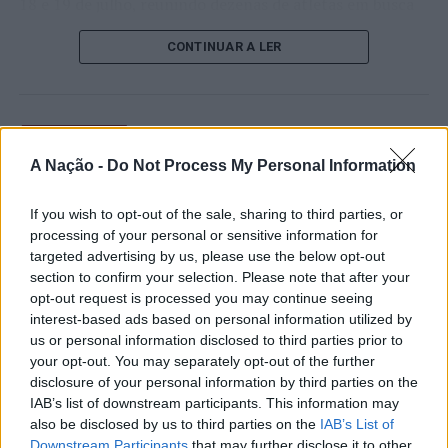
18 e 19 de julho, reunindo dezenas de atletas em busca
de um lugar no quadro principal. A cerimónia de
CONTINUAR A LER
abertura contou com a presença do presidente da
Câmara Municipal de Cascais, Nuno Piteira Lopes,
acompanhado pelo executivo municipal, assinalando o
início de uma competição que voltou a colocar o
ATUALIDADE
concelho no centro do calendário internacional do
Castelo Branco: “Bienal
A Nação -
Do Not Process My Personal Information
ténis.
Internacional de Artes e Ofícios”
Apesar das desistências de última hora de jogadores
If you wish to opt-out of the sale, sharing to third parties, or
promete afirmar artesanato,
processing of your personal or sensitive information for
como Casper Ruud (Noruega), Alejandro Davidovich
património e inovação como
targeted advertising by us, please use the below opt-out
Fokina (Espanha) e Matteo Arnaldi (Itália), a prova
section to confirm your selection. Please note that after your
“motores de desenvolvimento
apresentou um quadro competitivo de elevado nível,
opt-out request is processed you may continue seeing
liderado pelo russo Andrey Rublev, primeiro cabeça de
económico e cultural” do município
interest-based ads based on personal information utilized by
série, pelo italiano Luciano Darderi, pelo chileno
us or personal information disclosed to third parties prior to
português
Alejandro Tabilo e pelo belga Alexander Blockx.
your opt-out. You may separately opt-out of the further
Um dos momentos mais aguardados da semana foi
disclosure of your personal information by third parties on the
Publicado
1 dia atrás
on
07/08/2026
IAB’s list of downstream participants. This information may
também o regresso do suíço Stan Wawrinka ao Estoril,
Por
Ígor Lopes
also be disclosed by us to third parties on the
IAB’s List of
integrado na digressão de despedida do antigo vencedor
Downstream Participants
that may further disclose it to other