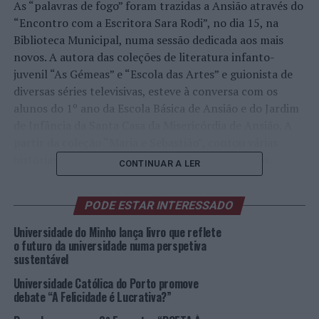
As “palavras de fogo” foram trazidas a Ansião através do
“Encontro com a Escritora Sara Rodi”, no dia 15, na
Biblioteca Municipal, numa sessão dedicada aos mais
novos. A autora das coleções de literatura infanto-
juvenil “As Gémeas” e “Escola das Artes” e guionista de
diversas séries televisivas, esteve à conversa com os
alunos do 1º ano da Escola Básica de Ansião e do Jardim
de Infância da Santa Casa da Misericórdia de Ansião. A
partir da coleção “Maria e Sebastião”, contou várias
histórias, que fizeram a delícia dos mais pequenos.
CONTINUAR A LER
Apresentado pelo Presidente da Câmara Municipal,
PODE ESTAR INTERESSADO
António José Domingues, e pela escritora Ana Filomena
Amaral, da organização do FLii, Luís Osório veio
Universidade do Minho lança livro que reflete
apresentar o seu livro “Ficheiros Secretos – Histórias
o futuro da universidade numa perspetiva
sustentável
nunca contadas da política e da sociedade portuguesas”,
no dia 17, no Auditório Municipal, perante uma
Universidade Católica do Porto promove
assistência atenta, curiosa e participativa, de que
debate “A Felicidade é Lucrativa?”
resultou uma calorosa conversa com uma figura