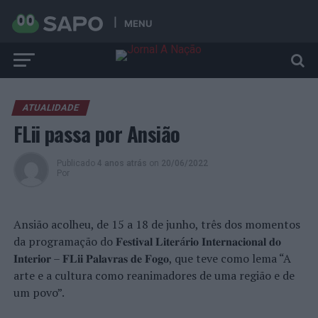
MENU
ATUALIDADE
FLii passa por Ansião
Publicado
4 anos atrás
on
20/06/2022
Por
Ansião acolheu, de 15 a 18 de junho, três dos momentos
da programação do 𝐅𝐞𝐬𝐭𝐢𝐯𝐚𝐥 𝐋𝐢𝐭𝐞𝐫á𝐫𝐢𝐨 𝐈𝐧𝐭𝐞𝐫𝐧𝐚𝐜𝐢𝐨𝐧𝐚𝐥 𝐝𝐨
𝐈𝐧𝐭𝐞𝐫𝐢𝐨𝐫 – 𝐅𝐋𝐢𝐢 𝐏𝐚𝐥𝐚𝐯𝐫𝐚𝐬 𝐝𝐞 𝐅𝐨𝐠𝐨, que teve como lema “A
arte e a cultura como reanimadores de uma região e de
um povo”.