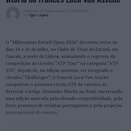
Foto: CMA.
Publicado
21 horas atrás
on
07/08/2026
Por
Ígor Lopes
TÓPICOS RELACIONADOS:
ANSIÃO
DESTAQUE
FLII
LITERATURA
PRÓXIMO
O “Millennium Estoril Open 2026” decorreu entre os
Chefs e pescadores reunidos à mesa para mais um
dias 18 e 26 de julho, no Clube de Ténis do Estoril, em
“Vagos Sensation Gourmet”
Cascais, a oeste de Lisboa, assinalando o regresso da
NÃO PERCA
competição ao circuito “ATP Tour” na categoria “ATP
Barcelos: Quatro dezenas de pessoas visitam as
250”, depois de, na edição anterior, ter integrado o
gravuras rupestres do Monte de São Gonçalo
circuito “Challenger”. O francês Luca Van Assche
conquistou o primeiro título ATP da carreira ao
derrotar o belga Alexander Blockx na final, encerrando
uma edição marcada pela elevada competitividade, pela
forte presença de tenistas portugueses e pela projeção
internacional do evento.
O torneio arrancou com a fase de qualificação, nos dias