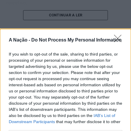
executivo.
O pesquisador afirma que plataformas digitais também
CONTINUAR A LER
estimulam continuamente o sistema de recompensa do
cérebro, favorecendo a fadiga mental, a dificuldade de
manter a atenção e a procrastinação. Na sua visão,
A Nação -
Do Not Process My Personal Information
ATUALIDADE
tarefas inacabadas permanecem ativas na memória e
“Millennium Estoril Open 2026”
aumentam a sensação de sobrecarga, enquanto o stress
If you wish to opt-out of the sale, sharing to third parties, or
prolongado pode elevar os níveis de cortisol e
regressou ao circuito ATP com
processing of your personal or sensitive information for
prejudicar o desempenho cognitivo.
vitória do francês Luca Van Assche
targeted advertising by us, please use the below opt-out
section to confirm your selection. Please note that after your
Fabiano de Abreu Agrela Rodrigues ressalta que não há
opt-out request is processed you may continue seeing
Publicado
1 dia atrás
on
07/08/2026
evidências de que o ambiente digital provoque mudanças
interest-based ads based on personal information utilized by
Por
Ígor Lopes
genéticas na espécie humana. A adaptação observada,
us or personal information disclosed to third parties prior to
your opt-out. You may separately opt-out of the further
afirma, ocorre por meio da neuroplasticidade, processo
disclosure of your personal information by third parties on the
pelo qual os circuitos neurais se reorganizam em
IAB’s list of downstream participants. This information may
resposta às experiências.
O “Millennium Estoril Open 2026” decorreu entre os
also be disclosed by us to third parties on the
IAB’s List of
dias 18 e 26 de julho, no Clube de Ténis do Estoril, em
Downstream Participants
that may further disclose it to other
“O principal desafio é preservar a capacidade de reflexão
Cascais, a oeste de Lisboa, assinalando o regresso da
third parties.