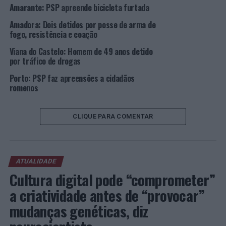
Amarante: PSP apreende bicicleta furtada
Judicial da Horta hoje, pelas 15h00.
Amadora: Dois detidos por posse de arma de
“Com mais esta ação, a PSP pretende dar continuidade à
fogo, resistência e coação
estratégia de prevenção e combate à criminalidade,
Viana do Castelo: Homem de 49 anos detido
promovendo assim o aumento do sentimento de
por tráfico de drogas
segurança da população, sendo de realçar a importância
Porto: PSP faz apreensões a cidadãos
das denúncias anónimas realizadas a este OPC e que que
romenos
poderão ocorrer através de qualquer departamento
policial”, salienta a PSP em nota.
CLIQUE PARA COMENTAR
Foto: PSP.
TÓPICOS RELACIONADOS:
CRIMINALIDADE
DESTAQUE
ATUALIDADE
HORTA
PSP
Cultura digital pode “comprometer”
PRÓXIMO
Lisboa: PSP detém 5 suspeitos por ocupação ilegal de
a criatividade antes de “provocar”
residência
mudanças genéticas, diz
NÃO PERCA