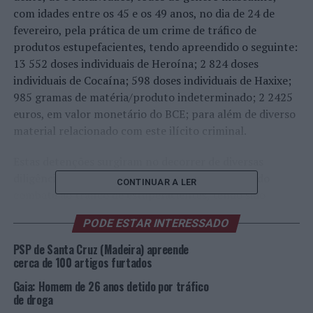
com idades entre os 45 e os 49 anos, no dia de 24 de
fevereiro, pela prática de um crime de tráfico de
produtos estupefacientes, tendo apreendido o seguinte:
13 552 doses individuais de Heroína; 2 824 doses
individuais de Cocaína; 598 doses individuais de Haxixe;
985 gramas de matéria/produto indeterminado; 2 2425
euros, em valor monetário do BCE; para além de diverso
material relacionado com este ilícito criminal.
Estas detenções surgiram no decorrer de diversas
diligências de investigação realizadas no âmbito do
CONTINUAR A LER
combate ao tráfico de estupefacientes, tendo sido
efetuadas várias buscas domiciliárias na sequência de
PODE ESTAR INTERESSADO
mandados e buscas e apreensão emitidos por Autoridade
Judiciária.
PSP de Santa Cruz (Madeira) apreende
cerca de 100 artigos furtados
Os detidos foram Detidos e Constituídos Arguidos,
Gaia: Homem de 26 anos detido por tráfico
sujeitos a Termo de Identidade e Residência e foram
de droga
presentes a primeiro interrogatório Judicial no Tribunal