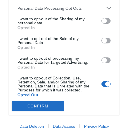
profunda em um contexto marcado pela abundância de
competição ao circuito “ATP Tour” na categoria “ATP
informações e pela rápida evolução tecnológica. O
Personal Data Processing Opt Outs
250”, depois de, na edição anterior, ter integrado o
potencial cognitivo humano permanece, mas o seu
circuito “Challenger”. O francês Luca Van Assche
I want to opt-out of the Sharing of my
desenvolvimento depende de como o cérebro é
conquistou o primeiro título ATP da carreira ao
personal data.
Opted In
exercitado no cotidiano”, finalizou Fabiano de Abreu
derrotar o belga Alexander Blockx na final, encerrando
Agrela Rodrigues.
uma edição marcada pela elevada competitividade, pela
I want to opt-out of the Sale of my
Personal Data.
forte presença de tenistas portugueses e pela projeção
Ígor Lopes
Opted In
internacional do evento.
I want to opt-out of processing my
Personal Data for Targeted Advertising.
O torneio arrancou com a fase de qualificação, nos dias
Opted In
18 e 19 de julho, reunindo dezenas de atletas em busca
de um lugar no quadro principal. A cerimónia de
I want to opt-out of Collection, Use,
Retention, Sale, and/or Sharing of my
CONTINUAR A LER
abertura contou com a presença do presidente da
Personal Data that Is Unrelated with the
Purposes for which it was collected.
Câmara Municipal de Cascais, Nuno Piteira Lopes,
Opted Out
acompanhado pelo executivo municipal, assinalando o
início de uma competição que voltou a colocar o
CONFIRM
ATUALIDADE
concelho no centro do calendário internacional do
Castelo Branco: “Bienal
ténis.
Internacional de Artes e Ofícios”
Data Deletion
Data Access
Privacy Policy