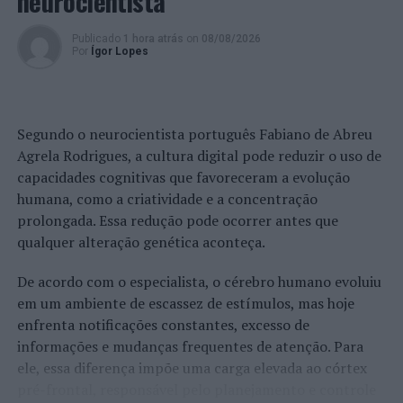
neurocientista
Federação de Voleibol promove passatempo
“#FPV75Anos”
Publicado
1 hora atrás
on
08/08/2026
Por
Ígor Lopes
Segundo o neurocientista português Fabiano de Abreu
Agrela Rodrigues, a cultura digital pode reduzir o uso de
capacidades cognitivas que favoreceram a evolução
humana, como a criatividade e a concentração
prolongada. Essa redução pode ocorrer antes que
qualquer alteração genética aconteça.
De acordo com o especialista, o cérebro humano evoluiu
em um ambiente de escassez de estímulos, mas hoje
enfrenta notificações constantes, excesso de
informações e mudanças frequentes de atenção. Para
ele, essa diferença impõe uma carga elevada ao córtex
pré-frontal, responsável pelo planejamento e controle