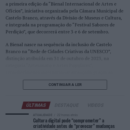
Faria, Henrique Rocha, Frederico Ferreira Silva, Tiago
a primeira edição da “Bienal Internacional de Artes e
Pereira e Tiago Torres integraram o quadro principal,
Ofícios”, iniciativa organizada pela Câmara Municipal de
beneficiando, de igual modo, da reorganização dos wild
Castelo Branco, através da Divisão de Museus e Cultura,
cards após as entradas diretas de alguns jogadores.
e integrada na programação do “Festival Sabores de
Perdição”, que decorrerá entre 3 e 6 de setembro.
Entre os portugueses, Tiago Torres e Jaime Faria
protagonizaram as melhores campanhas da edição,
A Bienal nasce na sequência da inclusão de Castelo
ambos alcançando os quartos de final. Torres assinou
Branco na “Rede de Cidades Criativas da UNESCO”,
um dos resultados mais marcantes do torneio ao
distinção atribuída em 31 de outubro de 2023, na
eliminar o chileno Alejandro Tabilo, terceiro cabeça de
categoria “Artesanato e Artes Populares”,
série e um dos principais favoritos à conquista do título,
reconhecimento internacional alcançado graças ao
antes de ser afastado pelo francês Hugo Gaston nos
“valor patrimonial, artístico e identitário” do “Bordado
quartos de final.
CONTINUAR A LER
de Castelo Branco”, uma das manifestações mais
emblemáticas da cultura portuguesa e elemento central
Já Jaime Faria venceu o peruano Gonzalo Bueno e o
da identidade albicastrense.
neerlandês Botic van de Zandschulp, alcançando
ÚLTIMAS
DESTAQUE
VIDEOS
também os quartos de final, onde acabou eliminado pelo
Ao longo de dois dias, especialistas nacionais e
ATUALIDADE
22 horas atrás
italiano Luciano Darderi, num encontro decidido em três
internacionais, investigadores, artesãos, representantes
Cultura digital pode “comprometer” a
sets.
criatividade antes de “provocar” mudanças
institucionais, organismos públicos, instituições de