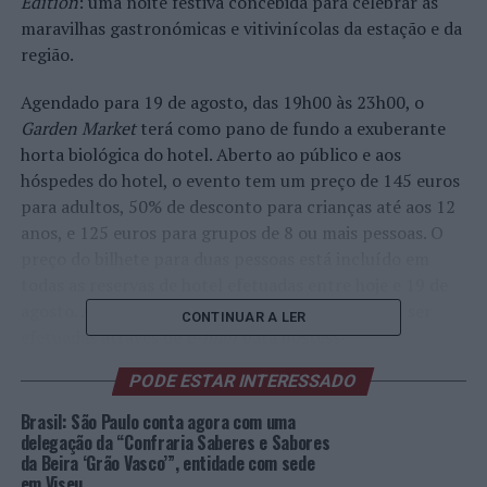
Edition
: uma noite festiva concebida para celebrar as
maravilhas gastronómicas e vitivinícolas da estação e da
região.
Agendado para 19 de agosto, das 19h00 às 23h00, o
Garden Market
terá como pano de fundo a exuberante
horta biológica do hotel. Aberto ao público e aos
hóspedes do hotel, o evento tem um preço de 145 euros
para adultos, 50% de desconto para crianças até aos 12
anos, e 125 euros para grupos de 8 ou mais pessoas. O
preço do bilhete para duas pessoas está incluído em
todas as reservas de hotel efetuadas entre hoje e 19 de
agosto. As reservas para o
Garden Market
podem ser
CONTINUAR A LER
efetuadas através de
e-mail
para
hostess-
dourovalley@sixsenses.com
. As reservas de quartos
PODE ESTAR INTERESSADO
podem ser efetuadas
online
em
https://www.sixsenses.com/pt/resorts/douro-valley/
.
Brasil: São Paulo conta agora com uma
delegação da “Confraria Saberes e Sabores
da Beira ‘Grão Vasco’”, entidade com sede
A celebração deste ano promete uma viagem
em Viseu