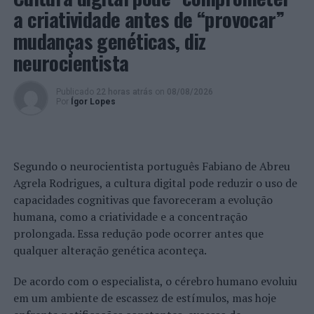
recente projeto de produção de vinho sustentável, com
a criatividade antes de “provocar”
práticas que visam a saúde do solo e da planta. Também
mudanças genéticas, diz
a Quinta de São Bernardo será apresentada, conhecida
pela sua abordagem moderna aos vinhos do Douro,
neurocientista
equilibrando habilmente a frescura e os métodos
ancestrais para oferecer perfis excitantes para descobrir
Publicado
22 horas atrás
on
08/08/2026
Por
Ígor Lopes
e saborear.
O
Garden Market
dará aos convidados a oportunidade de
interagir com os
chefs
, provar uma seleção diversificada
Segundo o neurocientista português Fabiano de Abreu
de pratos e combiná-los com vinhos variados num
Agrela Rodrigues, a cultura digital pode reduzir o uso de
ambiente descontraído, perfeito para uma noite de
capacidades cognitivas que favoreceram a evolução
verão no Vale do Douro. Entre pratos e vinhos, os
humana, como a criatividade e a concentração
convidados serão também introduzidos ao
SPA Six
prolongada. Essa redução pode ocorrer antes que
Senses workshops
de produtos
wellness
com os seus
qualquer alteração genética aconteça.
alquimistas, ficarão a saber mais sobre o projeto de
sustentabilidade do
Six Senses Douro Valley
no
Earth
De acordo com o especialista, o cérebro humano evoluiu
Lab
, e descobrirão peças de cerâmica únicas pintadas
em um ambiente de escassez de estímulos, mas hoje
por uma artista local.