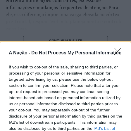
enfrenta notificações constantes, excesso de
informações e mudanças frequentes de atenção. Para
Os hóspedes mais jovens podem contar com atividades
ele, essa diferença impõe uma carga elevada ao córtex
divertidas organizadas pela equipa
Six Senses
, enquanto
pré-frontal, responsável pelo planejamento e controle
a música ao vivo e o DJ manterão a noite de verão cheia
executivo.
de energia vibrante.
O pesquisador afirma que plataformas digitais também
CONTINUAR A LER
Relembrando o sucesso do
Sunset Market
do ano
estimulam continuamente o sistema de recompensa do
passado, o evento deste ano tem também como objetivo
A Nação -
Do Not Process My Personal Information
cérebro, favorecendo a fadiga mental, a dificuldade de
reinterpretar as tradições culinárias portuguesas num
manter a atenção e a procrastinação. Na sua visão,
ambiente único e festivo, dando as boas-vindas a todos,
ATUALIDADE
If you wish to opt-out of the sale, sharing to third parties, or
tarefas inacabadas permanecem ativas na memória e
hóspedes e não hóspedes.
processing of your personal or sensitive information for
“Millennium Estoril Open 2026”
aumentam a sensação de sobrecarga, enquanto o stress
targeted advertising by us, please use the below opt-out
prolongado pode elevar os níveis de cortisol e
Para mais informações, envie um
regressou ao circuito ATP com
e-mail
para
hostess-
section to confirm your selection. Please note that after your
prejudicar o desempenho cognitivo.
dourovalley@sixsenses.com
.
opt-out request is processed you may continue seeing
vitória do francês Luca Van Assche
interest-based ads based on personal information utilized by
Fabiano de Abreu Agrela Rodrigues ressalta que não há
Foto: SSDV.
us or personal information disclosed to third parties prior to
Publicado
2 dias atrás
on
07/08/2026
evidências de que o ambiente digital provoque mudanças
your opt-out. You may separately opt-out of the further
Por
Ígor Lopes
disclosure of your personal information by third parties on the
genéticas na espécie humana. A adaptação observada,
TÓPICOS RELACIONADOS:
CONTEÚDO PUBLICITÁRIO
IAB’s list of downstream participants. This information may
afirma, ocorre por meio da neuroplasticidade, processo
DESTAQUE
GARDEN MARKET
GASTRONOMIA
also be disclosed by us to third parties on the
IAB’s List of
SIX SENSES DOURO VALLEY
TURISMO