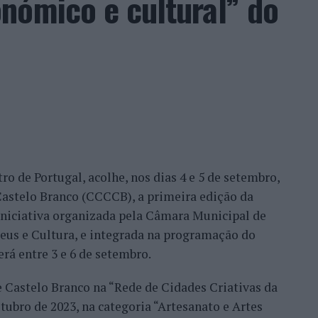
nómico e cultural” do
ação dos wild cards após as entradas diretas de
me Faria protagonizaram as melhores campanhas da
nal. Torres assinou um dos resultados mais
 Alejandro Tabilo, terceiro cabeça de série e um
tulo, antes de ser afastado pelo francês Hugo Gaston
ro de Portugal, acolhe, nos dias 4 e 5 de setembro,
Bueno e o neerlandês Botic van de Zandschulp,
astelo Branco (CCCCB), a primeira edição da
nde acabou eliminado pelo italiano Luciano
, iniciativa organizada pela Câmara Municipal de
ts.
seus e Cultura, e integrada na programação do
onal no quadro principal, iniciou a participação
erá entre 3 e 6 de setembro.
o Luz, acabando, contudo, por ser eliminado na
e Castelo Branco na “Rede de Cidades Criativas da
és Burruchaga, num encontro disputado em três
ubro de 2023, na categoria “Artesanato e Artes