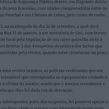
ícia de Segurança Pública deteve, em flagrante delito,
m do sexo feminino, com idades compreendidas entre os
s no Funchal e em Câmara de Lobos, pelo crime de roubo.
2, na madrugada do dia 22 de setembro, a qual dava
na Rua 31 de janeiro, a um motorista de táxi, com breves
no local pela tripulação de um carro-patrulha afeto à
vel detetar 3 dos 4 suspeitos da prática dos factos que
nsmitidas pela vítima, quando estes circulavam na praça
 uma revista sumária, os polícias verificaram que um
1 telemóvel que correspondia ao equipamento roubado à
m a vítima do assalto, sendo que o mesmo reconheceu e
elo que lhes foi dada voz de detenção.
s subsequentes junto dos suspeitos, foi possível apurar a
o em fuga, vindo o mesmo a ser intersetado horas mais