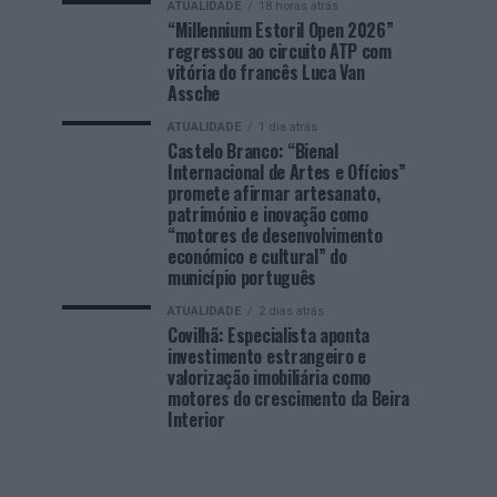
ATUALIDADE
18 horas atrás
“Millennium Estoril Open 2026”
regressou ao circuito ATP com
vitória do francês Luca Van
Assche
ATUALIDADE
1 dia atrás
Castelo Branco: “Bienal
Internacional de Artes e Ofícios”
promete afirmar artesanato,
património e inovação como
“motores de desenvolvimento
económico e cultural” do
município português
ATUALIDADE
2 dias atrás
Covilhã: Especialista aponta
investimento estrangeiro e
valorização imobiliária como
motores do crescimento da Beira
Interior