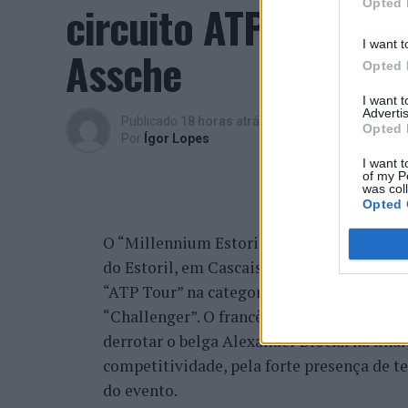
Opted 
circuito ATP com vit
I want t
Assche
Opted 
I want 
Advertis
Publicado
18 horas atrás
on
07/08/2026
Opted 
Por
Ígor Lopes
I want t
of my P
was col
Opted 
O “Millennium Estoril Open 2026” decorreu 
do Estoril, em Cascais, a oeste de Lisboa,
“ATP Tour” na categoria “ATP 250”, depois d
“Challenger”. O francês Luca Van Assche c
derrotar o belga Alexander Blockx na fina
competitividade, pela forte presença de t
do evento.