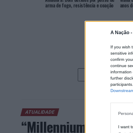
arma de fogo, resistência e coação
anos d
A Nação 
If you wish 
sensitive in
confirm you
continue se
information 
further disc
participants
Downstream 
ATUALIDADE
Persona
“Millennium Estoril
I want t