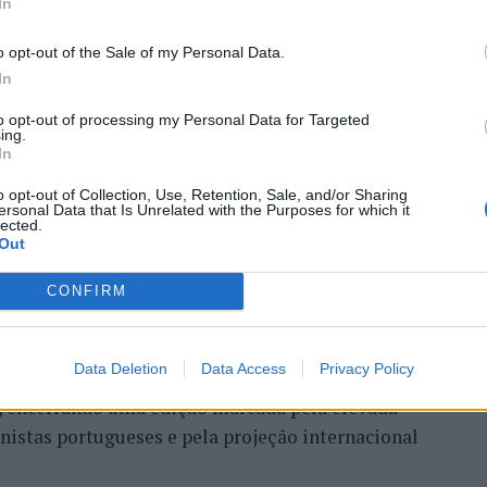
In
ória do francês Luca Van
o opt-out of the Sale of my Personal Data.
In
to opt-out of processing my Personal Data for Targeted
ing.
In
o opt-out of Collection, Use, Retention, Sale, and/or Sharing
ersonal Data that Is Unrelated with the Purposes for which it
lected.
Out
entre os dias 18 e 26 de julho, no Clube de Ténis
CONFIRM
 assinalando o regresso da competição ao circuito
e, na edição anterior, ter integrado o circuito
Data Deletion
Data Access
Privacy Policy
onquistou o primeiro título ATP da carreira ao
l, encerrando uma edição marcada pela elevada
enistas portugueses e pela projeção internacional