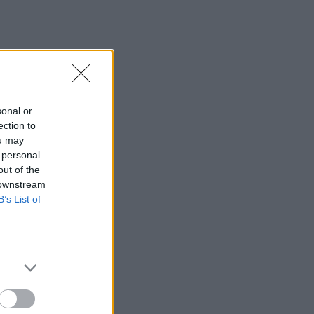
sonal or
ection to
ou may
 personal
out of the
 downstream
B’s List of