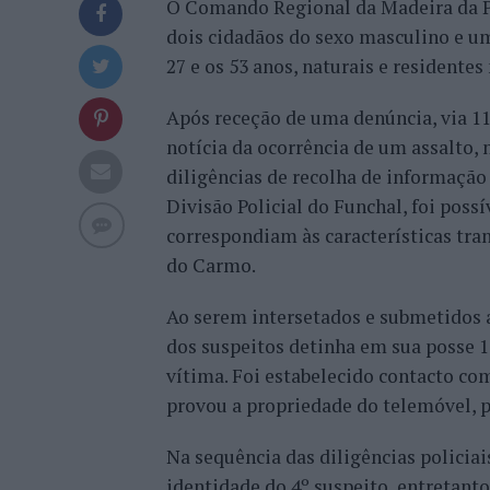
O Comando Regional da Madeira da Pol
dois cidadãos do sexo masculino e u
27 e os 53 anos, naturais e residente
Após receção de uma denúncia, via 11
notícia da ocorrência de um assalto, 
diligências de recolha de informação 
Divisão Policial do Funchal, foi possí
correspondiam às características tra
do Carmo.
Ao serem intersetados e submetidos a
dos suspeitos detinha em sua posse 
vítima. Foi estabelecido contacto co
provou a propriedade do telemóvel, p
Na sequência das diligências policiai
identidade do 4º suspeito, entretant