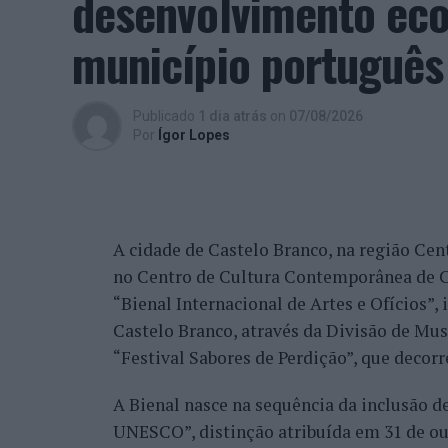
desenvolvimento eco
beneficiando, de igual modo, da reorganiz
município português
alguns jogadores.
Entre os portugueses, Tiago Torres e Jai
Publicado
1 dia atrás
on
07/08/2026
edição, ambos alcançando os quartos de fi
Por
Ígor Lopes
marcantes do torneio ao eliminar o chileno
dos principais favoritos à conquista do tí
nos quartos de final.
A cidade de Castelo Branco, na região Cent
Já Jaime Faria venceu o peruano Gonzalo 
no Centro de Cultura Contemporânea de C
alcançando também os quartos de final, o
“Bienal Internacional de Artes e Ofícios”
Darderi, num encontro decidido em três se
Castelo Branco, através da Divisão de Mu
Nuno Borges, principal representante naci
“Festival Sabores de Perdição”, que decorr
com uma vitória sobre o brasileiro Orland
A Bienal nasce na sequência da inclusão d
segunda ronda pelo argentino Román Andr
UNESCO”, distinção atribuída em 31 de out
sets.