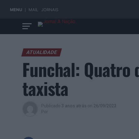
MENU
MAIL
JORNAIS
ATUALIDADE
Funchal: Quatro 
taxista
Publicado
3 anos atrás
on
26/09/2023
Por