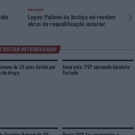
PRÓXIMO
tido
Lagos: Palácio da Justiça vai receber
obras de requalificação exterior
E ESTAR INTERESSADO
Homem de 26 anos detido por
Amarante: PSP apreende bicicleta
o de droga
furtada
do Castelo: Homem de 49
Porto: PSP faz apreensões a