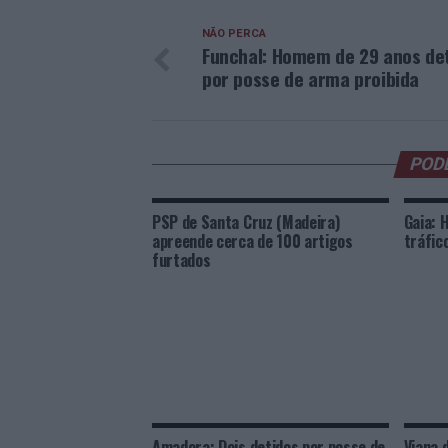
NÃO PERCA
Funchal: Homem de 29 anos de
por posse de arma proibida
POD
PSP de Santa Cruz (Madeira)
Gaia: 
apreende cerca de 100 artigos
tráfic
furtados
Amadora: Dois detidos por posse de
Viana 