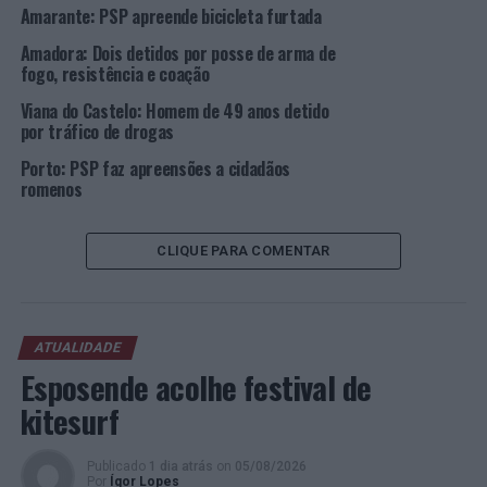
Amarante: PSP apreende bicicleta furtada
Foto: DR.
Amadora: Dois detidos por posse de arma de
fogo, resistência e coação
TÓPICOS RELACIONADOS:
CRIMINALIDADE
DESTAQUE
Viana do Castelo: Homem de 49 anos detido
FUNCHAL
MADEIRA
PSP
por tráfico de drogas
PRÓXIMO
Porto: PSP faz apreensões a cidadãos
André Duarte é o novo Diretor Comercial do
romenos
KuantoKusta
NÃO PERCA
Famalicão: PSP realiza ação de sensibilização sobre
CLIQUE PARA COMENTAR
bullying em escola
ATUALIDADE
Esposende acolhe festival de
kitesurf
Publicado
1 dia atrás
on
05/08/2026
Por
Ígor Lopes