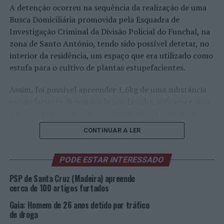
A detenção ocorreu na sequência da realização de uma
Busca Domiciliária promovida pela Esquadra de
Investigação Criminal da Divisão Policial do Funchal, na
zona de Santo António, tendo sido possível detetar, no
interior da residência, um espaço que era utilizado como
estufa para o cultivo de plantas estupefacientes.
Assim, foi possível apreender 1,6kg de uma substância
estupefaciente denominada por Liamba, suficiente para
a preparação de 667 doses individuais, 24 plantas de
canábis, 1 balança de precisão e vários
CONTINUAR A LER
utensílios/materiais utilizados para a criação da dita
estufa, assim como 530 euros em numerário,
PODE ESTAR INTERESSADO
presumivelmente produto do crime de tráfico de
estupefacientes.
PSP de Santa Cruz (Madeira) apreende
cerca de 100 artigos furtados
O cidadão em causa foi presente ao Tribunal Judicial da
Gaia: Homem de 26 anos detido por tráfico
Comarca do Funchal, tendo-lhe sido aplicada a medida
de droga
de Termo de Identidade e Residência.