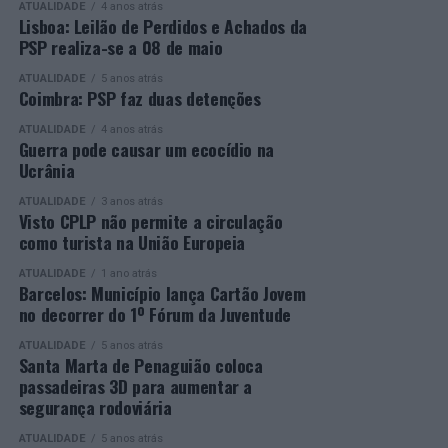
ATUALIDADE
4 anos atrás
Mais informações em:
Durante a cerimónia foi ainda reconhecido o trabalho
Lisboa: Leilão de Perdidos e Achados da
https://awards.innovationinpolitics.eu/
desenvolvido por toda a equipa de formadores e
PSP realiza-se a 08 de maio
colaboradores da ETG, cujo empenho foi determinante
ATUALIDADE
5 anos atrás
para o sucesso desta edição do Curso EFA.
Coimbra: PSP faz duas detenções
ATUALIDADE
4 anos atrás
A Escola de Tecnologia e Gestão de Barcelos continua a
Guerra pode causar um ecocídio na
afirmar-se como uma referência na formação
Ucrânia
profissional e na qualificação de adultos, contribuindo
ATUALIDADE
3 anos atrás
para o desenvolvimento de competências, o aumento da
Visto CPLP não permite a circulação
empregabilidade e a valorização do capital humano do
como turista na União Europeia
concelho e da região.
ATUALIDADE
1 ano atrás
Barcelos: Município lança Cartão Jovem
A Empresa Municipal de Educação e Cultura de Barcelos
no decorrer do 1º Fórum da Juventude
felicita todos os diplomados por esta importante
conquista, desejando-lhes os maiores sucessos pessoais,
ATUALIDADE
5 anos atrás
Santa Marta de Penaguião coloca
profissionais e académicos, convicta de que este diploma
passadeiras 3D para aumentar a
representa o início de novas oportunidades e novos
segurança rodoviária
desafios.
ATUALIDADE
5 anos atrás