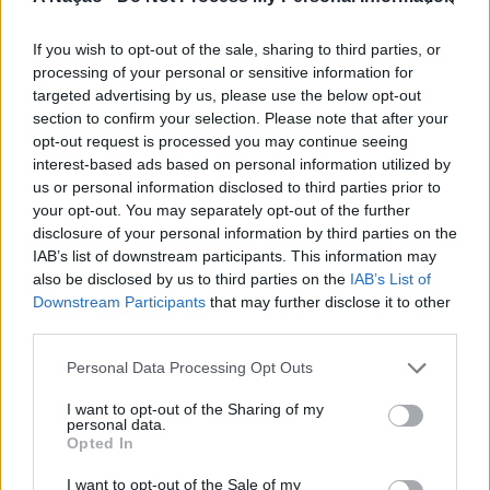
A iniciativa pretende aproximar a prática dos desportos
de vento das comunidades costeiras, promovendo o
If you wish to opt-out of the sale, sharing to third parties, or
território através do mar e das suas condições naturais.
processing of your personal or sensitive information for
ATUALIDADE
Nas palavras de Pedro Mota, De todas as etapas do
targeted advertising by us, please use the below opt-out
Cinco projetos de Cascais finalistas
section to confirm your selection. Please note that after your
Nortada Ocean Rides, este evento é o que mais precisa
opt-out request is processed you may continue seeing
da “nortada” como apoio, porque sem vento não há
em iniciativa europeia
interest-based ads based on personal information utilized by
kitesurf.
us or personal information disclosed to third parties prior to
Publicado
1 dia atrás
on
05/08/2026
your opt-out. You may separately opt-out of the further
A presença da Nortada vai mais uma vez, alem da
Por
Ígor Lopes
disclosure of your personal information by third parties on the
competição. O que queremos é fazer parte deste
IAB’s list of downstream participants. This information may
movimento que promove o encontro entre atletas,
also be disclosed by us to third parties on the
IAB’s List of
visitantes e a comunidade local. Que a marca Nortada
Downstream Participants
that may further disclose it to other
Vencedores serão anunciados no “Innovation in Politics
esteja presente de uma forma natural e quase obvia,
third parties.
Awards,” a 30 de outubro de 2026, no Centro de
valorizando o património natural e a relação de
Personal Data Processing Opt Outs
Congressos do Estoril.
Esposende com o vento e o mar, refere o CEO da
Nortada.
I want to opt-out of the Sharing of my
Participação cívica, Juventude, Educação, Emprego e
personal data.
Opted In
Inclusão de pessoas com deficiência. Estas são as áreas
Para o Presidente da Câmara Municipal de Esposende,
em que se enquadram os cinco projetos da Câmara
Carlos Silva, a prática de desportos náuticos é vista pelo
I want to opt-out of the Sale of my