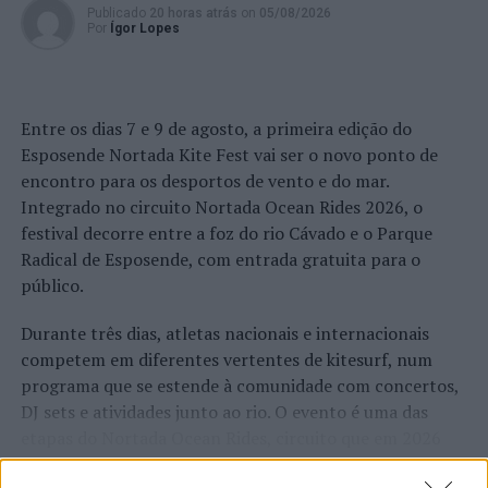
Publicado
20 horas atrás
on
05/08/2026
Por
Ígor Lopes
Entre os dias 7 e 9 de agosto, a primeira edição do
Esposende Nortada Kite Fest vai ser o novo ponto de
encontro para os desportos de vento e do mar.
Integrado no circuito Nortada Ocean Rides 2026, o
festival decorre entre a foz do rio Cávado e o Parque
Radical de Esposende, com entrada gratuita para o
público.
Durante três dias, atletas nacionais e internacionais
competem em diferentes vertentes de kitesurf, num
programa que se estende à comunidade com concertos,
DJ sets e atividades junto ao rio. O evento é uma das
etapas do Nortada Ocean Rides, circuito que em 2026
passa também por Sines, Peniche, Viana do Castelo, Vila