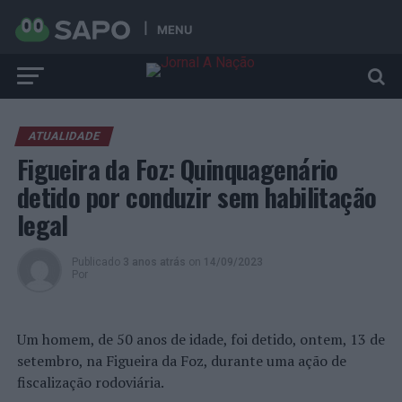
MENU
ATUALIDADE
Figueira da Foz: Quinquagenário
detido por conduzir sem habilitação
legal
Publicado
3 anos atrás
on
14/09/2023
Por
Um homem, de 50 anos de idade, foi detido, ontem, 13 de
setembro, na Figueira da Foz, durante uma ação de
fiscalização rodoviária.