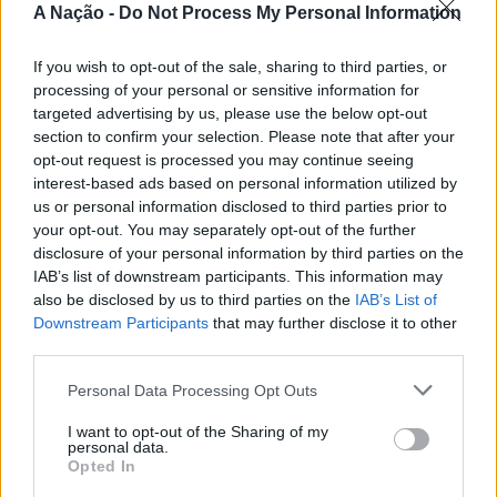
Nova de Milfontes e Ericeira.
A Nação -
Do Not Process My Personal Information
CONTINUAR A LER
A iniciativa pretende aproximar a prática dos desportos
If you wish to opt-out of the sale, sharing to third parties, or
de vento das comunidades costeiras, promovendo o
processing of your personal or sensitive information for
território através do mar e das suas condições naturais.
targeted advertising by us, please use the below opt-out
ATUALIDADE
Nas palavras de Pedro Mota, De todas as etapas do
section to confirm your selection. Please note that after your
Cinco projetos de Cascais finalistas
Nortada Ocean Rides, este evento é o que mais precisa
opt-out request is processed you may continue seeing
da “nortada” como apoio, porque sem vento não há
em iniciativa europeia
interest-based ads based on personal information utilized by
us or personal information disclosed to third parties prior to
kitesurf.
your opt-out. You may separately opt-out of the further
Publicado
20 horas atrás
on
05/08/2026
disclosure of your personal information by third parties on the
A presença da Nortada vai mais uma vez, alem da
Por
Ígor Lopes
IAB’s list of downstream participants. This information may
competição. O que queremos é fazer parte deste
also be disclosed by us to third parties on the
IAB’s List of
movimento que promove o encontro entre atletas,
Downstream Participants
that may further disclose it to other
visitantes e a comunidade local. Que a marca Nortada
third parties.
Vencedores serão anunciados no “Innovation in Politics
esteja presente de uma forma natural e quase obvia,
Awards,” a 30 de outubro de 2026, no Centro de
valorizando o património natural e a relação de
Personal Data Processing Opt Outs
Congressos do Estoril.
Esposende com o vento e o mar, refere o CEO da
I want to opt-out of the Sharing of my
Nortada.
personal data.
Participação cívica, Juventude, Educação, Emprego e
Opted In
Inclusão de pessoas com deficiência. Estas são as áreas
Para o Presidente da Câmara Municipal de Esposende,