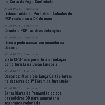
do Curso de Fogo Controlado
presença de mais de 500 participantes.
profissionais.
ATUALIDADE
4 anos atrás
Mais informações em:
Durante a cerimónia foi ainda reconhecido o trabalho
Lisboa: Leilão de Perdidos e Achados da
https://awards.innovationinpolitics.eu/
desenvolvido por toda a equipa de formadores e
PSP realiza-se a 08 de maio
colaboradores da ETG, cujo empenho foi determinante
ATUALIDADE
5 anos atrás
para o sucesso desta edição do Curso EFA.
Coimbra: PSP faz duas detenções
ATUALIDADE
4 anos atrás
A Escola de Tecnologia e Gestão de Barcelos continua a
Guerra pode causar um ecocídio na
afirmar-se como uma referência na formação
Ucrânia
profissional e na qualificação de adultos, contribuindo
ATUALIDADE
3 anos atrás
para o desenvolvimento de competências, o aumento da
Visto CPLP não permite a circulação
empregabilidade e a valorização do capital humano do
como turista na União Europeia
concelho e da região.
ATUALIDADE
1 ano atrás
Barcelos: Município lança Cartão Jovem
A Empresa Municipal de Educação e Cultura de Barcelos
no decorrer do 1º Fórum da Juventude
felicita todos os diplomados por esta importante
conquista, desejando-lhes os maiores sucessos pessoais,
ATUALIDADE
5 anos atrás
Santa Marta de Penaguião coloca
profissionais e académicos, convicta de que este diploma
passadeiras 3D para aumentar a
representa o início de novas oportunidades e novos
segurança rodoviária