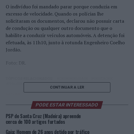
O indivíduo foi mandado parar porque conduzia em
excesso de velocidade. Quando os polícias lhe
solicitaram os documentos, declarou não possuir carta
de condução ou qualquer outro documento que o
habilite a conduzir veículos automóveis. A detenção foi
efetuada, às 11h10, junto à rotunda Engenheiro Coelho
Jordão.
Foto: DR.
TÓPICOS RELACIONADOS:
CRIMINALIDADE
DESTAQUE
FIGUEIRA DA FOZ
PSP
CONTINUAR A LER
PRÓXIMO
Sintra investe mais de 4 milhões de euros em escolas de
PODE ESTAR INTERESSADO
Queluz e Belas
PSP de Santa Cruz (Madeira) apreende
NÃO PERCA
cerca de 100 artigos furtados
Luís Represas no encontro de antigos alunos da
Universidade do Minho
Gaia: Homem de 26 anos detido por tráfico