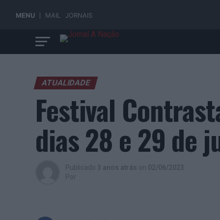
MENU
MAIL
JORNAIS
ATUALIDADE
Festival Contras
dias 28 e 29 de j
Publicado
3 anos atrás
on
02/06/2023
Por