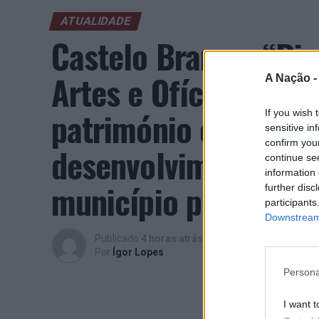
ATUALIDADE
Castelo Branco: “Bie
Artes e Ofícios” pro
A Nação 
património e inovaç
If you wish 
sensitive in
confirm you
desenvolvimento eco
continue se
information 
município português
further disc
participants
Downstream 
Publicado
4 horas atrás
on
07/08/2026
Por
Ígor Lopes
Persona
I want t