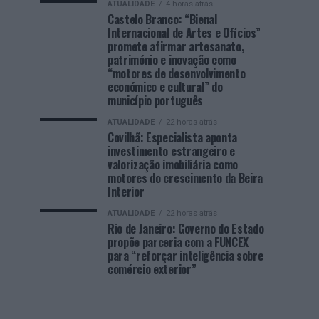
ATUALIDADE
4 horas atrás
Castelo Branco: “Bienal
Internacional de Artes e Ofícios”
promete afirmar artesanato,
património e inovação como
“motores de desenvolvimento
económico e cultural” do
município português
ATUALIDADE
22 horas atrás
Covilhã: Especialista aponta
investimento estrangeiro e
valorização imobiliária como
motores do crescimento da Beira
Interior
ATUALIDADE
22 horas atrás
Rio de Janeiro: Governo do Estado
propõe parceria com a FUNCEX
para “reforçar inteligência sobre
comércio exterior”