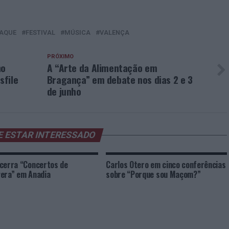
AQUE
FESTIVAL
MÚSICA
VALENÇA
PRÓXIMO
ho
A “Arte da Alimentação em
sfile
Bragança” em debate nos dias 2 e 3
de junho
E ESTAR INTERESSADO
cerra “Concertos de
Carlos Otero em cinco conferências
era” em Anadia
sobre “Porque sou Maçom?”