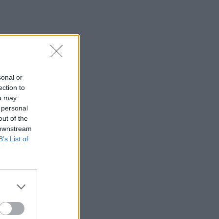
sonal or
ection to
ou may
 personal
out of the
 downstream
B’s List of