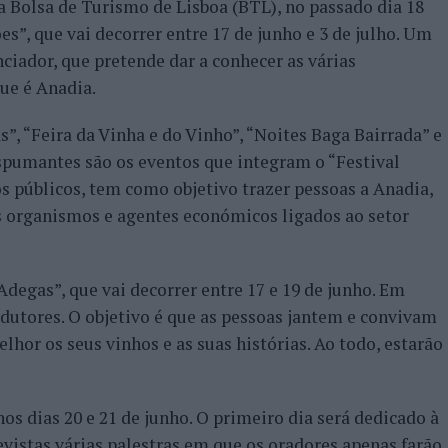
 Bolsa de Turismo de Lisboa (BTL), no passado dia 18
es”, que vai decorrer entre 17 de junho e 3 de julho. Um
ciador, que pretende dar a conhecer as várias
ue é Anadia.
s”, “Feira da Vinha e do Vinho”, “Noites Baga Bairrada” e
spumantes são os eventos que integram o “Festival
os públicos, tem como objetivo trazer pessoas a Anadia,
s organismos e agentes económicos ligados ao setor
degas”, que vai decorrer entre 17 e 19 de junho. Em
odutores. O objetivo é que as pessoas jantem e convivam
hor os seus vinhos e as suas histórias. Ao todo, estarão
nos dias 20 e 21 de junho. O primeiro dia será dedicado à
evistas várias palestras em que os oradores apenas farão