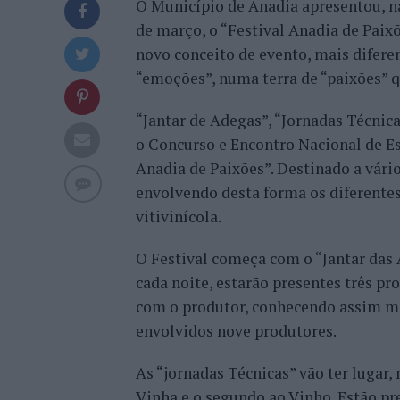
O Município de Anadia apresentou, na
de março, o “Festival Anadia de Paixõ
novo conceito de evento, mais diferen
“emoções”, numa terra de “paixões” q
“Jantar de Adegas”, “Jornadas Técnica
o Concurso e Encontro Nacional de E
Anadia de Paixões”. Destinado a vári
envolvendo desta forma os diferente
vitivinícola.
O Festival começa com o “Jantar das A
cada noite, estarão presentes três pr
com o produtor, conhecendo assim mel
envolvidos nove produtores.
As “jornadas Técnicas” vão ter lugar, 
Vinha e o segundo ao Vinho. Estão pr