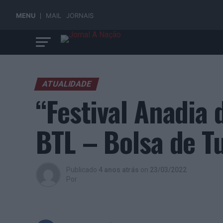
MENU
MAIL
JORNAIS
ATUALIDADE
“Festival Anadia
BTL – Bolsa de T
Publicado
4 anos atrás
on
23/03/2022
Por