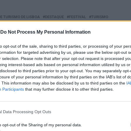
E TURISMO DE LISBOA
DESTAQUE
FESTIVAL
TURISMO
PRÓXIMO
-
Do Not Process My Personal Information
P faz 8
Sintra: Multiusos de Belas recebe o
Grupo Coral Encontro de Queluz
to opt-out of the sale, sharing to third parties, or processing of your per
a
formation for targeted advertising by us, please use the below opt-out s
r selection. Please note that after your opt-out request is processed y
eing interest-based ads based on personal information utilized by us or
disclosed to third parties prior to your opt-out. You may separately opt-
E ESTAR INTERESSADO
losure of your personal information by third parties on the IAB’s list of
. This information may also be disclosed by us to third parties on the
IA
Participants
that may further disclose it to other third parties.
: “Concertos de Primavera”
VIII Festival de Dança de Viana do
de regresso
Castelo a 22 e 23 de novembro no
Centro Cultural
l Data Processing Opt Outs
o opt-out of the Sharing of my personal data.