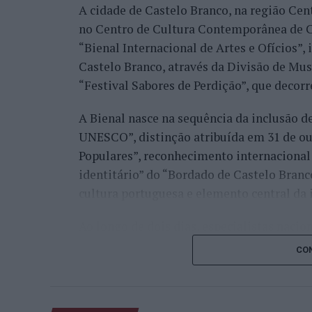
A cidade de Castelo Branco, na região Cent
no Centro de Cultura Contemporânea de C
“Bienal Internacional de Artes e Ofícios”
Castelo Branco, através da Divisão de Mu
“Festival Sabores de Perdição”, que decorr
A Bienal nasce na sequência da inclusão d
UNESCO”, distinção atribuída em 31 de out
Populares”, reconhecimento internacional 
identitário” do “Bordado de Castelo Bran
cultura portuguesa e elemento central da 
Ao longo de dois dias, especialistas nacion
representantes institucionais, organismos 
CON
cidades pertencentes à “Rede de Cidades C
inovação, empreendedorismo, internaciona
preservação dos saberes tradicionais, reno