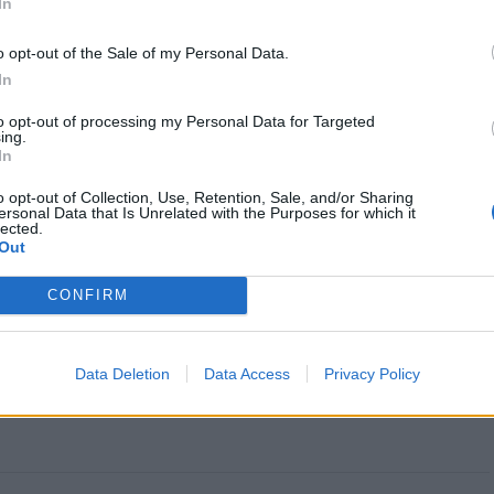
In
o opt-out of the Sale of my Personal Data.
In
te”, de José Saramago, no
Anadia: Município avança com
atro Anadia
reabilitação da Casa dos Castilhos
to opt-out of processing my Personal Data for Targeted
ing.
em Aguim
In
o opt-out of Collection, Use, Retention, Sale, and/or Sharing
ersonal Data that Is Unrelated with the Purposes for which it
lected.
Out
CONFIRM
Data Deletion
Data Access
Privacy Policy
CLIQUE PARA COMENTAR