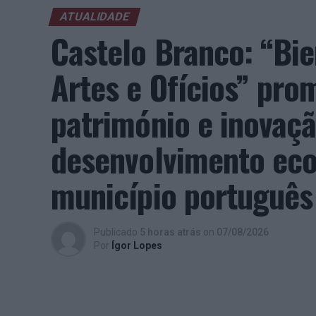
ATUALIDADE
Castelo Branco: “Bie
Artes e Ofícios” pro
património e inovaç
desenvolvimento eco
município português
Publicado
5 horas atrás
on
07/08/2026
Por
Ígor Lopes