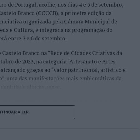
ro de Portugal, acolhe, nos dias 4 e 5 de setembro,
astelo Branco (CCCCB), a primeira edição da
, iniciativa organizada pela Câmara Municipal de
seus e Cultura, e integrada na programação do
erá entre 3 e 6 de setembro.
e Castelo Branco na “Rede de Cidades Criativas da
ubro de 2023, na categoria “Artesanato e Artes
alcançado graças ao “valor patrimonial, artístico e
co”, uma das manifestações mais emblemáticas da
identidade albicastrense.
ais e internacionais, investigadores, artesãos,
públicos, instituições de ensino superior e
TINUAR A LER
riativas da UNESCO” discutirão políticas públicas,
lização, cooperação entre territórios,
vação geracional e o papel das artes e dos ofícios