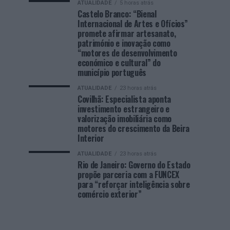
ATUALIDADE
5 horas atrás
Castelo Branco: “Bienal
Internacional de Artes e Ofícios”
promete afirmar artesanato,
património e inovação como
“motores de desenvolvimento
económico e cultural” do
município português
ATUALIDADE
23 horas atrás
Covilhã: Especialista aponta
investimento estrangeiro e
valorização imobiliária como
motores do crescimento da Beira
Interior
ATUALIDADE
23 horas atrás
Rio de Janeiro: Governo do Estado
propõe parceria com a FUNCEX
para “reforçar inteligência sobre
comércio exterior”