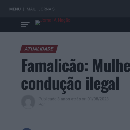
MENU
MAIL
JORNAIS
ATUALIDADE
Famalicão: Mulhe
condução ilegal
Publicado
3 anos atrás
on
01/08/2023
Por