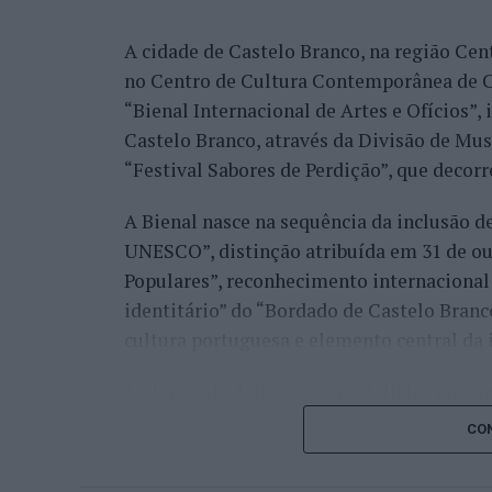
nos quartos de final.
A cidade de Castelo Branco, na região Cent
Já Jaime Faria venceu o peruano Gonzalo 
no Centro de Cultura Contemporânea de C
alcançando também os quartos de final, o
“Bienal Internacional de Artes e Ofícios”
Darderi, num encontro decidido em três se
Castelo Branco, através da Divisão de Mu
Nuno Borges, principal representante naci
“Festival Sabores de Perdição”, que decorr
com uma vitória sobre o brasileiro Orland
A Bienal nasce na sequência da inclusão d
segunda ronda pelo argentino Román Andr
UNESCO”, distinção atribuída em 31 de out
sets.
Populares”, reconhecimento internacional 
Henrique Rocha e Frederico Ferreira Silva
identitário” do “Bordado de Castelo Bran
afastado pelo espanhol Pedro Martínez, en
cultura portuguesa e elemento central da 
segunda ronda até ao terceiro set frente a
conquistar o título do torneio.
Ao longo de dois dias, especialistas nacion
representantes institucionais, organismos 
Na fase de qualificação, Tiago Pereira fo
CON
cidades pertencentes à “Rede de Cidades C
quadro principal do torneio, onde acabou
inovação, empreendedorismo, internaciona
João Silva, Gonçalo Castro e Francisco Ro