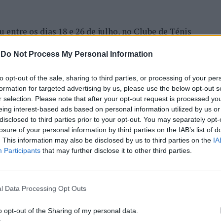
entre os dias 18 e 26 de julho, no Clube de Ténis
 assinalando o regresso da competição ao circuito
-
Do Not Process My Personal Information
e, na edição anterior, ter integrado o circuito
onquistou o primeiro título ATP da carreira ao
to opt-out of the sale, sharing to third parties, or processing of your per
l, encerrando uma edição marcada pela elevada
formation for targeted advertising by us, please use the below opt-out s
enistas portugueses e pela projeção internacional
r selection. Please note that after your opt-out request is processed y
eing interest-based ads based on personal information utilized by us or
disclosed to third parties prior to your opt-out. You may separately opt-
losure of your personal information by third parties on the IAB’s list of
ção, nos dias 18 e 19 de julho, reunindo dezenas de
. This information may also be disclosed by us to third parties on the
IA
incipal. A cerimónia de abertura contou com a
Participants
that may further disclose it to other third parties.
pal de Cascais, Nuno Piteira Lopes, acompanhado
nício de uma competição que voltou a colocar o
onal do ténis.
l Data Processing Opt Outs
TINUAR A LER
e jogadores como Casper Ruud (Noruega), Alejandro
o opt-out of the Sharing of my personal data.