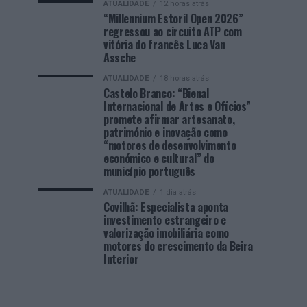
ATUALIDADE
12 horas atrás
“Millennium Estoril Open 2026”
regressou ao circuito ATP com
vitória do francês Luca Van
Assche
ATUALIDADE
18 horas atrás
Castelo Branco: “Bienal
Internacional de Artes e Ofícios”
promete afirmar artesanato,
património e inovação como
“motores de desenvolvimento
económico e cultural” do
município português
ATUALIDADE
1 dia atrás
Covilhã: Especialista aponta
investimento estrangeiro e
valorização imobiliária como
motores do crescimento da Beira
Interior