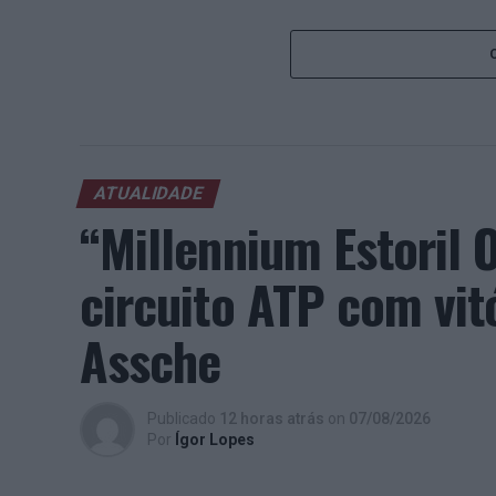
ATUALIDADE
“Millennium Estoril
circuito ATP com vit
Assche
Publicado
12 horas atrás
on
07/08/2026
Por
Ígor Lopes