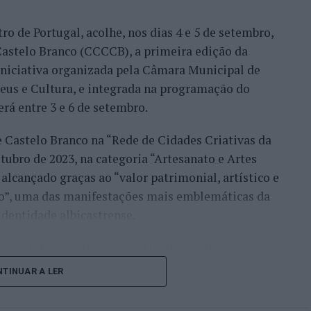
ro de Portugal, acolhe, nos dias 4 e 5 de setembro,
Bueno e o neerlandês Botic van de Zandschulp,
astelo Branco (CCCCB), a primeira edição da
nde acabou eliminado pelo italiano Luciano
, iniciativa organizada pela Câmara Municipal de
ts.
seus e Cultura, e integrada na programação do
onal no quadro principal, iniciou a participação
erá entre 3 e 6 de setembro.
o Luz, acabando, contudo, por ser eliminado na
e Castelo Branco na “Rede de Cidades Criativas da
és Burruchaga, num encontro disputado em três
ubro de 2023, na categoria “Artesanato e Artes
alcançado graças ao “valor patrimonial, artístico e
 despediram-se na ronda inaugural. Rocha foi
co”, uma das manifestações mais emblemáticas da
quanto Ferreira Silva discutiu a passagem à
identidade albicastrense.
o francês Luca Van Assche, que acabaria por
ais e internacionais, investigadores, artesãos,
públicos, instituições de ensino superior e
i o português que mais longe chegou, alcançando o
TINUAR A LER
riativas da UNESCO” discutirão políticas públicas,
 derrotado por Gonzalo Bueno. João Domingues,
lização, cooperação entre territórios,
cha não conseguiram ultrapassar a primeira ronda