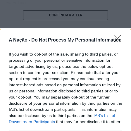
executivo.
O pesquisador afirma que plataformas digitais também
CONTINUAR A LER
estimulam continuamente o sistema de recompensa do
cérebro, favorecendo a fadiga mental, a dificuldade de
manter a atenção e a procrastinação. Na sua visão,
A Nação -
Do Not Process My Personal Information
ATUALIDADE
tarefas inacabadas permanecem ativas na memória e
“Millennium Estoril Open 2026”
aumentam a sensação de sobrecarga, enquanto o stress
If you wish to opt-out of the sale, sharing to third parties, or
prolongado pode elevar os níveis de cortisol e
regressou ao circuito ATP com
processing of your personal or sensitive information for
prejudicar o desempenho cognitivo.
vitória do francês Luca Van Assche
targeted advertising by us, please use the below opt-out
section to confirm your selection. Please note that after your
Fabiano de Abreu Agrela Rodrigues ressalta que não há
opt-out request is processed you may continue seeing
Publicado
2 dias atrás
on
07/08/2026
evidências de que o ambiente digital provoque mudanças
interest-based ads based on personal information utilized by
Por
Ígor Lopes
genéticas na espécie humana. A adaptação observada,
us or personal information disclosed to third parties prior to
your opt-out. You may separately opt-out of the further
afirma, ocorre por meio da neuroplasticidade, processo
disclosure of your personal information by third parties on the
pelo qual os circuitos neurais se reorganizam em
IAB’s list of downstream participants. This information may
resposta às experiências.
O “Millennium Estoril Open 2026” decorreu entre os
also be disclosed by us to third parties on the
IAB’s List of
dias 18 e 26 de julho, no Clube de Ténis do Estoril, em
Downstream Participants
that may further disclose it to other
“O principal desafio é preservar a capacidade de reflexão
Cascais, a oeste de Lisboa, assinalando o regresso da
third parties.