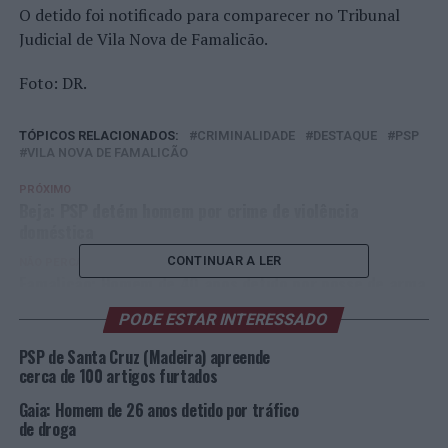
O detido foi notificado para comparecer no Tribunal
Judicial de Vila Nova de Famalicão.
Foto: DR.
TÓPICOS RELACIONADOS:
CRIMINALIDADE
DESTAQUE
PSP
VILA NOVA DE FAMALICÃO
PRÓXIMO
Beja: PSP detém homem por crime de violência
doméstica
CONTINUAR A LER
NÃO PERCA
Famalicão: Homem de 40 anos detido por posse de arma
proibida
PODE ESTAR INTERESSADO
PSP de Santa Cruz (Madeira) apreende
cerca de 100 artigos furtados
Gaia: Homem de 26 anos detido por tráfico
de droga