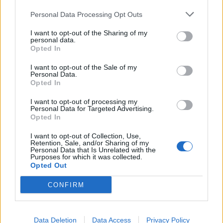
profunda em um contexto marcado pela abundância de
competição ao circuito “ATP Tour” na categoria “ATP
informações e pela rápida evolução tecnológica. O
Personal Data Processing Opt Outs
250”, depois de, na edição anterior, ter integrado o
potencial cognitivo humano permanece, mas o seu
circuito “Challenger”. O francês Luca Van Assche
I want to opt-out of the Sharing of my
desenvolvimento depende de como o cérebro é
conquistou o primeiro título ATP da carreira ao
personal data.
Opted In
exercitado no cotidiano”, finalizou Fabiano de Abreu
derrotar o belga Alexander Blockx na final, encerrando
Agrela Rodrigues.
uma edição marcada pela elevada competitividade, pela
I want to opt-out of the Sale of my
Personal Data.
forte presença de tenistas portugueses e pela projeção
Ígor Lopes
Opted In
internacional do evento.
I want to opt-out of processing my
Personal Data for Targeted Advertising.
O torneio arrancou com a fase de qualificação, nos dias
Opted In
18 e 19 de julho, reunindo dezenas de atletas em busca
de um lugar no quadro principal. A cerimónia de
I want to opt-out of Collection, Use,
Retention, Sale, and/or Sharing of my
CONTINUAR A LER
abertura contou com a presença do presidente da
Personal Data that Is Unrelated with the
Purposes for which it was collected.
Câmara Municipal de Cascais, Nuno Piteira Lopes,
Opted Out
acompanhado pelo executivo municipal, assinalando o
início de uma competição que voltou a colocar o
CONFIRM
ATUALIDADE
concelho no centro do calendário internacional do
Castelo Branco: “Bienal
ténis.
Internacional de Artes e Ofícios”
Data Deletion
Data Access
Privacy Policy