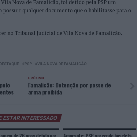
 Vila Nova de Famalicão, foi detido pela PSP um
o possuir qualquer documento que o habilitasse para o
er no Tribunal Judicial de Vila Nova de Famalicão.
DESTAQUE
PSP
VILA NOVA DE FAMALICÃO
PRÓXIMO
pelo
Famalicão: Detenção por posse de
ientes
arma proibida
E ESTAR INTERESSADO
Homem de 26 anos detido por
Amarante: PSP apreende bicicleta