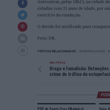
Anteontem, pelas 18h15, na cidade de
cidadão com 21 anos de idade, por nã
exercício da condução.
O detido foi notificado para comparec
Foto: DR.
TÓPICOS RELACIONADOS:
CRIMINALIDADE
NÃO PERCA
Braga e Famalicão: Detenções 
crime de tráfico de estupefac
POD
PSP de Santa Cruz (Madeira)
Gaia: 