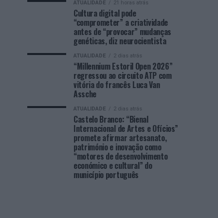
ATUALIDADE
21 horas atrás
Cultura digital pode
“comprometer” a criatividade
antes de “provocar” mudanças
genéticas, diz neurocientista
ATUALIDADE
2 dias atrás
“Millennium Estoril Open 2026”
regressou ao circuito ATP com
vitória do francês Luca Van
Assche
ATUALIDADE
2 dias atrás
Castelo Branco: “Bienal
Internacional de Artes e Ofícios”
promete afirmar artesanato,
património e inovação como
“motores de desenvolvimento
económico e cultural” do
município português