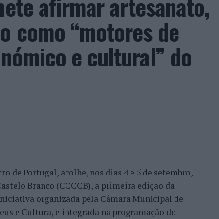
mete afirmar artesanato,
ão como “motores de
da pela maior representação portuguesa de sempre
acional. Nuno Borges, Jaime Faria, Henrique
nómico e cultural” do
eira e Tiago Torres integraram o quadro principal,
ação dos wild cards após as entradas diretas de
me Faria protagonizaram as melhores campanhas da
nal. Torres assinou um dos resultados mais
 Alejandro Tabilo, terceiro cabeça de série e um
tulo, antes de ser afastado pelo francês Hugo Gaston
ro de Portugal, acolhe, nos dias 4 e 5 de setembro,
Bueno e o neerlandês Botic van de Zandschulp,
astelo Branco (CCCCB), a primeira edição da
nde acabou eliminado pelo italiano Luciano
, iniciativa organizada pela Câmara Municipal de
ts.
seus e Cultura, e integrada na programação do