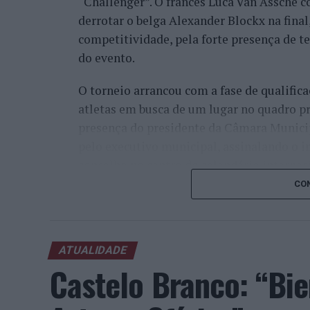
“Challenger”. O francês Luca Van Assche c
derrotar o belga Alexander Blockx na fina
competitividade, pela forte presença de t
do evento.
O torneio arrancou com a fase de qualifica
atletas em busca de um lugar no quadro pr
presença do presidente da Câmara Munici
pelo executivo municipal, assinalando o i
concelho no centro do calendário internaci
CON
Apesar das desistências de última hora d
Davidovich Fokina (Espanha) e Matteo Arna
competitivo de elevado nível, liderado pel
ATUALIDADE
pelo italiano Luciano Darderi, pelo chilen
Castelo Branco: “Bie
Um dos momentos mais aguardados da sem
Wawrinka ao Estoril, integrado na digress
torneios do Grand Slam.