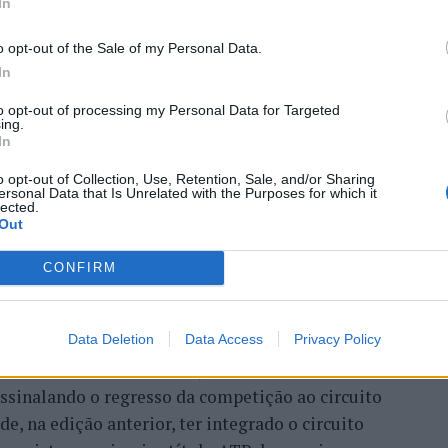
a que não há evidências de que o ambiente digital
In
umana. A adaptação observada, afirma, ocorre por
o opt-out of the Sale of my Personal Data.
qual os circuitos neurais se reorganizam em
 Open 2026” regressou ao
In
ória do francês Luca Van
to opt-out of processing my Personal Data for Targeted
ing.
idade de reflexão profunda em um contexto marcado
In
ida evolução tecnológica. O potencial cognitivo
o opt-out of Collection, Use, Retention, Sale, and/or Sharing
ento depende de como o cérebro é exercitado no
ersonal Data that Is Unrelated with the Purposes for which it
lected.
rela Rodrigues.
Out
CONFIRM
Data Deletion
Data Access
Privacy Policy
entre os dias 18 e 26 de julho, no Clube de Ténis
 assinalando o regresso da competição ao circuito
e, na edição anterior, ter integrado o circuito