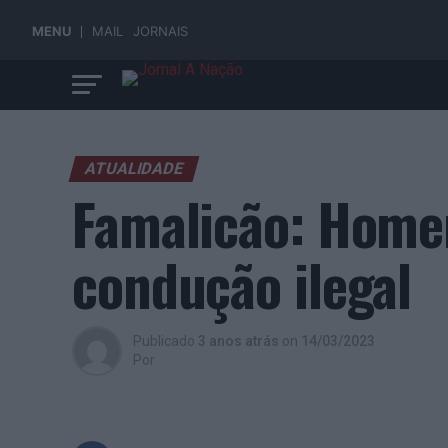
MENU
MAIL
JORNAIS
ATUALIDADE
Famalicão: Homem
condução ilegal
Publicado
3 anos atrás
on
14/03/2023
Por