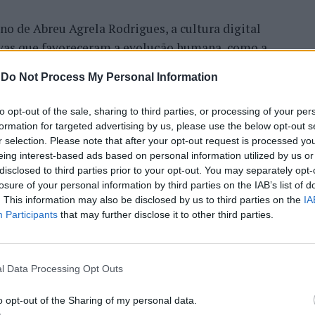
o de Abreu Agrela Rodrigues, a cultura digital
ivas que favoreceram a evolução humana, como a
 Essa redução pode ocorrer antes que qualquer
-
Do Not Process My Personal Information
to opt-out of the sale, sharing to third parties, or processing of your per
humano evoluiu em um ambiente de escassez de
formation for targeted advertising by us, please use the below opt-out s
s constantes, excesso de informações e mudanças
r selection. Please note that after your opt-out request is processed y
erença impõe uma carga elevada ao córtex pré-
eing interest-based ads based on personal information utilized by us or
disclosed to third parties prior to your opt-out. You may separately opt-
controle executivo.
losure of your personal information by third parties on the IAB’s list of
. This information may also be disclosed by us to third parties on the
IA
gitais também estimulam continuamente o sistema
Participants
that may further disclose it to other third parties.
adiga mental, a dificuldade de manter a atenção e
inacabadas permanecem ativas na memória e
nto o stress prolongado pode elevar os níveis de
l Data Processing Opt Outs
TINUAR A LER
ivo.
o opt-out of the Sharing of my personal data.