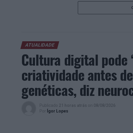
ATUALIDADE
Cultura digital pod
criatividade antes 
genéticas, diz neuroc
Publicado
21 horas atrás
on
08/08/2026
Por
Ígor Lopes