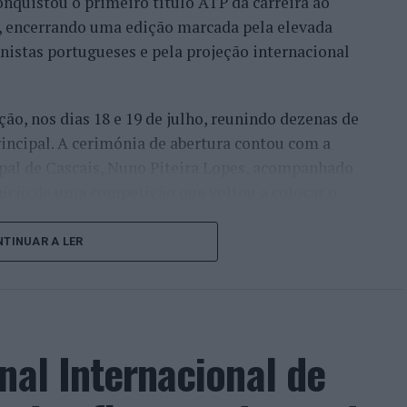
onquistou o primeiro título ATP da carreira ao
l, encerrando uma edição marcada pela elevada
enistas portugueses e pela projeção internacional
ção, nos dias 18 e 19 de julho, reunindo dezenas de
incipal. A cerimónia de abertura contou com a
pal de Cascais, Nuno Piteira Lopes, acompanhado
nício de uma competição que voltou a colocar o
onal do ténis.
TINUAR A LER
e jogadores como Casper Ruud (Noruega), Alejandro
ldi (Itália), a prova apresentou um quadro
o russo Andrey Rublev, primeiro cabeça de série,
o Alejandro Tabilo e pelo belga Alexander Blockx.
nal Internacional de
ana foi também o regresso do suíço Stan
ão de despedida do antigo vencedor de três