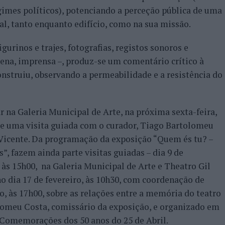
egimes políticos), potenciando a perceção pública de uma
nal, tanto enquanto edifício, como na sua missão.
gurinos e trajes, fotografias, registos sonoros e
cena, imprensa –, produz-se um comentário crítico à
construiu, observando a permeabilidade e a resistência do
 na Galeria Municipal de Arte, na próxima sexta-feira,
a de uma visita guiada com o curador, Tiago Bartolomeu
l Vicente. Da programação da exposição “Quem és tu? –
”, fazem ainda parte visitas guiadas – dia 9 de
, às 15h00, na Galeria Municipal de Arte e Theatro Gil
 no dia 17 de fevereiro, às 10h30, com coordenação de
o, às 17h00, sobre as relações entre a memória do teatro
lomeu Costa, comissário da exposição, e organizado em
Comemorações dos 50 anos do 25 de Abril.