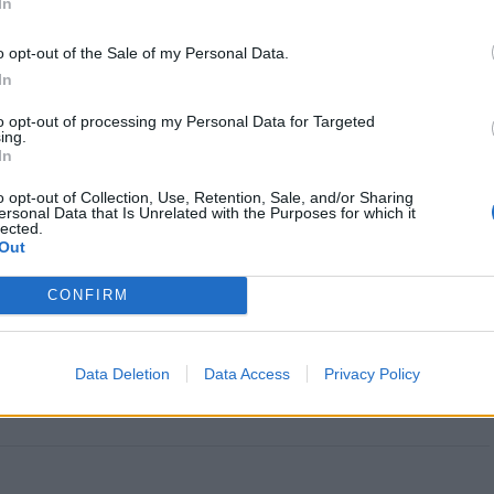
In
o opt-out of the Sale of my Personal Data.
os: Conferência sobre
Barcelos serve sabores de bacalhau
In
ialgia a 30 de maio no IPCA
em 41 restaurantes num fim de
semana gastronómico imperdível
to opt-out of processing my Personal Data for Targeted
ing.
In
o opt-out of Collection, Use, Retention, Sale, and/or Sharing
ersonal Data that Is Unrelated with the Purposes for which it
lected.
Out
CONFIRM
CLIQUE PARA COMENTAR
Data Deletion
Data Access
Privacy Policy