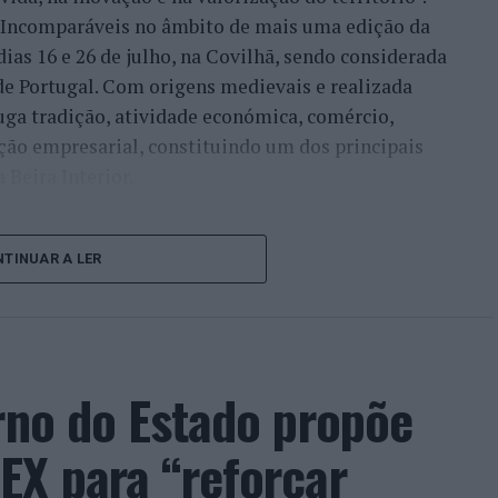
a Incomparáveis no âmbito de mais uma edição da
dias 16 e 26 de julho, na Covilhã, sendo considerada
e Portugal. Com origens medievais e realizada
uga tradição, atividade económica, comércio,
ção empresarial, constituindo um dos principais
Beira Interior.
çado ao longo dos últimos anos representa o
do iniciou o seu percurso no setor imobiliário. O
TINUAR A LER
to conquistado resulta da proximidade com a
ão apenas compradores e vendedores, mas também
imento regional. Segundo explicou, esse
 sua presença em vários concelhos da Beira
rno do Estado propõe
ras”.
EX para “reforçar
, promessa conquistada e é isto que eu faço.
so, na medida em que as pessoas sentem a