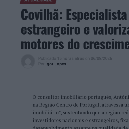
Covilhã: Especialist
estrangeiro e valori
motores do crescimen
Publicado
15 horas atrás
on
06/08/2026
Por
Ígor Lopes
O consultor imobiliário português, António
na Região Centro de Portugal, atravessa 
imobiliário”, sustentando que a região re
investidores nacionais e estrangeiros, fi
desenvolvimento assente na qualidade de v