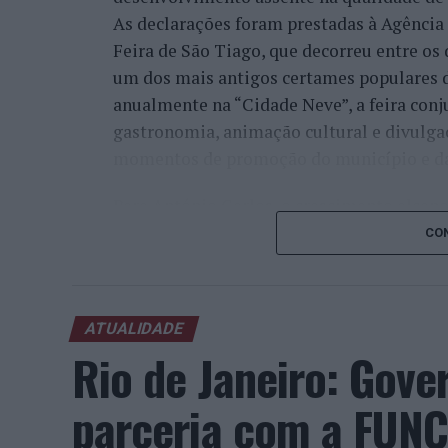
As declarações foram prestadas à Agênci
Feira de São Tiago, que decorreu entre os 
um dos mais antigos certames populares d
anualmente na “Cidade Neve”, a feira conj
gastronomia, animação cultural e divulga
momentos de promoção do município e da 
Para António Carlos, o crescimento alcan
cumprimento dos objetivos que traçou quan
CON
empresário considera que o reconhecimen
comunidade e da capacidade de apoiar n
iniciativas locais e projetos de desenvolv
ATUALIDADE
envolvimento tem permitido “consolidar a
Rio de Janeiro: Gove
Interior e alargar a atividade além-frontei
parceria com a FUNC
“O meu sentimento é de promessa cumprida
Aquilo que eu cumpro, para mim, é glorio