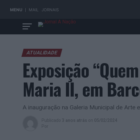
MENU
MAIL
JORNAIS
ATUALIDADE
Exposição “Quem 
Maria II, em Barc
A inauguração na Galeria Municipal de Arte e
Publicado
3 anos atrás
on
05/02/2024
Por