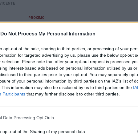
VICENTE
PRÓXIMO
dir
Matosinhos: Jovem de 18 anos detido
 de
por tráfico de droga
-
Do Not Process My Personal Information
al de
A IMS
to opt-out of the sale, sharing to third parties, or processing of your per
formation for targeted advertising by us, please use the below opt-out s
r selection. Please note that after your opt-out request is processed y
eing interest-based ads based on personal information utilized by us or
E ESTAR INTERESSADO
disclosed to third parties prior to your opt-out. You may separately opt-
losure of your personal information by third parties on the IAB’s list of
. This information may also be disclosed by us to third parties on the
IA
os recebe o XXIV Congresso
Barcelos: Joaquim Brito
Participants
that may further disclose it to other third parties.
l de Saúde Mental
homenageado pela Confederação
Portuguesa das Coletividades de
Cultura, Recreio e Desporto
l Data Processing Opt Outs
o opt-out of the Sharing of my personal data.