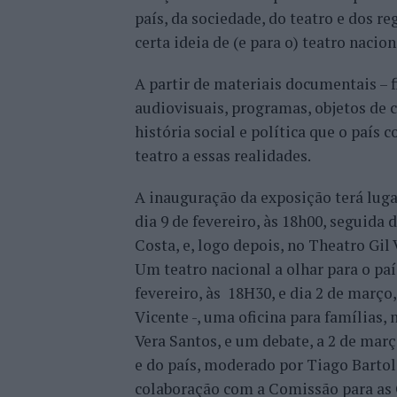
país, da sociedade, do teatro e dos r
certa ideia de (e para o) teatro nacio
A partir de materiais documentais – fi
audiovisuais, programas, objetos de 
história social e política que o país 
teatro a essas realidades.
A inauguração da exposição terá lugar
dia 9 de fevereiro, às 18h00, seguid
Costa, e, logo depois, no Theatro Gi
Um teatro nacional a olhar para o país
fevereiro, às 18H30, e dia 2 de março
Vicente -, uma oficina para famílias,
Vera Santos, e um debate, a 2 de març
e do país, moderado por Tiago Barto
colaboração com a Comissão para as 