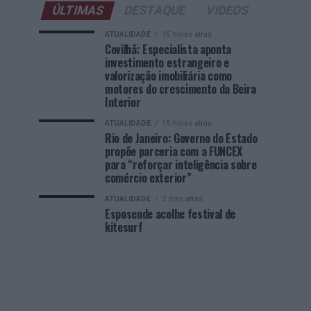
ÚLTIMAS
DESTAQUE
VIDEOS
ATUALIDADE
15 horas atrás
Covilhã: Especialista aponta
investimento estrangeiro e
valorização imobiliária como
motores do crescimento da Beira
Interior
ATUALIDADE
15 horas atrás
Rio de Janeiro: Governo do Estado
propõe parceria com a FUNCEX
para “reforçar inteligência sobre
comércio exterior”
ATUALIDADE
2 dias atrás
Esposende acolhe festival de
kitesurf