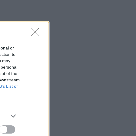
sonal or
ection to
ou may
 personal
out of the
 downstream
B’s List of