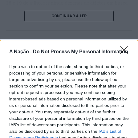
18 e 19 de julho, reunindo dezenas de atletas em busca
de um lugar no quadro principal. A cerimónia de
CONTINUAR A LER
abertura contou com a presença do presidente da
Câmara Municipal de Cascais, Nuno Piteira Lopes,
acompanhado pelo executivo municipal, assinalando o
início de uma competição que voltou a colocar o
ATUALIDADE
concelho no centro do calendário internacional do
Castelo Branco: “Bienal
A Nação -
Do Not Process My Personal Information
ténis.
Internacional de Artes e Ofícios”
If you wish to opt-out of the sale, sharing to third parties, or
Apesar das desistências de última hora de jogadores
promete afirmar artesanato,
processing of your personal or sensitive information for
como Casper Ruud (Noruega), Alejandro Davidovich
património e inovação como
targeted advertising by us, please use the below opt-out
Fokina (Espanha) e Matteo Arnaldi (Itália), a prova
section to confirm your selection. Please note that after your
“motores de desenvolvimento
apresentou um quadro competitivo de elevado nível,
opt-out request is processed you may continue seeing
liderado pelo russo Andrey Rublev, primeiro cabeça de
económico e cultural” do município
interest-based ads based on personal information utilized by
série, pelo italiano Luciano Darderi, pelo chileno
us or personal information disclosed to third parties prior to
português
Alejandro Tabilo e pelo belga Alexander Blockx.
your opt-out. You may separately opt-out of the further
disclosure of your personal information by third parties on the
Um dos momentos mais aguardados da semana foi
IAB’s list of downstream participants. This information may
Publicado
1 dia atrás
on
07/08/2026
também o regresso do suíço Stan Wawrinka ao Estoril,
Por
Ígor Lopes
also be disclosed by us to third parties on the
IAB’s List of
integrado na digressão de despedida do antigo vencedor
Downstream Participants
that may further disclose it to other