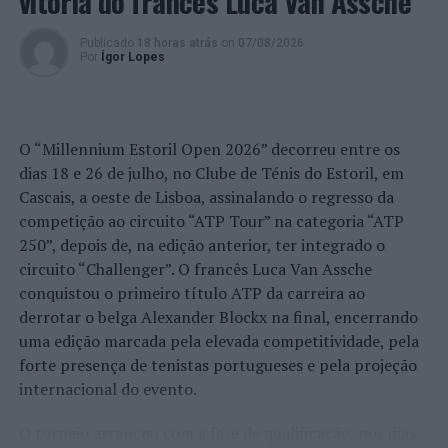
vitória do francês Luca Van Assche
Publicado
18 horas atrás
on
07/08/2026
Por
Ígor Lopes
O “Millennium Estoril Open 2026” decorreu entre os
dias 18 e 26 de julho, no Clube de Ténis do Estoril, em
Cascais, a oeste de Lisboa, assinalando o regresso da
competição ao circuito “ATP Tour” na categoria “ATP
250”, depois de, na edição anterior, ter integrado o
circuito “Challenger”. O francês Luca Van Assche
conquistou o primeiro título ATP da carreira ao
derrotar o belga Alexander Blockx na final, encerrando
uma edição marcada pela elevada competitividade, pela
forte presença de tenistas portugueses e pela projeção
internacional do evento.
O torneio arrancou com a fase de qualificação, nos dias