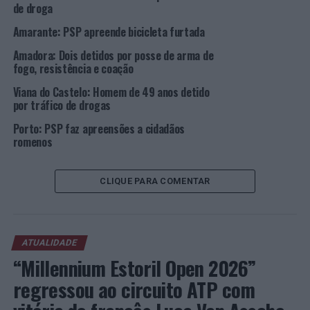
AHETA apresenta estudo “O Capital Humano na Hotelaria
de droga
e Empreendimentos Turísticos do Algarve”
Amarante: PSP apreende bicicleta furtada
NÃO PERCA
Amadora: Dois detidos por posse de arma de
Bibliotecas Municipais de Viana do Castelo, Monção e
fogo, resistência e coação
Paredes de Coura recebem, esta semana, Encontros
Literários do Alto Minho
Viana do Castelo: Homem de 49 anos detido
por tráfico de drogas
Porto: PSP faz apreensões a cidadãos
romenos
CLIQUE PARA COMENTAR
ATUALIDADE
“Millennium Estoril Open 2026”
regressou ao circuito ATP com