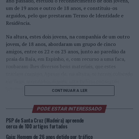
ano passado, efetuou o reconhecimento de dois jovens,
um de 19 anos e outro de 18 anos, e constituiu-os
arguidos, pelo que prestaram Termo de Identidade e
Residência.
Na altura, estes dois jovens, na companhia de um outro
jovem, de 18 anos, abordaram um grupo de cinco
amigos, entre os 22 e os 23 anos, junto ao paredão da
praia da Baía, em Espinho, e, com recurso a uma faca,
roubaram-lhes diversos bens materiais, que estes
traziam consigo. Apesar de, na altura, se terem colocado
em fuga, momentos depois, esta Polícia conseguiu
intercetar um deles.
CONTINUAR A LER
Foto: DR.
PODE ESTAR INTERESSADO
TÓPICOS RELACIONADOS:
CRIMINALIDADE
DESTAQUE
PSP de Santa Cruz (Madeira) apreende
ESPINHO
PSP
cerca de 100 artigos furtados
Gaia: Homem de 26 anos detido por tráfico
PRÓXIMO