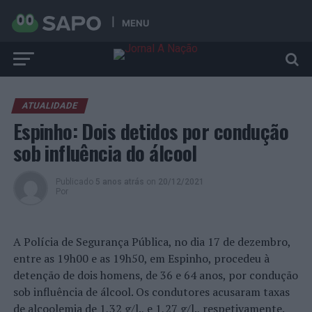
MENU
ATUALIDADE
Espinho: Dois detidos por condução
sob influência do álcool
Publicado
5 anos atrás
on
20/12/2021
Por
A Polícia de Segurança Pública, no dia 17 de dezembro,
entre as 19h00 e as 19h50, em Espinho, procedeu à
detenção de dois homens, de 36 e 64 anos, por condução
sob influência de álcool. Os condutores acusaram taxas
de alcoolemia de 1,32 g/l., e 1,27 g/l., respetivamente.