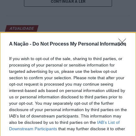
CONTINUAR A LER
abertura contou com a presença do presidente da
Câmara Municipal de Cascais, Nuno Piteira Lopes,
acompanhado pelo executivo municipal, assinalando o
início de uma competição que voltou a colocar o
ATUALIDADE
concelho no centro do calendário internacional do
Castelo Branco: “Bienal
ténis.
A Nação -
Do Not Process My Personal Information
Internacional de Artes e Ofícios”
Apesar das desistências de última hora de jogadores
promete afirmar artesanato,
If you wish to opt-out of the sale, sharing to third parties, or
como Casper Ruud (Noruega), Alejandro Davidovich
património e inovação como
processing of your personal or sensitive information for
Fokina (Espanha) e Matteo Arnaldi (Itália), a prova
targeted advertising by us, please use the below opt-out
“motores de desenvolvimento
apresentou um quadro competitivo de elevado nível,
section to confirm your selection. Please note that after your
liderado pelo russo Andrey Rublev, primeiro cabeça de
económico e cultural” do município
opt-out request is processed you may continue seeing
série, pelo italiano Luciano Darderi, pelo chileno
interest-based ads based on personal information utilized by
português
Alejandro Tabilo e pelo belga Alexander Blockx.
us or personal information disclosed to third parties prior to
Um dos momentos mais aguardados da semana foi
your opt-out. You may separately opt-out of the further
Publicado
10 horas atrás
on
07/08/2026
disclosure of your personal information by third parties on the
também o regresso do suíço Stan Wawrinka ao Estoril,
Por
Ígor Lopes
IAB’s list of downstream participants. This information may
integrado na digressão de despedida do antigo vencedor
also be disclosed by us to third parties on the
IAB’s List of
de três torneios do Grand Slam.
Downstream Participants
that may further disclose it to other
third parties.