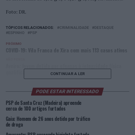
Foto: DR.
TÓPICOS RELACIONADOS:
CRIMINALIDADE
DESTAQUE
ESPINHO
PSP
PRÓXIMO
COVID-19: Vila Franca de Xira com mais 113 casos ativos
NÃO PERCA
Aveiro: Jovem detida por ofensas à integridade física
qualificada
CONTINUAR A LER
PODE ESTAR INTERESSADO
PSP de Santa Cruz (Madeira) apreende
cerca de 100 artigos furtados
Gaia: Homem de 26 anos detido por tráfico
de droga
Amarante: PSP apreende bicicleta furtada