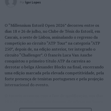
Por
Ígor Lopes
O “Millennium Estoril Open 2026” decorreu entre os
dias 18 e 26 de julho, no Clube de Ténis do Estoril, em
Cascais, a oeste de Lisboa, assinalando o regresso da
competição ao circuito “ATP Tour” na categoria “ATP
250”, depois de, na edição anterior, ter integrado o
circuito “Challenger”. O francês Luca Van Assche
conquistou o primeiro título ATP da carreira ao
derrotar o belga Alexander Blockx na final, encerrando
uma edição marcada pela elevada competitividade, pela
forte presença de tenistas portugueses e pela projeção
internacional do evento.
O torneio arrancou com a fase de qualificação, nos dias
18 e 19 de julho, reunindo dezenas de atletas em busca
de um lugar no quadro principal. A cerimónia de