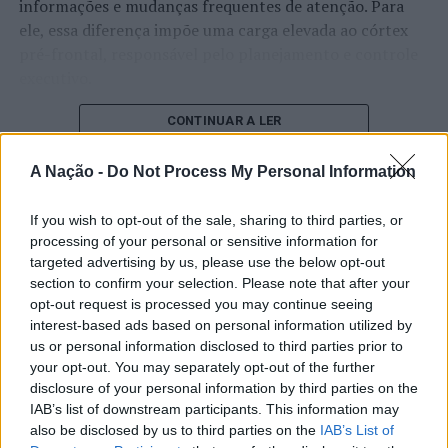
informações e mudanças frequentes de atenção. Para
ele, essa diferença impõe uma carga elevada ao córtex
pré-frontal, responsável pelo planejamento e controle
executivo.
O pesquisador afirma que plataformas digitais também
CONTINUAR A LER
estimulam continuamente o sistema de recompensa do
cérebro, favorecendo a fadiga mental, a dificuldade de
A Nação -
Do Not Process My Personal Information
manter a atenção e a procrastinação. Na sua visão,
ATUALIDADE
tarefas inacabadas permanecem ativas na memória e
If you wish to opt-out of the sale, sharing to third parties, or
“Millennium Estoril Open 2026”
aumentam a sensação de sobrecarga, enquanto o stress
processing of your personal or sensitive information for
targeted advertising by us, please use the below opt-out
prolongado pode elevar os níveis de cortisol e
regressou ao circuito ATP com
section to confirm your selection. Please note that after your
prejudicar o desempenho cognitivo.
vitória do francês Luca Van Assche
opt-out request is processed you may continue seeing
interest-based ads based on personal information utilized by
Fabiano de Abreu Agrela Rodrigues ressalta que não há
us or personal information disclosed to third parties prior to
Publicado
1 dia atrás
on
07/08/2026
evidências de que o ambiente digital provoque mudanças
Por
Ígor Lopes
your opt-out. You may separately opt-out of the further
genéticas na espécie humana. A adaptação observada,
disclosure of your personal information by third parties on the
afirma, ocorre por meio da neuroplasticidade, processo
IAB’s list of downstream participants. This information may
pelo qual os circuitos neurais se reorganizam em
also be disclosed by us to third parties on the
IAB’s List of