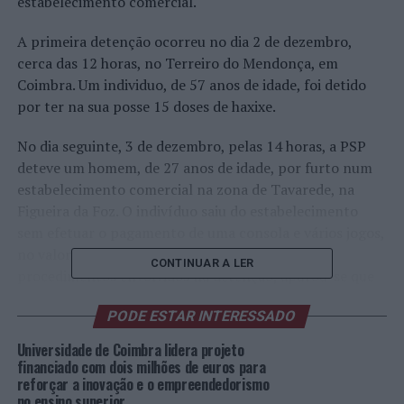
estabelecimento comercial.
A primeira detenção ocorreu no dia 2 de dezembro,
cerca das 12 horas, no Terreiro do Mendonça, em
Coimbra. Um individuo, de 57 anos de idade, foi detido
por ter na sua posse 15 doses de haxixe.
No dia seguinte, 3 de dezembro, pelas 14 horas, a PSP
deteve um homem, de 27 anos de idade, por furto num
estabelecimento comercial na zona de Tavarede, na
Figueira da Foz. O indivíduo saiu do estabelecimento
sem efetuar o pagamento de uma consola e vários jogos,
no valor total de 519 euros. No decurso dos
CONTINUAR A LER
procedimentos envolvidos na detenção, apurou-se que
sobre o suspeito pendia um mandado de detenção
PODE ESTAR INTERESSADO
europeu.
Universidade de Coimbra lidera projeto
No que respeita às cinco detenções por condução sob
financiado com dois milhões de euros para
efeito do álcool, duas delas ocorreram no dia 3 de
reforçar a inovação e o empreendedorismo
no ensino superior
dezembro: a primeira, às 08h20, na Praça da República,