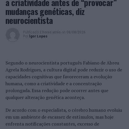
a criatividade antes de “provocar”
mudanças genéticas, diz
TÓPICOS RELACIONADOS:
COIMBRA
CRIMINALIDADE
DESTAQUE
FIGUEIRA DA FOZ
PSP
neurocientista
PRÓXIMO
Estão abertas as candidaturas para os Prémios BUPi
Publicado
2 horas atrás
on
08/08/2026
Por
Ígor Lopes
NÃO PERCA
Spacio Shopping prepara o Natal com presentes,
atividades e inaugurações
Segundo o neurocientista português Fabiano de Abreu
Agrela Rodrigues, a cultura digital pode reduzir o uso de
capacidades cognitivas que favoreceram a evolução
humana, como a criatividade e a concentração
prolongada. Essa redução pode ocorrer antes que
qualquer alteração genética aconteça.
De acordo com o especialista, o cérebro humano evoluiu
em um ambiente de escassez de estímulos, mas hoje
enfrenta notificações constantes, excesso de