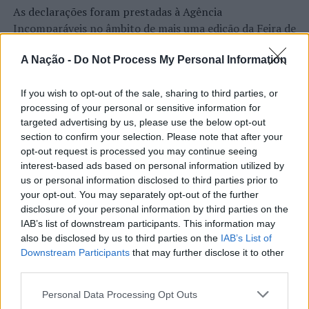
As declarações foram prestadas à Agência
Incomparáveis no âmbito de mais uma edição da Feira de
São Tiago, que decorreu entre os dias 16 e 26 de julho,
na Covilhã, sendo considerada um dos mais antigos
A Nação -
Do Not Process My Personal Information
certames populares de Portugal. Com origens medievais
e realizada anualmente na “Cidade Neve”, a feira conjuga
If you wish to opt-out of the sale, sharing to third parties, or
CONTINUAR A LER
processing of your personal or sensitive information for
tradição, atividade económica, comércio, gastronomia,
targeted advertising by us, please use the below opt-out
animação cultural e divulgação empresarial,
section to confirm your selection. Please note that after your
constituindo um dos principais momentos de promoção
opt-out request is processed you may continue seeing
do município e da Beira Interior.
interest-based ads based on personal information utilized by
ATUALIDADE
us or personal information disclosed to third parties prior to
Rio de Janeiro: Governo do Estado
Para António Carlos, o crescimento alcançado ao longo
your opt-out. You may separately opt-out of the further
propõe parceria com a FUNCEX para
dos últimos anos representa o cumprimento dos
disclosure of your personal information by third parties on the
objetivos que traçou quando iniciou o seu percurso no
IAB’s list of downstream participants. This information may
“reforçar inteligência sobre
also be disclosed by us to third parties on the
IAB’s List of
setor imobiliário. O empresário considera que o
comércio exterior”
Downstream Participants
that may further disclose it to other
reconhecimento conquistado resulta da proximidade
third parties.
com a comunidade e da capacidade de apoiar não apenas
Publicado
14 horas atrás
on
06/08/2026
compradores e vendedores, mas também iniciativas
Personal Data Processing Opt Outs
Por
Ígor Lopes
locais e projetos de desenvolvimento regional. Segundo