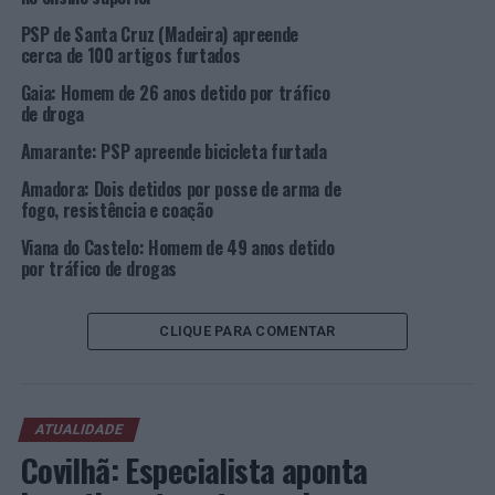
de despistagem confirmou tratar-se de Haxixe, em
PSP de Santa Cruz (Madeira) apreende
quantidade correspondente a 50 doses individuais [ndr:
cerca de 100 artigos furtados
foto de destaque].
Gaia: Homem de 26 anos detido por tráfico
de droga
Foto: PSP.
Amarante: PSP apreende bicicleta furtada
TÓPICOS RELACIONADOS:
Amadora: Dois detidos por posse de arma de
COIMBRA
CRIMINALIDADE
DESTAQUE
FIGUEIRA DA FOZ
PSP
fogo, resistência e coação
Viana do Castelo: Homem de 49 anos detido
PRÓXIMO
Câmara de Lobos: Mulher detida por tráfico de droga
por tráfico de drogas
NÃO PERCA
APCOR E ViniPortugal unem-se na promoção da
CLIQUE PARA COMENTAR
sustentabilidade e recolhem 7 mil rolhas de cortiça
ATUALIDADE
Covilhã: Especialista aponta