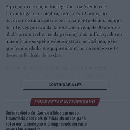
A primeira detenção foi registada na Avenida de
Conímbriga, em Coimbra, cerca das 12 horas, no
decorrer de uma ação de patrulhamento de uma equipa
de intervenção rápida da PSP. Um jovem, de 20 anos de
idade, ao aperceber-se da presença dos polícias, adotou
uma atitude suspeita e demonstrou nervosismo, pelo
que foi abordado. A equipa encontrou na sua posse 14
doses individuais de haxixe.
Em relação ao outro indivíduo detido pela prática do
mesmo tipo de crime, trata-se de um homem de 45 anos
de idade. A detenção foi efetuada pelas 16h55, na
CONTINUAR A LER
Avenida D. João II, na Figueira da Foz, e surgiu no
decorrer de um policiamento num local conotado com o
PODE ESTAR INTERESSADO
tráfico e consumo de estupefacientes.
Universidade de Coimbra lidera projeto
Perante a abordagem policial, o homem assumiu estar
financiado com dois milhões de euros para
na posse de duas embalagens, do tipo bolotas, com um
reforçar a inovação e o empreendedorismo
no ensino superior
produto suspeito de ser estupefaciente. O teste rápido