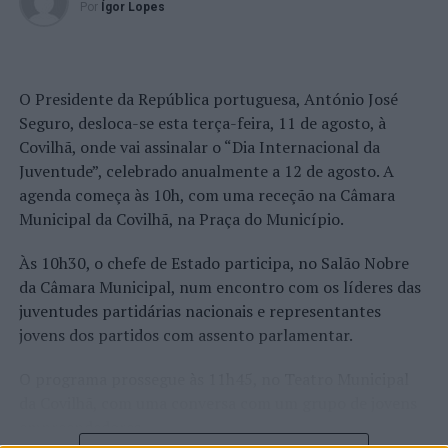
Por
Ígor Lopes
O Presidente da República portuguesa, António José
Seguro, desloca-se esta terça-feira, 11 de agosto, à
Covilhã, onde vai assinalar o “Dia Internacional da
Juventude”, celebrado anualmente a 12 de agosto. A
agenda começa às 10h, com uma receção na Câmara
Municipal da Covilhã, na Praça do Município.
Às 10h30, o chefe de Estado participa, no Salão Nobre
da Câmara Municipal, num encontro com os líderes das
juventudes partidárias nacionais e representantes
jovens dos partidos com assento parlamentar.
O programa prossegue às 11h45, no Teatro Municipal
da Covilhã, com uma conversa com um grupo de jovens
empreendedores.