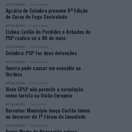
ATUALIDADE
4 anos atrás
de três torneios do Grand Slam.
Agrária de Coimbra promove 9ª Edição
do Curso de Fogo Controlado
A edição de 2026 ficou igualmente marcada pela maior
representação portuguesa de sempre num torneio ATP
ATUALIDADE
4 anos atrás
Lisboa: Leilão de Perdidos e Achados da
realizado em território nacional. Nuno Borges, Jaime
PSP realiza-se a 08 de maio
Faria, Henrique Rocha, Frederico Ferreira Silva, Tiago
Pereira e Tiago Torres integraram o quadro principal,
ATUALIDADE
5 anos atrás
Coimbra: PSP faz duas detenções
beneficiando, de igual modo, da reorganização dos wild
cards após as entradas diretas de alguns jogadores.
ATUALIDADE
4 anos atrás
Guerra pode causar um ecocídio na
Ucrânia
Entre os portugueses, Tiago Torres e Jaime Faria
protagonizaram as melhores campanhas da edição,
ATUALIDADE
3 anos atrás
Visto CPLP não permite a circulação
ambos alcançando os quartos de final. Torres assinou
como turista na União Europeia
um dos resultados mais marcantes do torneio ao
eliminar o chileno Alejandro Tabilo, terceiro cabeça de
ATUALIDADE
1 ano atrás
Barcelos: Município lança Cartão Jovem
série e um dos principais favoritos à conquista do título,
no decorrer do 1º Fórum da Juventude
antes de ser afastado pelo francês Hugo Gaston nos
quartos de final.
ATUALIDADE
5 anos atrás
Santa Marta de Penaguião coloca