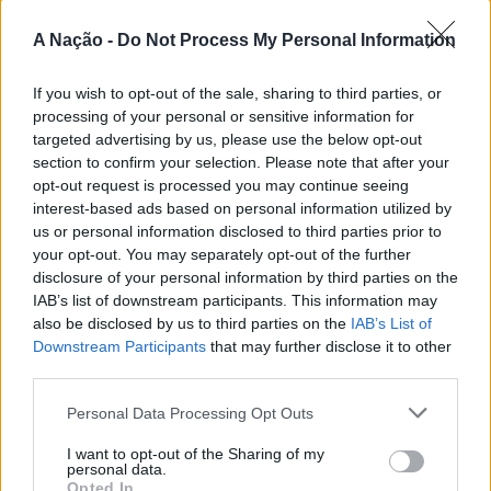
CONTINUAR A LER
A visita termina às 12h30, com um almoço-convívio com
A Nação -
Do Not Process My Personal Information
jovens no Largo da Câmara Municipal.
If you wish to opt-out of the sale, sharing to third parties, or
Instituído pelas Nações Unidas, o “
Dia Internacional da
ATUALIDADE
processing of your personal or sensitive information for
Juventude”
procura chamar a atenção para os desafios,
Cultura digital pode “comprometer”
targeted advertising by us, please use the below opt-out
as oportunidades e a participação das novas gerações na
a criatividade antes de “provocar”
section to confirm your selection. Please note that after your
sociedade.
opt-out request is processed you may continue seeing
mudanças genéticas, diz
interest-based ads based on personal information utilized by
Ígor Lopes
neurocientista
us or personal information disclosed to third parties prior to
your opt-out. You may separately opt-out of the further
disclosure of your personal information by third parties on the
Publicado
2 dias atrás
on
08/08/2026
IAB’s list of downstream participants. This information may
Por
Ígor Lopes
also be disclosed by us to third parties on the
IAB’s List of
Downstream Participants
that may further disclose it to other
third parties.
Segundo o neurocientista português Fabiano de Abreu
Personal Data Processing Opt Outs
Agrela Rodrigues, a cultura digital pode reduzir o uso de
capacidades cognitivas que favoreceram a evolução
I want to opt-out of the Sharing of my
personal data.
humana, como a criatividade e a concentração
Opted In