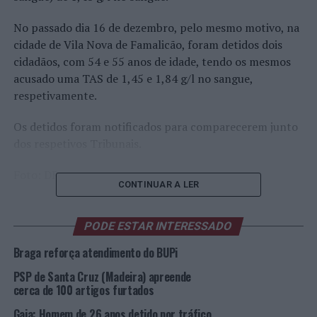
No passado dia 16 de dezembro, pelo mesmo motivo, na
cidade de Vila Nova de Famalicão, foram detidos dois
cidadãos, com 54 e 55 anos de idade, tendo os mesmos
acusado uma TAS de 1,45 e 1,84 g/l no sangue,
respetivamente.
Os detidos foram notificados para comparecerem junto
dos respetivos Tribunais.
Foto: DR.
CONTINUAR A LER
TÓPICOS RELACIONADOS:
BRAGA
CRIMINALIDADE
DESTAQUE
PSP
VILA NOVA DE FAMALICÃO
PODE ESTAR INTERESSADO
Braga reforça atendimento do BUPi
PRÓXIMO
Cerca de 600 Seniores voltam a viver Festa de Natal em
PSP de Santa Cruz (Madeira) apreende
Castro Marim
cerca de 100 artigos furtados
NÃO PERCA
Gaia: Homem de 26 anos detido por tráfico
Braga: Detenção por condução ilegal de interveniente