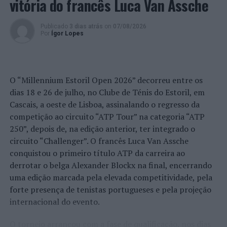
vitória do francês Luca Van Assche
Fabiano de Abreu Agrela Rodrigues ressalta que não há
Publicado
3 dias atrás
on
07/08/2026
evidências de que o ambiente digital provoque mudanças
Por
Ígor Lopes
genéticas na espécie humana. A adaptação observada,
afirma, ocorre por meio da neuroplasticidade, processo
pelo qual os circuitos neurais se reorganizam em
resposta às experiências.
O “Millennium Estoril Open 2026” decorreu entre os
dias 18 e 26 de julho, no Clube de Ténis do Estoril, em
“O principal desafio é preservar a capacidade de reflexão
Cascais, a oeste de Lisboa, assinalando o regresso da
profunda em um contexto marcado pela abundância de
competição ao circuito “ATP Tour” na categoria “ATP
informações e pela rápida evolução tecnológica. O
250”, depois de, na edição anterior, ter integrado o
potencial cognitivo humano permanece, mas o seu
circuito “Challenger”. O francês Luca Van Assche
desenvolvimento depende de como o cérebro é
conquistou o primeiro título ATP da carreira ao
exercitado no cotidiano”, finalizou Fabiano de Abreu
derrotar o belga Alexander Blockx na final, encerrando
Agrela Rodrigues.
uma edição marcada pela elevada competitividade, pela
forte presença de tenistas portugueses e pela projeção
Ígor Lopes
internacional do evento.
O torneio arrancou com a fase de qualificação, nos dias