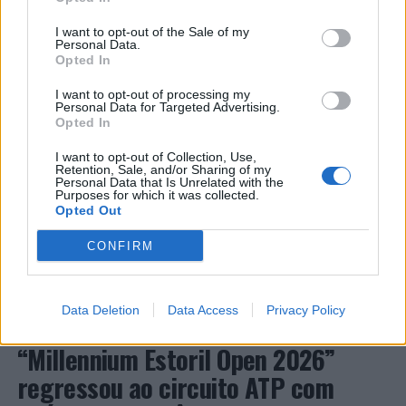
prolongada. Essa redução pode ocorrer antes que
I want to opt-out of the Sale of my
qualquer alteração genética aconteça.
Personal Data.
Opted In
De acordo com o especialista, o cérebro humano evoluiu
I want to opt-out of processing my
em um ambiente de escassez de estímulos, mas hoje
Personal Data for Targeted Advertising.
enfrenta notificações constantes, excesso de
Opted In
informações e mudanças frequentes de atenção. Para
I want to opt-out of Collection, Use,
ele, essa diferença impõe uma carga elevada ao córtex
Retention, Sale, and/or Sharing of my
pré-frontal, responsável pelo planejamento e controle
Personal Data that Is Unrelated with the
Purposes for which it was collected.
executivo.
Opted Out
O pesquisador afirma que plataformas digitais também
CONTINUAR A LER
CONFIRM
estimulam continuamente o sistema de recompensa do
cérebro, favorecendo a fadiga mental, a dificuldade de
manter a atenção e a procrastinação. Na sua visão,
Data Deletion
Data Access
Privacy Policy
ATUALIDADE
tarefas inacabadas permanecem ativas na memória e
“Millennium Estoril Open 2026”
aumentam a sensação de sobrecarga, enquanto o stress
prolongado pode elevar os níveis de cortisol e
regressou ao circuito ATP com
prejudicar o desempenho cognitivo.