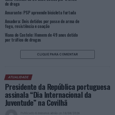
de droga
em acidente de viação
Amarante: PSP apreende bicicleta furtada
Amadora: Dois detidos por posse de arma de
fogo, resistência e coação
Viana do Castelo: Homem de 49 anos detido
por tráfico de drogas
CLIQUE PARA COMENTAR
ATUALIDADE
Presidente da República portuguesa
assinala “Dia Internacional da
Juventude” na Covilhã
Publicado
6 minutos atrás
on
10/08/2026