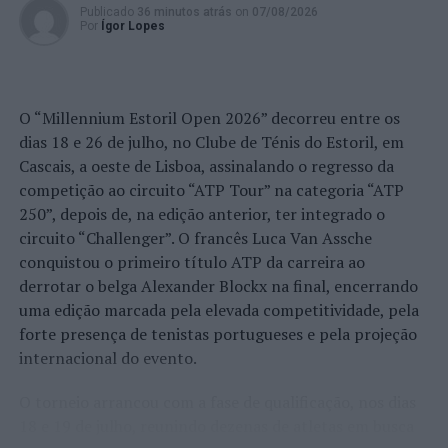
Publicado
36 minutos atrás
on
07/08/2026
Por
Ígor Lopes
O “Millennium Estoril Open 2026” decorreu entre os
dias 18 e 26 de julho, no Clube de Ténis do Estoril, em
Cascais, a oeste de Lisboa, assinalando o regresso da
competição ao circuito “ATP Tour” na categoria “ATP
250”, depois de, na edição anterior, ter integrado o
circuito “Challenger”. O francês Luca Van Assche
conquistou o primeiro título ATP da carreira ao
derrotar o belga Alexander Blockx na final, encerrando
uma edição marcada pela elevada competitividade, pela
forte presença de tenistas portugueses e pela projeção
internacional do evento.
O torneio arrancou com a fase de qualificação, nos dias
18 e 19 de julho, reunindo dezenas de atletas em busca