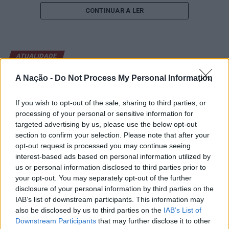
de um lugar no quadro principal. A cerimónia de
CONTINUAR A LER
abertura contou com a presença do presidente da
Câmara Municipal de Cascais, Nuno Piteira Lopes,
acompanhado pelo executivo municipal, assinalando o
início de uma competição que voltou a colocar o
ATUALIDADE
concelho no centro do calendário internacional do
Castelo Branco: “Bienal
ténis.
A Nação -
Do Not Process My Personal Information
Internacional de Artes e Ofícios”
Apesar das desistências de última hora de jogadores
promete afirmar artesanato,
If you wish to opt-out of the sale, sharing to third parties, or
como Casper Ruud (Noruega), Alejandro Davidovich
processing of your personal or sensitive information for
património e inovação como
Fokina (Espanha) e Matteo Arnaldi (Itália), a prova
targeted advertising by us, please use the below opt-out
“motores de desenvolvimento
apresentou um quadro competitivo de elevado nível,
section to confirm your selection. Please note that after your
liderado pelo russo Andrey Rublev, primeiro cabeça de
opt-out request is processed you may continue seeing
económico e cultural” do município
interest-based ads based on personal information utilized by
série, pelo italiano Luciano Darderi, pelo chileno
português
us or personal information disclosed to third parties prior to
Alejandro Tabilo e pelo belga Alexander Blockx.
your opt-out. You may separately opt-out of the further
Um dos momentos mais aguardados da semana foi
disclosure of your personal information by third parties on the
Publicado
7 horas atrás
on
07/08/2026
também o regresso do suíço Stan Wawrinka ao Estoril,
Por
Ígor Lopes
IAB’s list of downstream participants. This information may
integrado na digressão de despedida do antigo vencedor
also be disclosed by us to third parties on the
IAB’s List of
de três torneios do Grand Slam.
Downstream Participants
that may further disclose it to other