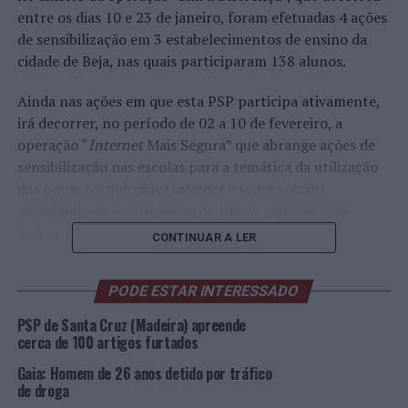
entre os dias 10 e 23 de janeiro, foram efetuadas 4 ações
de sensibilização em 3 estabelecimentos de ensino da
cidade de Beja, nas quais participaram 138 alunos.
Ainda nas ações em que esta PSP participa ativamente,
irá decorrer, no período de 02 a 10 de fevereiro, a
operação “
Internet
Mais Segura” que abrange ações de
sensibilização nas escolas para a temática da utilização
das novas tecnologias (
internet
e redes sociais),
associando-se à celebração do Dia da
Internet
Mais
Segura (07 de fevereiro).
CONTINUAR A LER
Durante o período compreendido entre 31 de janeiro e
PODE ESTAR INTERESSADO
06 de fevereiro, a PSP vai promover e implementar
ações de fiscalização de trânsito, no âmbito da operação
PSP de Santa Cruz (Madeira) apreende
“Viajar Sem Pressa”, estando prevista fiscalização de
cerca de 100 artigos furtados
radar no seguinte dia e local:
Gaia: Homem de 26 anos detido por tráfico
de droga
01 de fevereiro, na Rua Francisco Miguel Duarte;