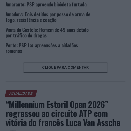
Amarante: PSP apreende bicicleta furtada
Foram, ainda, registados 8 acidentes de viação, dos quais
Amadora: Dois detidos por posse de arma de
resultaram apenas danos materiais.
fogo, resistência e coação
Viana do Castelo: Homem de 49 anos detido
Foram entregues 9 armas perdidas a favor do estado.
por tráfico de drogas
Foto: DR.
Porto: PSP faz apreensões a cidadãos
romenos
TÓPICOS RELACIONADOS:
AÇÃO DE SENSIBILIZAÇÃO
BEJA
CRIMINALIDADE
DESTAQUE
PSP
CLIQUE PARA COMENTAR
SEGURANÇA RODOVIÁRIA
PRÓXIMO
Santa Marta de Penaguião: Feira de Artesanato e Outlet
Local
ATUALIDADE
“Millennium Estoril Open 2026”
NÃO PERCA
Empresa investe 2 milhões de euros em Viana do Castelo
regressou ao circuito ATP com
duplicando postos de trabalho e criando Centro de
Desenvolvimento de Projeto
vitória do francês Luca Van Assche