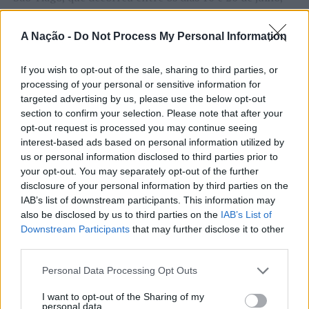
na Covilhã, sendo considerada um dos mais antigos
certames populares de Portugal. Com origens medievais
A Nação -
Do Not Process My Personal Information
e realizada anualmente na “Cidade Neve”, a feira conjuga
CONTINUAR A LER
tradição, atividade económica, comércio, gastronomia,
If you wish to opt-out of the sale, sharing to third parties, or
animação cultural e divulgação empresarial,
processing of your personal or sensitive information for
constituindo um dos principais momentos de promoção
targeted advertising by us, please use the below opt-out
do município e da Beira Interior.
section to confirm your selection. Please note that after your
ATUALIDADE
opt-out request is processed you may continue seeing
Rio de Janeiro: Governo do Estado
Para António Carlos, o crescimento alcançado ao longo
interest-based ads based on personal information utilized by
propõe parceria com a FUNCEX para
us or personal information disclosed to third parties prior to
dos últimos anos representa o cumprimento dos
your opt-out. You may separately opt-out of the further
objetivos que traçou quando iniciou o seu percurso no
“reforçar inteligência sobre
disclosure of your personal information by third parties on the
setor imobiliário. O empresário considera que o
comércio exterior”
IAB’s list of downstream participants. This information may
reconhecimento conquistado resulta da proximidade
also be disclosed by us to third parties on the
IAB’s List of
com a comunidade e da capacidade de apoiar não apenas
Downstream Participants
that may further disclose it to other
Publicado
10 horas atrás
on
06/08/2026
compradores e vendedores, mas também iniciativas
third parties.
Por
Ígor Lopes
locais e projetos de desenvolvimento regional. Segundo
Personal Data Processing Opt Outs
explicou, esse envolvimento tem permitido “consolidar a
sua presença em vários concelhos da Beira Interior e
I want to opt-out of the Sharing of my
personal data.