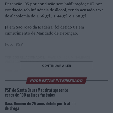
Detenção; 03 por condução sem habilitação; e 03 por
condução sob influência de álcool, tendo acusado taxa
de alcoolemia de 1,66 g/l., 1,44 g/l. e 1,38 g/l.
Já em São João da Madeira, foi detido 01 em
cumprimento de Mandado de Detenção.
Foto: PSP.
TÓPICOS RELACIONADOS:
AVEIRO
CRIMINALIDADE
DESTAQUE
PSP
SÃO JOÃO DA MADEIRA
CONTINUAR A LER
PRÓXIMO
Duas corridas muito disputadas marcam o arranque da
temporada do Iberian Historic Endurance
PODE ESTAR INTERESSADO
PSP de Santa Cruz (Madeira) apreende
NÃO PERCA
VIP Tours: Zoo Santo Inácio lança experiência guiada
cerca de 100 artigos furtados
para descobrir de perto o mundo animal
Gaia: Homem de 26 anos detido por tráfico
de droga