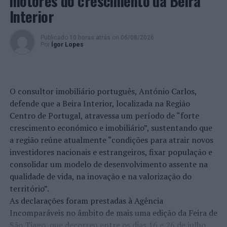
motores do crescimento da Beira
Interior
Publicado
10 horas atrás
on
06/08/2026
Por
Ígor Lopes
O consultor imobiliário português, António Carlos,
defende que a Beira Interior, localizada na Região
Centro de Portugal, atravessa um período de “forte
crescimento económico e imobiliário”, sustentando que
a região reúne atualmente “condições para atrair novos
investidores nacionais e estrangeiros, fixar população e
consolidar um modelo de desenvolvimento assente na
qualidade de vida, na inovação e na valorização do
território”.
As declarações foram prestadas à Agência
Incomparáveis no âmbito de mais uma edição da Feira de
São Tiago, que decorreu entre os dias 16 e 26 de julho,