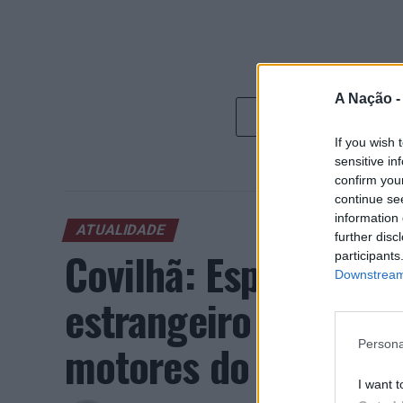
A Nação 
If you wish 
sensitive in
confirm you
continue se
information 
ATUALIDADE
further disc
Covilhã: Especialist
participants
Downstream 
estrangeiro e valori
motores do crescimen
Persona
I want t