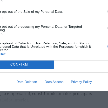
In
o opt-out of the Sale of my Personal Data.
In
to opt-out of processing my Personal Data for Targeted
ing.
In
 Carlos, defende que a Beira Interior, localizada
um período de “forte crescimento económico e
o opt-out of Collection, Use, Retention, Sale, and/or Sharing
ersonal Data that Is Unrelated with the Purposes for which it
úne atualmente “condições para atrair novos
lected.
xar população e consolidar um modelo de
Out
ida, na inovação e na valorização do território”.
CONFIRM
a Incomparáveis no âmbito de mais uma edição da
dias 16 e 26 de julho, na Covilhã, sendo considerada
e Portugal. Com origens medievais e realizada
Data Deletion
Data Access
Privacy Policy
uga tradição, atividade económica, comércio,
ção empresarial, constituindo um dos principais
Beira Interior.