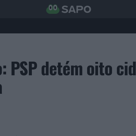
o: PSP detém oito ci
a