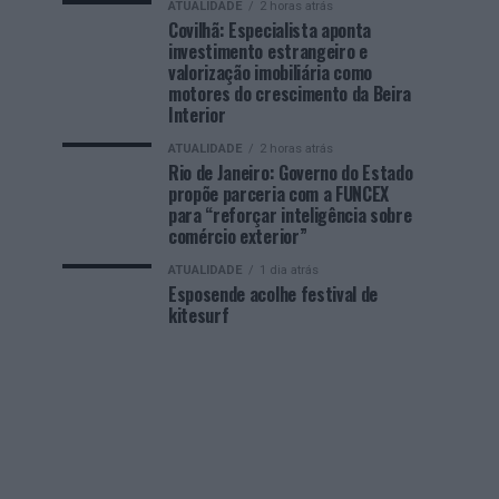
ATUALIDADE
2 horas atrás
Covilhã: Especialista aponta
investimento estrangeiro e
valorização imobiliária como
motores do crescimento da Beira
Interior
ATUALIDADE
2 horas atrás
Rio de Janeiro: Governo do Estado
propõe parceria com a FUNCEX
para “reforçar inteligência sobre
comércio exterior”
ATUALIDADE
1 dia atrás
Esposende acolhe festival de
kitesurf