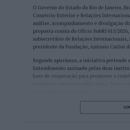
muitos países que vêm diretamente ter co
O Governo do Estado do Rio de Janeiro, Bra
venda do imóvel deles, para comprar um i
Comércio Exterior e Relações Internacio
revelou.
análise, acompanhamento e divulgação do
proposta consta do Ofício SubRI 015/2026, 
A procura internacional e a transfo
subsecretário de Relações Internacionais
“crescimento da região”
presidente da Fundação, Antonio Carlos da
Segundo apurámos, a iniciativa pretende
Além da procura nacional, António Carlos 
Entendimento assinado pelas duas institu
está também a captar investidores estrang
base de cooperação para promover o comérc
espanhóis”.
pesquisas, estudos e publicações. Nesse c
Na perspetiva deste profissional, esta pr
experiência da FUNCEX” e propõe a partic
durante a pandemia, quando defendeu publ
do “Panorama de Comércio Exterior do Esta
destinos mais procurados da Europa e do
certificação dos conteúdos de um Dashboa
CON
“Se voltarmos seis anos atrás, por exemp
O “Panorama” deverá assumir o formato de
vídeo nas redes sociais e disse, publicam
acessível e atualizada sobre exportações,