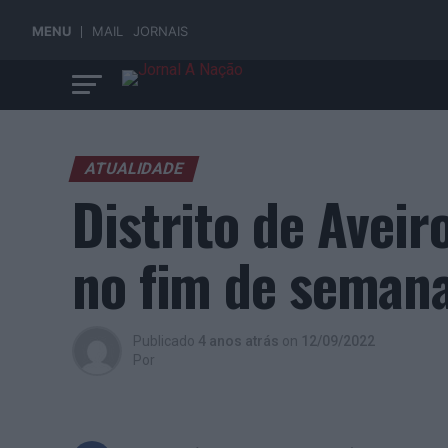
MENU
MAIL
JORNAIS
ATUALIDADE
Distrito de Aveir
no fim de seman
Publicado
4 anos atrás
on
12/09/2022
Por