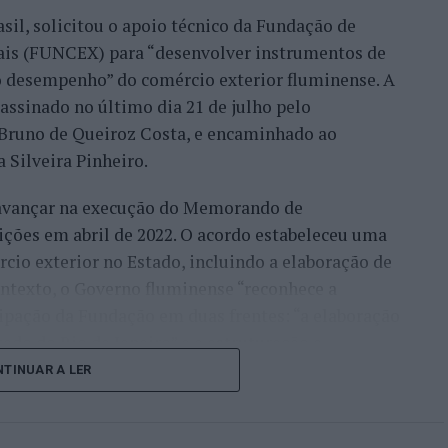
migo, já, com a minha equipa, para fazermos a
sil, solicitou o apoio técnico da Fundação de
móvel, para um desenvolvimento turístico”,
nais (FUNCEX) para “desenvolver instrumentos de
 desempenho” do comércio exterior fluminense. A
assinado no último dia 21 de julho pelo
rmação da habitação impulsionam o
, Bruno de Queiroz Costa, e encaminhado ao
 Silveira Pinheiro.
 avançar na execução do Memorando de
frisa que o mercado imobiliário da Beira Interior
ições em abril de 2022. O acordo estabeleceu uma
eiros, “nomeadamente do Brasil, França, Israel e
io exterior no Estado, incluindo a elaboração de
ontexto, o Governo fluminense “reconhece a
ocura resulta de uma tendência que antecipou ainda
ipação da Fundação em duas frentes: “a elaboração
icamente que Portugal se tornaria “um dos
do do Rio de Janeiro” e a estruturação e
 mundo”.
rd de Comércio Exterior”.
TINUAR A LER
lo, em plena pandemia de Covid-19, publiquei um
 uma publicação institucional, com uma leitura
ente, que Portugal pós-pandemia iria ser um dos
 importações, corrente de comércio, saldo