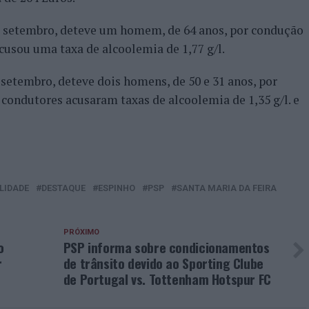
de setembro, deteve um homem, de 64 anos, por condução
acusou uma taxa de alcoolemia de 1,77 g/l.
 setembro, deteve dois homens, de 50 e 31 anos, por
 condutores acusaram taxas de alcoolemia de 1,35 g/l. e
LIDADE
DESTAQUE
ESPINHO
PSP
SANTA MARIA DA FEIRA
PRÓXIMO
o
PSP informa sobre condicionamentos
r
de trânsito devido ao Sporting Clube
de Portugal vs. Tottenham Hotspur FC