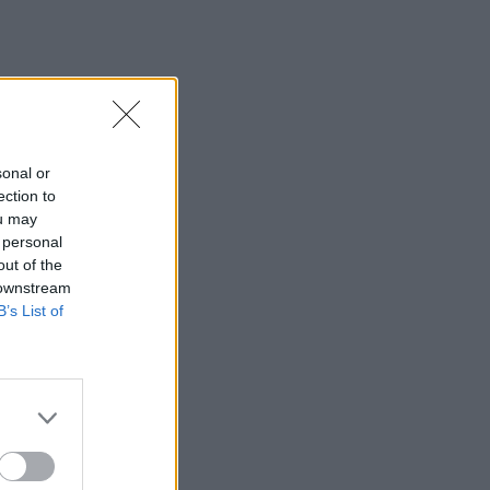
sonal or
ection to
ou may
 personal
out of the
 downstream
B’s List of