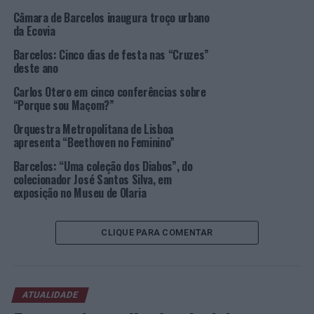
prémio na categoria artesanato contemporâneo,
Câmara de Barcelos inaugura troço urbano
enquanto Daniel Alonso arrecadou o prémio revelação
da Ecovia
artesanato tradicional.
Barcelos: Cinco dias de festa nas “Cruzes”
deste ano
No que respeita à distinção do Prémio Inovação, o 1º
lugar coube a Cristiana Sá (Pasta de Papel), na 2ª
Carlos Otero em cinco conferências sobre
“Porque sou Maçom?”
posição ficou Mina Gallos (Figurado) e o 3º posto foi
para o artesão Testa (Ferro).
Orquestra Metropolitana de Lisboa
apresenta “Beethoven no Feminino”
Na edição deste ano, estiveram também em destaque os
Barcelos: “Uma coleção dos Diabos”, do
Irmãos Baraça, que arrecadaram o Prémio Melhor
Stand
,
colecionador José Santos Silva, em
seguidos da TerradoGallo, no segundo lugar, e E.F. na 3ª
exposição no Museu de Olaria
posição.
CLIQUE PARA COMENTAR
Num recinto lotado, e com a participação da Orquestra
Jovem de Barcelos, dirigida pelo Maestro Alfredo
Macedo, a Gala de Artesanato 2023 prestou
homenagem, a título póstumo, à artesã Maria Inês
ATUALIDADE
Ferreira (Bordado de Crivo), que faleceu no ano passado.