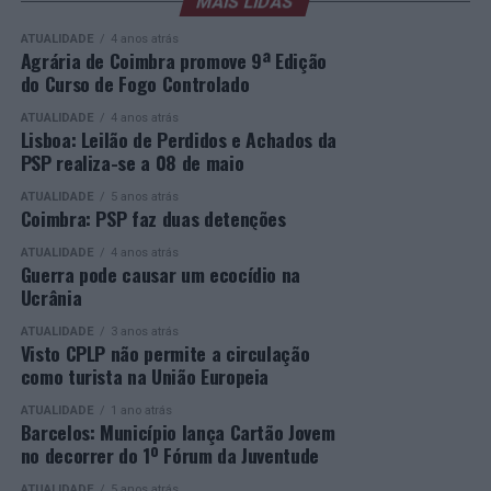
sociedade civil e empresas. Segue-se, à noite, a Gala de
MAIS LIDAS
respostas educativas capazes de dar uma segunda
Entrega dos Prémios, durante a qual serão anunciados
oportunidade a quem pretende concluir o ensino
ATUALIDADE
4 anos atrás
os vencedores de cada categoria, estando prevista a
secundário e reforçar as suas competências pessoais e
Agrária de Coimbra promove 9ª Edição
do Curso de Fogo Controlado
presença de mais de 500 participantes.
profissionais.
ATUALIDADE
4 anos atrás
Mais informações em:
Durante a cerimónia foi ainda reconhecido o trabalho
Lisboa: Leilão de Perdidos e Achados da
https://awards.innovationinpolitics.eu/
desenvolvido por toda a equipa de formadores e
PSP realiza-se a 08 de maio
colaboradores da ETG, cujo empenho foi determinante
ATUALIDADE
5 anos atrás
para o sucesso desta edição do Curso EFA.
Coimbra: PSP faz duas detenções
ATUALIDADE
4 anos atrás
A Escola de Tecnologia e Gestão de Barcelos continua a
Guerra pode causar um ecocídio na
afirmar-se como uma referência na formação
Ucrânia
profissional e na qualificação de adultos, contribuindo
ATUALIDADE
3 anos atrás
para o desenvolvimento de competências, o aumento da
Visto CPLP não permite a circulação
empregabilidade e a valorização do capital humano do
como turista na União Europeia
concelho e da região.
ATUALIDADE
1 ano atrás
Barcelos: Município lança Cartão Jovem
A Empresa Municipal de Educação e Cultura de Barcelos
no decorrer do 1º Fórum da Juventude
felicita todos os diplomados por esta importante
ATUALIDADE
5 anos atrás