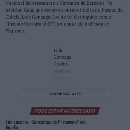
Nacional de Artesanato e Cerâmica de Barcelos. Na
habitual Gala, que decorreu ontem à noite no Parque da
Cidade, Luís Gonzaga Coelho foi distinguido com o
“Prémio Carreira 2023”, pela sua vida dedicada ao
Figurado.
Luís
Gonzaga
Coelho
recebe o
Prémio
das mãos
do
CONTINUAR A LER
Presidente
de Câmara
PODE ESTAR INTERESSADO
(Foto:
CMB)
Tim encerra “Concertos de Primavera” em
Na categoria “Revelação”, Pedro Macedo venceu o
Anadia