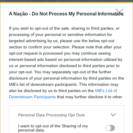
DJ sets e atividades junto ao rio. O evento é uma das
Esse desafio é muito importante”, vincou Mário
etapas do Nortada Ocean Rides, circuito que em 2026
Constantino Lopes.
passa também por Sines, Peniche, Viana do Castelo, Vila
A Nação -
Do Not Process My Personal Information
Nova de Milfontes e Ericeira.
Fazendo um balanço do certame, o autarca caracterizou
CONTINUAR A LER
a Mostra Nacional de Artesanato e Cerâmica de Barcelos
If you wish to opt-out of the sale, sharing to third parties, or
A iniciativa pretende aproximar a prática dos desportos
processing of your personal or sensitive information for
como um momento de festa e alegria, onde as sete
de vento das comunidades costeiras, promovendo o
targeted advertising by us, please use the below opt-out
categorias do artesanato e arte popular de Barcelos se
section to confirm your selection. Please note that after your
território através do mar e das suas condições naturais.
mostram na sua máxima plenitude.
opt-out request is processed you may continue seeing
ATUALIDADE
Nas palavras de Pedro Mota, De todas as etapas do
interest-based ads based on personal information utilized by
Cinco projetos de Cascais finalistas
Nortada Ocean Rides, este evento é o que mais precisa
Visivelmente satisfeito, o Presidente da Câmara
us or personal information disclosed to third parties prior to
da “nortada” como apoio, porque sem vento não há
em iniciativa europeia
aproveitou o momento para “agradecer a todos os que
your opt-out. You may separately opt-out of the further
kitesurf.
tornaram possível este certame durante 40 anos – todas
disclosure of your personal information by third parties on the
as câmaras, executivos, funcionários que durante quatro
IAB’s list of downstream participants. This information may
Publicado
20 horas atrás
on
05/08/2026
A presença da Nortada vai mais uma vez, alem da
Por
Ígor Lopes
also be disclosed by us to third parties on the
IAB’s List of
décadas conseguiram manter viva esta tradição que é a
competição. O que queremos é fazer parte deste
Downstream Participants
that may further disclose it to other
Mostra de Artesanato. É uma honra e um orgulho muito
third parties.
movimento que promove o encontro entre atletas,
grande todos os anos termos esta manifestação de
visitantes e a comunidade local. Que a marca Nortada
vitalidade e nunca é por demais agradecer aos nossos
Personal Data Processing Opt Outs
Vencedores serão anunciados no “Innovation in Politics
esteja presente de uma forma natural e quase obvia,
artesãos, pois são absolutamente extraordinários e
Awards,” a 30 de outubro de 2026, no Centro de
valorizando o património natural e a relação de
I want to opt-out of the Sharing of my
fazem jus à distinção de Barcelos, enquanto Cidade
personal data.
Congressos do Estoril.