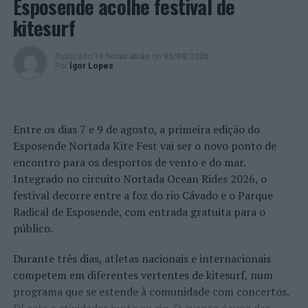
Esposende acolhe festival de
“Expressão máxima, pura e genuína” da identidade e
kitesurf
cultura do concelho
Publicado
19 horas atrás
on
05/08/2026
Na cerimónia de entrega dos galardões, o Presidente da
Por
Ígor Lopes
Câmara Municipal de Barcelos sublinhou a importância
do artesanato barcelense e da criatividade dos seus
protagonistas, considerando que o artesanato de
Entre os dias 7 e 9 de agosto, a primeira edição do
Barcelos é “expressão máxima, pura e genuína” da
Esposende Nortada Kite Fest vai ser o novo ponto de
identidade e cultura do concelho.
encontro para os desportos de vento e do mar.
Integrado no circuito Nortada Ocean Rides 2026, o
Dirigindo-se à juventude, Mário Constantino Lopes
festival decorre entre a foz do rio Cávado e o Parque
referiu que “é importante que os jovens não tenham
Radical de Esposende, com entrada gratuita para o
medo, que saibam ousar, que vão à procura dos seus
público.
sonhos e das suas convicções”, dando o exemplo dos
premiados na categoria Revelação. “Quando vemos o
Durante três dias, atletas nacionais e internacionais
trabalho do Pedro e do Daniel, percebemos que há
competem em diferentes vertentes de kitesurf, num
muitos jovens a acreditar nas suas potencialidades e a
programa que se estende à comunidade com concertos,
esforçarem-se para conseguirem seguir os seus sonhos.