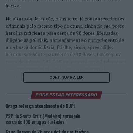
haxixe.
Na altura da detenção, o suspeito, já com antecedentes
criminais pelo mesmo tipo de crime, tinha na sua posse
heroína suficiente para cerca de 90 doses. Efetuadas
diligências policiais, nomeadamente o cumprimento de
uma busca domiciliária, foi-lhe, ainda, apreendido:
heroína suficiente para cerca de 18 doses; haxixe para
cerca de 4 doses; 288,00 € em numerário; e 2 telemóveis
e diverso material utilizado para o doseamento e
distribuição do estupefaciente
CONTINUAR A LER
O detido foi presente no dia de hoje, para 1º
PODE ESTAR INTERESSADO
interrogatório judicial no Tribunal Judicial da Comarca
de Guimarães para aplicação de medida de coação.
Braga reforça atendimento do BUPi
PSP de Santa Cruz (Madeira) apreende
Ontem, pelas 13h45, na cidade de Braga, na Praça Conde
cerca de 100 artigos furtados
Agrolongo, no decorrer de um patrulhamento proactivo
de visibilidade, foi detido, pela PSP, um jovem, com 16
Gaia: Homem de 26 anos detido por tráfico