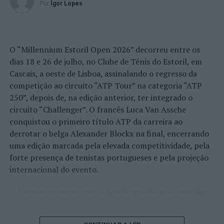
Por
Ígor Lopes
O “Millennium Estoril Open 2026” decorreu entre os
dias 18 e 26 de julho, no Clube de Ténis do Estoril, em
Cascais, a oeste de Lisboa, assinalando o regresso da
competição ao circuito “ATP Tour” na categoria “ATP
250”, depois de, na edição anterior, ter integrado o
circuito “Challenger”. O francês Luca Van Assche
conquistou o primeiro título ATP da carreira ao
derrotar o belga Alexander Blockx na final, encerrando
uma edição marcada pela elevada competitividade, pela
forte presença de tenistas portugueses e pela projeção
internacional do evento.
O torneio arrancou com a fase de qualificação, nos dias
18 e 19 de julho, reunindo dezenas de atletas em busca
de um lugar no quadro principal. A cerimónia de