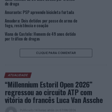
de droga
anos de idade, pelo crime de tráfico de estupefaciente.
Amarante: PSP apreende bicicleta furtada
No momento da abordagem policial, o detido
Amadora: Dois detidos por posse de arma de
encontrava-se na posse de haxixe suficiente para cerca
fogo, resistência e coação
de 27 doses, que lhe foram apreendidas.
Viana do Castelo: Homem de 49 anos detido
Foto: PSP.
por tráfico de drogas
TÓPICOS RELACIONADOS:
BRAGA
CRIMINALIDADE
CLIQUE PARA COMENTAR
DESTAQUE
PSP
VILA NOVA DE FAMALICÃO
PRÓXIMO
Famalicão: Detenção de quinquagenário por condução
sob o efeito do álcool
ATUALIDADE
“Millennium Estoril Open 2026”
NÃO PERCA
Boa prática do Alto Minho candidata ao galardão “The
regressou ao circuito ATP com
People’s Choice Award” na ITB Berlim
vitória do francês Luca Van Assche
Publicado
14 horas atrás
on
07/08/2026