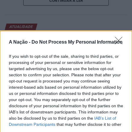
CONTINUAR A LER
abertura contou com a presença do presidente da
Câmara Municipal de Cascais, Nuno Piteira Lopes,
acompanhado pelo executivo municipal, assinalando o
início de uma competição que voltou a colocar o
ATUALIDADE
concelho no centro do calendário internacional do
Castelo Branco: “Bienal
ténis.
A Nação -
Do Not Process My Personal Information
Internacional de Artes e Ofícios”
Apesar das desistências de última hora de jogadores
promete afirmar artesanato,
If you wish to opt-out of the sale, sharing to third parties, or
como Casper Ruud (Noruega), Alejandro Davidovich
património e inovação como
processing of your personal or sensitive information for
Fokina (Espanha) e Matteo Arnaldi (Itália), a prova
targeted advertising by us, please use the below opt-out
“motores de desenvolvimento
apresentou um quadro competitivo de elevado nível,
section to confirm your selection. Please note that after your
liderado pelo russo Andrey Rublev, primeiro cabeça de
económico e cultural” do município
opt-out request is processed you may continue seeing
série, pelo italiano Luciano Darderi, pelo chileno
interest-based ads based on personal information utilized by
português
Alejandro Tabilo e pelo belga Alexander Blockx.
us or personal information disclosed to third parties prior to
Um dos momentos mais aguardados da semana foi
your opt-out. You may separately opt-out of the further
Publicado
20 horas atrás
on
07/08/2026
disclosure of your personal information by third parties on the
também o regresso do suíço Stan Wawrinka ao Estoril,
Por
Ígor Lopes
IAB’s list of downstream participants. This information may
integrado na digressão de despedida do antigo vencedor
also be disclosed by us to third parties on the
IAB’s List of
de três torneios do Grand Slam.
Downstream Participants
that may further disclose it to other
third parties.