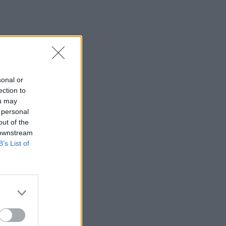
sonal or
ection to
ou may
 personal
out of the
 downstream
B’s List of