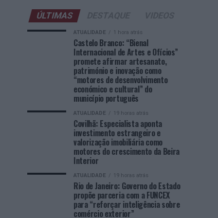
ÚLTIMAS
DESTAQUE
VIDEOS
ATUALIDADE
1 hora atrás
Castelo Branco: “Bienal
Internacional de Artes e Ofícios”
promete afirmar artesanato,
património e inovação como
“motores de desenvolvimento
económico e cultural” do
município português
ATUALIDADE
19 horas atrás
Covilhã: Especialista aponta
investimento estrangeiro e
valorização imobiliária como
motores do crescimento da Beira
Interior
ATUALIDADE
19 horas atrás
Rio de Janeiro: Governo do Estado
propõe parceria com a FUNCEX
para “reforçar inteligência sobre
comércio exterior”