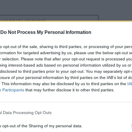
CLIQUE PARA COMENTAR
-
Do Not Process My Personal Information
to opt-out of the sale, sharing to third parties, or processing of your per
formation for targeted advertising by us, please use the below opt-out s
r selection. Please note that after your opt-out request is processed y
eing interest-based ads based on personal information utilized by us or
nal Internacional de
disclosed to third parties prior to your opt-out. You may separately opt-
losure of your personal information by third parties on the IAB’s list of
mete afirmar artesanato,
. This information may also be disclosed by us to third parties on the
IA
Participants
that may further disclose it to other third parties.
ão como “motores de
nómico e cultural” do
l Data Processing Opt Outs
o opt-out of the Sharing of my personal data.