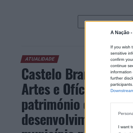
A Nação 
If you wish 
sensitive in
ATUALIDADE
confirm you
continue se
Castelo Branco: “Bie
information 
further disc
Artes e Ofícios” pro
participants
Downstream 
património e inovaç
desenvolvimento eco
Persona
I want t