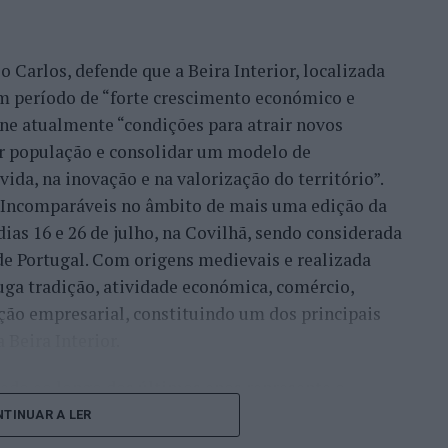
icípio tem vindo a desenvolver desde que passou a
 UNESCO”.
 Carlos, defende que a Beira Interior, localizada
ha de continuidade do desenvolvimento desta
um período de “forte crescimento económico e
nco na ‘Rede das Cidades Criativas’. Temos uma
úne atualmente “condições para atrair novos
cela e, dentro dessa programação, está também o
xar população e consolidar um modelo de
l de Artes e Ofícios’”, referiu esta responsável,
ida, na inovação e na valorização do território”.
ípio já promoveu anteriormente outras iniciativas
a Incomparáveis no âmbito de mais uma edição da
 UNESCO.
dias 16 e 26 de julho, na Covilhã, sendo considerada
e Portugal. Com origens medievais e realizada
amente o ‘Encontro Internacional de Cidades
uga tradição, atividade económica, comércio,
, o ‘Fórum Ibero-Americano das Cidades Criativas’
ção empresarial, constituindo um dos principais
al das atividades que estão muito ligadas às
Beira Interior.
çado ao longo dos últimos anos representa o
um congresso especializado, o objetivo consiste
do iniciou o seu percurso no setor imobiliário. O
TINUAR A LER
 entre cidades, instituições e especialistas”,
to conquistado resulta da proximidade com a