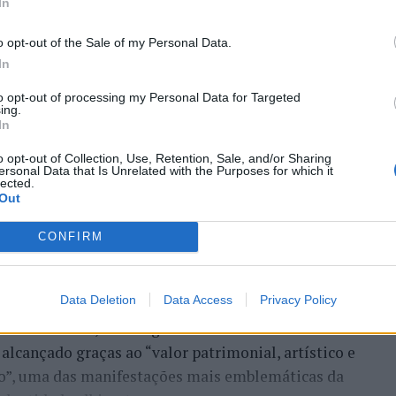
In
o opt-out of the Sale of my Personal Data.
In
to opt-out of processing my Personal Data for Targeted
ing.
In
o opt-out of Collection, Use, Retention, Sale, and/or Sharing
ro de Portugal, acolhe, nos dias 4 e 5 de setembro,
ersonal Data that Is Unrelated with the Purposes for which it
lected.
astelo Branco (CCCCB), a primeira edição da
Out
, iniciativa organizada pela Câmara Municipal de
seus e Cultura, e integrada na programação do
CONFIRM
erá entre 3 e 6 de setembro.
Data Deletion
Data Access
Privacy Policy
e Castelo Branco na “Rede de Cidades Criativas da
ubro de 2023, na categoria “Artesanato e Artes
alcançado graças ao “valor patrimonial, artístico e
co”, uma das manifestações mais emblemáticas da