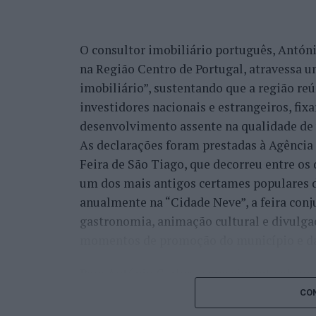
evolução natural da estratégia que o mun
integrar a “Rede de Cidades Criativas da
O consultor imobiliário português, António
“A ‘Bienal de Artes e Ofícios’ vem na lin
na Região Centro de Portugal, atravessa 
participação do município de Castelo Bra
imobiliário”, sustentando que a região re
programação que está alocada a esta chan
investidores nacionais e estrangeiros, fi
desenvolvimento desta ‘Bienal Internaciona
desenvolvimento assente na qualidade de v
que aproveitou para recordar que o munic
As declarações foram prestadas à Agênci
internacionais associadas à distinção da
Feira de São Tiago, que decorreu entre os 
um dos mais antigos certames populares d
“Já se fizeram outras atividades, nomead
anualmente na “Cidade Neve”, a feira conj
Criativas e Desenvolvimento Sustentável’
gastronomia, animação cultural e divulga
e, agora, este foi o desenvolvimento natur
momentos de promoção do município e da 
cidades criativas”, sustentou.
Para António Carlos, o crescimento alcan
Na sua perspetiva, mais do que organizar 
cumprimento dos objetivos que traçou quan
CON
em “criar um espaço permanente de diálogo
empresário considera que o reconhecimen