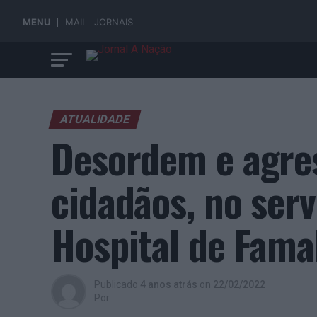
MENU
MAIL
JORNAIS
ATUALIDADE
Desordem e agres
cidadãos, no serv
Hospital de Fama
Publicado
4 anos atrás
on
22/02/2022
Por