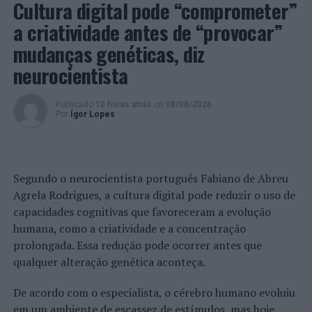
Cultura digital pode “comprometer”
criativa para adultos, dança
blues
e bailes mandados,
a criatividade antes de “provocar”
entre outras. Do lado A está, ainda, a estreia da nova
mudanças genéticas, diz
criação Pédexumbo, este ano com Luís Fernandes e
Clara Marchena, da
Madrasta Dance
, que vão estar em
neurocientista
residência no Espaço Celeiros, nos dez dias que
antecedem o festival.
Publicado
10 horas atrás
on
08/08/2026
Por
Ígor Lopes
Já no “Lado B”, a programação inclui concertos, onde se
destaca mais uma edição de “Musicálogos” uma iniciativa
da Capote Música que desta vez convida Duarte e Mema,
Segundo o neurocientista português Fabiano de Abreu
conversas, teatro e performance, onde se pode ver
Agrela Rodrigues, a cultura digital pode reduzir o uso de
“Diálogos com um Calendário”, de Veronika Boutinova,
capacidades cognitivas que favoreceram a evolução
por aBruxa Teatro, oficina de canto com os ucranianos
humana, como a criatividade e a concentração
Lita Folk Band ou uma visita e prova da Magnífica, uma
prolongada. Essa redução pode ocorrer antes que
cerveja artesanal alentejana, entre muitas outras coisas.
qualquer alteração genética aconteça.
O “Desdobra-te” também é dedicado às famílias com
De acordo com o especialista, o cérebro humano evoluiu
diversas atividades para crianças, como “Conchas”, um
em um ambiente de escassez de estímulos, mas hoje
espetáculo de música e marionetas para bebés (da