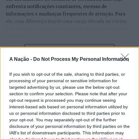
enfrenta notificações constantes, excesso de
d’Orfeu), Oficina de
Yoga
para famílias, bailes,
informações e mudanças frequentes de atenção. Para
experiências musicais e até uma oficina de cerâmica para
ele, essa diferença impõe uma carga elevada ao córtex
pôr as mãos no barro com o projeto Terra Quente.
pré-frontal, responsável pelo planejamento e controle
Os passes para o festival já estão disponíveis na
executivo.
bilheteira
online
e está a decorrer uma fase de desconto
O pesquisador afirma que plataformas digitais também
para a compra do passe geral, até dia 31 de outubro.
CONTINUAR A LER
estimulam continuamente o sistema de recompensa do
A Nação -
Do Not Process My Personal Information
Foto: DR.
cérebro, favorecendo a fadiga mental, a dificuldade de
manter a atenção e a procrastinação. Na sua visão,
If you wish to opt-out of the sale, sharing to third parties, or
ATUALIDADE
tarefas inacabadas permanecem ativas na memória e
TÓPICOS RELACIONADOS:
DESDOBRA-TE
DESTAQUE
processing of your personal or sensitive information for
“Millennium Estoril Open 2026”
ÉVORA
FESTIVAL
aumentam a sensação de sobrecarga, enquanto o stress
targeted advertising by us, please use the below opt-out
prolongado pode elevar os níveis de cortisol e
section to confirm your selection. Please note that after your
regressou ao circuito ATP com
PRÓXIMO
opt-out request is processed you may continue seeing
prejudicar o desempenho cognitivo.
Atelier de Halloween nos “Dominguinhos” de 30 de
vitória do francês Luca Van Assche
interest-based ads based on personal information utilized by
outubro, no MAR Shopping Matosinhos
us or personal information disclosed to third parties prior to
Fabiano de Abreu Agrela Rodrigues ressalta que não há
your opt-out. You may separately opt-out of the further
NÃO PERCA
Publicado
1 dia atrás
on
07/08/2026
evidências de que o ambiente digital provoque mudanças
Entrega de prémios 6ª Edição Concurso Sardinhas
Por
Ígor Lopes
disclosure of your personal information by third parties on the
genéticas na espécie humana. A adaptação observada,
PSP/EGEAC 2021/2022 – 3ª Edição Concurso Diz-me Tu
IAB’s list of downstream participants. This information may
afirma, ocorre por meio da neuroplasticidade, processo