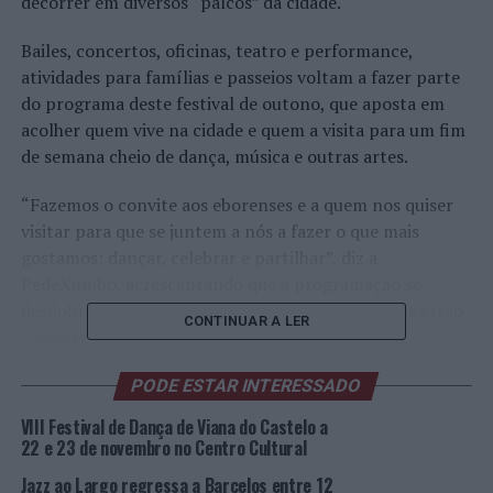
decorrer em diversos “palcos” da cidade.
Bailes, concertos, oficinas, teatro e performance,
atividades para famílias e passeios voltam a fazer parte
do programa deste festival de outono, que aposta em
acolher quem vive na cidade e quem a visita para um fim
de semana cheio de dança, música e outras artes.
“Fazemos o convite aos eborenses e a quem nos quiser
visitar para que se juntem a nós a fazer o que mais
gostamos: dançar, celebrar e partilhar”, diz a
PédeXumbo, acrescentando que a programação se
desdobra por 11 espaços da cidade, entre os quais estão
CONTINUAR A LER
o Monte Alentejano, o Pátio do Inatel, o Círculo
Eborense, os antigos Celeiros da EPAC, a Livraria Fonte
PODE ESTAR INTERESSADO
de Letras e a Sociedade Harmonia Eborense.
VIII Festival de Dança de Viana do Castelo a
O programa, dividido em “Lado A” e “Lado B”, convida a
22 e 23 de novembro no Centro Cultural
múltiplas desdobragens pelas diversas atividades e apela
Jazz ao Largo regressa a Barcelos entre 12
à participação de dois grupos distintos. Segundo a