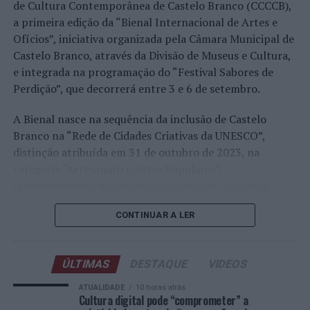
realizado em território nacional. Nuno Borges, Jaime
de Cultura Contemporânea de Castelo Branco (CCCCB),
Faria, Henrique Rocha, Frederico Ferreira Silva, Tiago
a primeira edição da “Bienal Internacional de Artes e
Pereira e Tiago Torres integraram o quadro principal,
Ofícios”, iniciativa organizada pela Câmara Municipal de
beneficiando, de igual modo, da reorganização dos wild
Castelo Branco, através da Divisão de Museus e Cultura,
cards após as entradas diretas de alguns jogadores.
e integrada na programação do “Festival Sabores de
Perdição”, que decorrerá entre 3 e 6 de setembro.
Entre os portugueses, Tiago Torres e Jaime Faria
protagonizaram as melhores campanhas da edição,
A Bienal nasce na sequência da inclusão de Castelo
ambos alcançando os quartos de final. Torres assinou
Branco na “Rede de Cidades Criativas da UNESCO”,
um dos resultados mais marcantes do torneio ao
distinção atribuída em 31 de outubro de 2023, na
eliminar o chileno Alejandro Tabilo, terceiro cabeça de
categoria “Artesanato e Artes Populares”,
série e um dos principais favoritos à conquista do título,
reconhecimento internacional alcançado graças ao
antes de ser afastado pelo francês Hugo Gaston nos
“valor patrimonial, artístico e identitário” do “Bordado
quartos de final.
CONTINUAR A LER
de Castelo Branco”, uma das manifestações mais
emblemáticas da cultura portuguesa e elemento central
Já Jaime Faria venceu o peruano Gonzalo Bueno e o
da identidade albicastrense.
neerlandês Botic van de Zandschulp, alcançando
ÚLTIMAS
DESTAQUE
VIDEOS
também os quartos de final, onde acabou eliminado pelo
Ao longo de dois dias, especialistas nacionais e
ATUALIDADE
10 horas atrás
italiano Luciano Darderi, num encontro decidido em três
internacionais, investigadores, artesãos, representantes
Cultura digital pode “comprometer” a