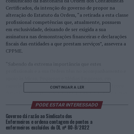
comunicado da Bastonária da Ordem dos Contabilistas
Certificados, da intenção do governo de propor na
alteração do Estatuto da Ordem, “a retirada a esta classe
profissional competências que, atualmente, possuem
em exclusividade, deixando de ser exigida a sua
assinatura nas demonstrações financeiras e declarações
fiscais das entidades a que prestam serviços”, assevera a
CPPME.
“Sabendo da extrema importância que estes
profissionais e a sua Ordem têm no acompanhamento e
apoio às Micro, Pequenas e Médias Empresas, em
especial nos momentos mais críticos, como aconteceu
CONTINUAR A LER
durante todo o período da crise pandémica, assim como
na salvaguarda da fiabilidade dos documentos que
PODE ESTAR INTERESSADO
produzem, a CPPME vê com enorme preocupação o que
agora está a ser previsto pelo governo”, acusa.
Governo dá razão ao Sindicato dos
Enfermeiros e ordena contagem de pontos a
enfermeiros excluídos do DL nº 80-B/2022
A CPPME vem, desta forma, “solidarizar-se com os