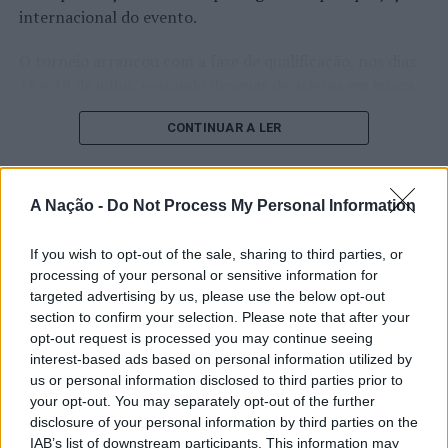
internacional do evento.
O torneio arrancou com a fase de qualificação, nos dias
18 e 19 de julho, reunindo dezenas de atletas em busca
de um lugar no quadro principal. A cerimónia de
CONTINUAR A LER
abertura contou com a presença do presidente da
Câmara Municipal de Cascais, Nuno Piteira Lopes,
acompanhado pelo executivo municipal, assinalando o
início de uma competição que voltou a colocar o
A Nação -
Do Not Process My Personal Information
ATUALIDADE
concelho no centro do calendário internacional do
Castelo Branco: “Bienal
ténis.
If you wish to opt-out of the sale, sharing to third parties, or
Internacional de Artes e Ofícios”
processing of your personal or sensitive information for
Apesar das desistências de última hora de jogadores
targeted advertising by us, please use the below opt-out
promete afirmar artesanato,
section to confirm your selection. Please note that after your
como Casper Ruud (Noruega), Alejandro Davidovich
património e inovação como
opt-out request is processed you may continue seeing
Fokina (Espanha) e Matteo Arnaldi (Itália), a prova
interest-based ads based on personal information utilized by
“motores de desenvolvimento
apresentou um quadro competitivo de elevado nível,
us or personal information disclosed to third parties prior to
liderado pelo russo Andrey Rublev, primeiro cabeça de
económico e cultural” do município
your opt-out. You may separately opt-out of the further
série, pelo italiano Luciano Darderi, pelo chileno
disclosure of your personal information by third parties on the
português
Alejandro Tabilo e pelo belga Alexander Blockx.
IAB’s list of downstream participants. This information may