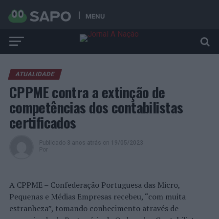
MENU
ATUALIDADE
CPPME contra a extinção de
competências dos contabilistas
certificados
Publicado
3 anos atrás
on
19/05/2023
Por
A CPPME – Confederação Portuguesa das Micro,
Pequenas e Médias Empresas recebeu, “com muita
estranheza”, tomando conhecimento através de