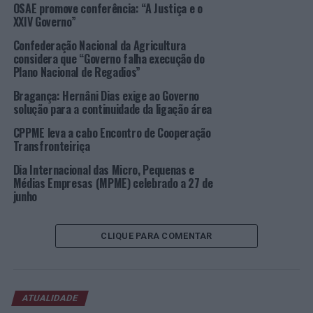
Contabilistas Certificados e a sua Ordem, envidando
OSAE promove conferência: “A Justiça e o
todos os esforços para dissuadir o governo de levar a
XXIV Governo”
cabo a anunciada intenção, na salvaguarda dos
Confederação Nacional da Agricultura
profissionais atingidos e na defesa do interesse público e
considera que “Governo falha execução do
do desenvolvimento da economia”.
Plano Nacional de Regadios”
Bragança: Hernâni Dias exige ao Governo
Foto: DR.
solução para a continuidade da ligação área
CPPME leva a cabo Encontro de Cooperação
TÓPICOS RELACIONADOS:
CPPME
DESTAQUE
GOVERNO
Transfronteiriça
ORDEM DOS CONTABILISTAS CERTIFICADOS
Dia Internacional das Micro, Pequenas e
PRÓXIMO
Médias Empresas (MPME) celebrado a 27 de
Viana do Castelo: Assembleia Municipal aprova
junho
declaração de interesse público municipal de obras
financiadas pelo PRR
CLIQUE PARA COMENTAR
NÃO PERCA
Moscavide: PSP detém, em flagrante, suspeito a agredir
esposa
ATUALIDADE