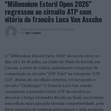
“Millennium Estoril Open 2026”
regressou ao circuito ATP com
vitória do francês Luca Van Assche
Publicado
6 horas atrás
on
07/08/2026
Por
Ígor Lopes
O “Millennium Estoril Open 2026” decorreu entre os
dias 18 e 26 de julho, no Clube de Ténis do Estoril, em
Cascais, a oeste de Lisboa, assinalando o regresso da
competição ao circuito “ATP Tour” na categoria “ATP
250”, depois de, na edição anterior, ter integrado o
circuito “Challenger”. O francês Luca Van Assche
conquistou o primeiro título ATP da carreira ao
derrotar o belga Alexander Blockx na final, encerrando
uma edição marcada pela elevada competitividade, pela
forte presença de tenistas portugueses e pela projeção