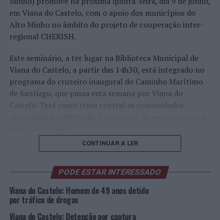
Minho) promove na próxima quinta-feira, dia 9 de junho,
em Viana do Castelo, com o apoio dos municípios do
Alto Minho no âmbito do projeto de cooperação inter-
regional CHERISH.
Este seminário, a ter lugar na Biblioteca Municipal de
Viana do Castelo, a partir das 14h30, está integrado no
programa do cruzeiro inaugural do Caminho Marítimo
de Santiago, que passa esta semana por Viana do
Castelo. Terá como tema central as comunidades
piscatórias e, sobretudo, o potencial do recurso natural
associado ao mar.
CONTINUAR A LER
A sessão de abertura será presidida por José Maria
Costa, secretário de Estado do Mar, e Luís Nobre,
PODE ESTAR INTERESSADO
presidente da Câmara Municipal de Viana do Castelo.
Conta, ainda, com um conjunto de oradores convidados,
Viana do Castelo: Homem de 49 anos detido
entre especialistas, investigadores e atores da chamada
por tráfico de drogas
“economia azul”, como Isabel Estrada Carvalhais,
Viana do Castelo: Detenção por captura