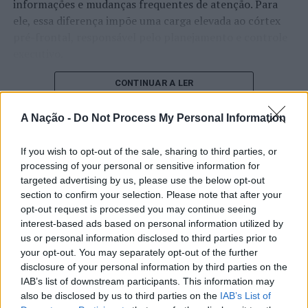
informações e mudanças frequentes de atenção. Para
Aveiro Tech City Challenges com os seis finalistas já
apurados
ele, essa diferença impõe uma carga elevada ao córtex
pré-frontal, responsável pelo planejamento e controle
NÃO PERCA
executivo.
Sintra: Noites do Museu estão de regresso ao MASMO
O pesquisador afirma que plataformas digitais também
CONTINUAR A LER
estimulam continuamente o sistema de recompensa do
cérebro, favorecendo a fadiga mental, a dificuldade de
A Nação -
Do Not Process My Personal Information
manter a atenção e a procrastinação. Na sua visão,
ATUALIDADE
tarefas inacabadas permanecem ativas na memória e
If you wish to opt-out of the sale, sharing to third parties, or
“Millennium Estoril Open 2026”
aumentam a sensação de sobrecarga, enquanto o stress
processing of your personal or sensitive information for
targeted advertising by us, please use the below opt-out
prolongado pode elevar os níveis de cortisol e
regressou ao circuito ATP com
section to confirm your selection. Please note that after your
prejudicar o desempenho cognitivo.
vitória do francês Luca Van Assche
opt-out request is processed you may continue seeing
interest-based ads based on personal information utilized by
Fabiano de Abreu Agrela Rodrigues ressalta que não há
us or personal information disclosed to third parties prior to
Publicado
3 dias atrás
on
07/08/2026
evidências de que o ambiente digital provoque mudanças
Por
Ígor Lopes
your opt-out. You may separately opt-out of the further
genéticas na espécie humana. A adaptação observada,
disclosure of your personal information by third parties on the
afirma, ocorre por meio da neuroplasticidade, processo
IAB’s list of downstream participants. This information may
pelo qual os circuitos neurais se reorganizam em
also be disclosed by us to third parties on the
IAB’s List of