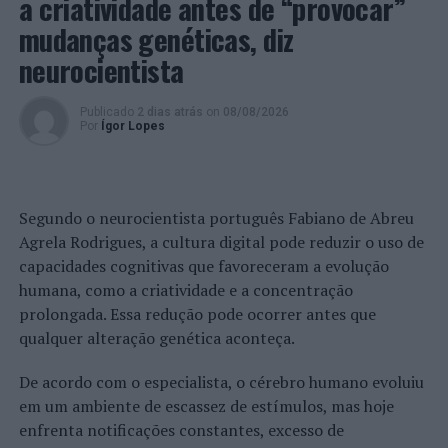
a criatividade antes de “provocar”
realizada antecipadamente através do formulário
disponível no
site
da CIM Alto Minho em
www.cim-
mudanças genéticas, diz
altominho.pt
.
neurocientista
O projeto CHERISH (
Creating opportunities for regional
Publicado
2 dias atrás
on
08/08/2026
growth through promoting Cultural HERitage of fiSHing
Por
Ígor Lopes
communities in Europe
), cofinanciado pelo programa
INTERREG Europe
, tem como objetivo principal a
melhoria de políticas públicas de desenvolvimento
regional relacionadas com a proteção e promoção do
Segundo o neurocientista português Fabiano de Abreu
património cultural nas comunidades piscatórias, a fim
Agrela Rodrigues, a cultura digital pode reduzir o uso de
de aumentar a atratividade dessas regiões para as
capacidades cognitivas que favoreceram a evolução
empresas, cidadãos e turistas.
humana, como a criatividade e a concentração
prolongada. Essa redução pode ocorrer antes que
Imagem: CIM-AM.
qualquer alteração genética aconteça.
De acordo com o especialista, o cérebro humano evoluiu
TÓPICOS RELACIONADOS:
CIM ALTO MINHO
DESTAQUE
PESCA
SEMINÁRIO
VIANA DO CASTELO
em um ambiente de escassez de estímulos, mas hoje
enfrenta notificações constantes, excesso de
PRÓXIMO