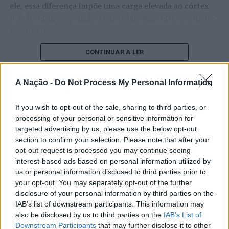
ele, essa diferença impõe uma carga elevada ao córtex
pré-frontal, responsável pelo planejamento e controle
executivo.
O pesquisador afirma que plataformas digitais também
CONTINUAR A LER
estimulam continuamente o sistema de recompensa do
cérebro, favorecendo a fadiga mental, a dificuldade de
A Nação -
Do Not Process My Personal Information
manter a atenção e a procrastinação. Na sua visão,
ATUALIDADE
tarefas inacabadas permanecem ativas na memória e
If you wish to opt-out of the sale, sharing to third parties, or
“Millennium Estoril Open 2026”
aumentam a sensação de sobrecarga, enquanto o stress
processing of your personal or sensitive information for
prolongado pode elevar os níveis de cortisol e
regressou ao circuito ATP com
targeted advertising by us, please use the below opt-out
prejudicar o desempenho cognitivo.
section to confirm your selection. Please note that after your
vitória do francês Luca Van Assche
opt-out request is processed you may continue seeing
Fabiano de Abreu Agrela Rodrigues ressalta que não há
interest-based ads based on personal information utilized by
Publicado
2 dias atrás
on
07/08/2026
evidências de que o ambiente digital provoque mudanças
us or personal information disclosed to third parties prior to
Por
Ígor Lopes
your opt-out. You may separately opt-out of the further
genéticas na espécie humana. A adaptação observada,
disclosure of your personal information by third parties on the
afirma, ocorre por meio da neuroplasticidade, processo
IAB’s list of downstream participants. This information may
pelo qual os circuitos neurais se reorganizam em
also be disclosed by us to third parties on the
IAB’s List of
resposta às experiências.
O “Millennium Estoril Open 2026” decorreu entre os
Downstream Participants
that may further disclose it to other