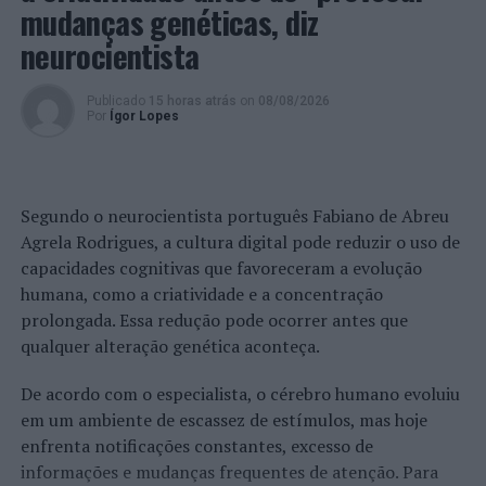
mudanças genéticas, diz
LISBOA
PSP
neurocientista
PRÓXIMO
Sintra recebe exposição de cidades e lugares de Camilo
Castelo Branco
Publicado
15 horas atrás
on
08/08/2026
Por
Ígor Lopes
NÃO PERCA
ARAC congratula-se com a nomeação de Rita Marques
para Secretária de Estado do Turismo, Comércio e
Serviços
Segundo o neurocientista português Fabiano de Abreu
Agrela Rodrigues, a cultura digital pode reduzir o uso de
capacidades cognitivas que favoreceram a evolução
humana, como a criatividade e a concentração
prolongada. Essa redução pode ocorrer antes que
qualquer alteração genética aconteça.
De acordo com o especialista, o cérebro humano evoluiu
em um ambiente de escassez de estímulos, mas hoje
enfrenta notificações constantes, excesso de
informações e mudanças frequentes de atenção. Para