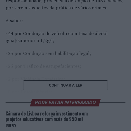
responsabilidade, procedeu à detenção de 146 cidadãos,
por serem suspeitos da prática de vários crimes.
A saber:
· 44 por Condução de veículo com taxa de álcool
igual/superior a 1,2g/l;
· 23 por Condução sem habilitação legal;
· 25 por Tráfico de estupefacientes;
· 2 por Violência Doméstica;
CONTINUAR A LER
· 8 por Desobediência;
PODE ESTAR INTERESSADO
· 3 por Resistência e coação sob funcionário;
Câmara de Lisboa reforça investimento em
· 2 por Detenção ou tráfico de armas proibidas;
projetos educativos com mais de 950 mil
euros
· 4 por Crimes contra a propriedade;