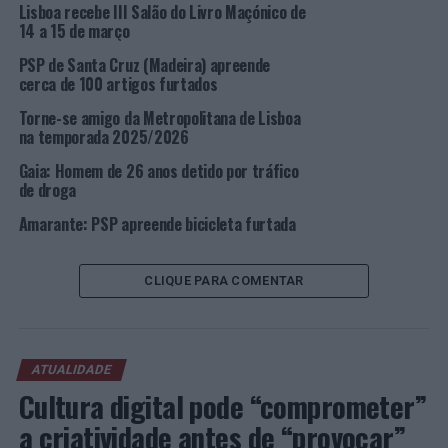
Lisboa recebe III Salão do Livro Maçónico de
14 a 15 de março
· 9 por Outros;
PSP de Santa Cruz (Madeira) apreende
cerca de 100 artigos furtados
· 16 por Mandados.
Torne-se amigo da Metropolitana de Lisboa
No âmbito da sua atividade operacional, o Comando
na temporada 2025/2026
Metropolitano de Lisboa da PSP retirou das ruas da sua
Gaia: Homem de 26 anos detido por tráfico
área, cerca de 34.961,180 doses individuais de haxixe,
de droga
30,9 doses individuais de heroína, 162,15 doses de
Amarante: PSP apreende bicicleta furtada
cocaína. Foram, ainda, apreendidas uma arma de fogo e
cinco armas brancas.
CLIQUE PARA COMENTAR
Grande parte das intervenções policiais e das detenções
referidas surgiram a partir da ação diária e preventiva
levada a cabo pelos Polícias.
ATUALIDADE
Foto: DR.
Cultura digital pode “comprometer”
a criatividade antes de “provocar”
TÓPICOS RELACIONADOS:
CRIMINALIDADE
DESTAQUE