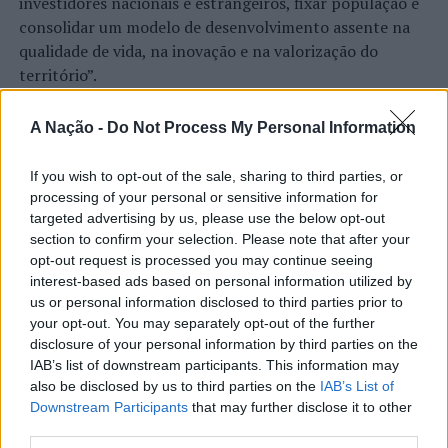
investidores nacionais e estrangeiros, fixar população e
TÓPICOS RELACIONADOS:
CASCAIS
CRIMINALIDADE
consolidar um modelo de desenvolvimento assente na
DESTAQUE
LISBOA
OEIRAS
PSP
VERÃO
qualidade de vida, na inovação e na valorização do
território”.
PRÓXIMO
Distrito de Lisboa: PSP faz 27 detenções nas últimas 24
As declarações foram prestadas à Agência
horas
Incomparáveis no âmbito de mais uma edição da Feira de
A Nação -
Do Not Process My Personal Information
São Tiago, que decorreu entre os dias 16 e 26 de julho,
NÃO PERCA
Madeira: PSP regista 61 acidentes de viação entre 29 de
na Covilhã, sendo considerada um dos mais antigos
If you wish to opt-out of the sale, sharing to third parties, or
julho e 04 de agosto
certames populares de Portugal. Com origens medievais
processing of your personal or sensitive information for
e realizada anualmente na “Cidade Neve”, a feira conjuga
targeted advertising by us, please use the below opt-out
CONTINUAR A LER
section to confirm your selection. Please note that after your
tradição, atividade económica, comércio, gastronomia,
opt-out request is processed you may continue seeing
animação cultural e divulgação empresarial,
interest-based ads based on personal information utilized by
constituindo um dos principais momentos de promoção
us or personal information disclosed to third parties prior to
do município e da Beira Interior.
ATUALIDADE
your opt-out. You may separately opt-out of the further
disclosure of your personal information by third parties on the
Rio de Janeiro: Governo do Estado
Para António Carlos, o crescimento alcançado ao longo
IAB’s list of downstream participants. This information may
propõe parceria com a FUNCEX para
dos últimos anos representa o cumprimento dos
also be disclosed by us to third parties on the
IAB’s List of
objetivos que traçou quando iniciou o seu percurso no
Downstream Participants
that may further disclose it to other
“reforçar inteligência sobre
setor imobiliário. O empresário considera que o
third parties.