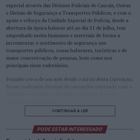
especial através das Divisões Policiais de Cascais, Oeiras
e Divisão de Segurança a Transportes Públicos, e com o
apoio e reforço da Unidade Especial de Polícia, desde a
abertura da época balnear até ao dia 31 de julho, tem
empenhado meios humanos e materiais de forma a
incrementar o sentimento de segurança nos
transportes públicos, zonas balneares, turísticas e de
maior concentração de pessoas, bem como nos
principais eixos rodoviários.
Passado cerca de um mês desde o início desta Operação,
foram realizadas dezenas de operações contando com o
empenho e dedicação de várias centenas de meios
humanos e logísticos.
CONTINUAR A LER
Através das várias fiscalizações, foi possível à PSP deter
23 cidadãos suspeitos da prática dos seguintes crimes:
PODE ESTAR INTERESSADO
16 por Tráfico de estupefaciente; 3 por Mandados de
detenção; 2 por Agressões Agente Autoridade; 1 por