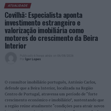
3. Controlar, detetar, localizar, prevenir a introdução,
ATUALIDADE
assegurar a remoção ou verificar a regularidade da
Covilhã: Especialista aponta
situação de armas, seus componentes ou munições,
investimento estrangeiro e
reduzindo o risco de prática de infrações que a estas se
valorização imobiliária como
encontrem habitualmente associadas;
motores do crescimento da Beira
4. Detetar, identificar e deter eventuais autores de ações
Interior
criminosas de tráfico de droga, roubos, furtos e outros
crimes, em particular relacionados com armas de fogo;
Publicado
6 horas atrás
on
06/08/2026
Por
Ígor Lopes
5. Detetar, identificar e/ou deter indivíduos suspeitos
que se encontrem na posse ilegal de armas ou na posse
de armas ilegais.
O consultor imobiliário português, António Carlos,
A Operação Verão Seguro decorre entre os dias 16 de
defende que a Beira Interior, localizada na Região
junho e 5 de setembro.
Centro de Portugal, atravessa um período de “forte
crescimento económico e imobiliário”, sustentando que
Foto: DR.
a região reúne atualmente “condições para atrair novos