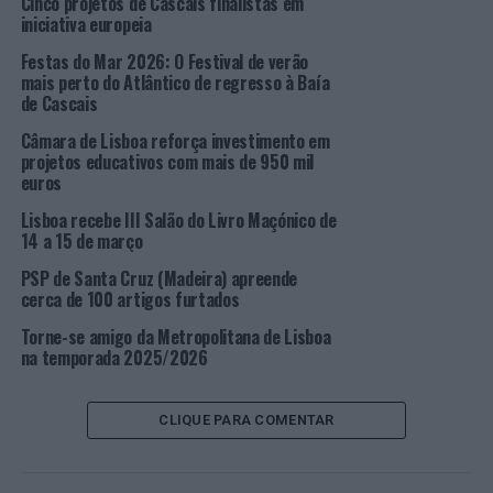
Cinco projetos de Cascais finalistas em
Imigração ilegal; e 1 por Posse arma proibida.
iniciativa europeia
Festas do Mar 2026: O Festival de verão
Foram, ainda, fiscalizados e identificados 791 cidadãos,
mais perto do Atlântico de regresso à Baía
44 estabelecimentos comerciais e elaborados 45 autos
de Cascais
de contraordenação.
Câmara de Lisboa reforça investimento em
projetos educativos com mais de 950 mil
Durante a operação foram, também, apreendidas: 2
euros
armas brancas 417,56 doses individuais de haxixe; 73
Lisboa recebe III Salão do Livro Maçónico de
doses individuais de cocaína; e 247,5 doses individuais de
14 a 15 de março
ecstasy.
PSP de Santa Cruz (Madeira) apreende
Com estas operações, a PSP pretende:
cerca de 100 artigos furtados
Torne-se amigo da Metropolitana de Lisboa
1. Promover a segurança e tranquilidade públicas junto
na temporada 2025/2026
da população residente e flutuante nos locais referidos,
bem como nas suas zonas envolventes;
CLIQUE PARA COMENTAR
2. Detetar e identificar indivíduos, que praticam ilícitos
criminais;