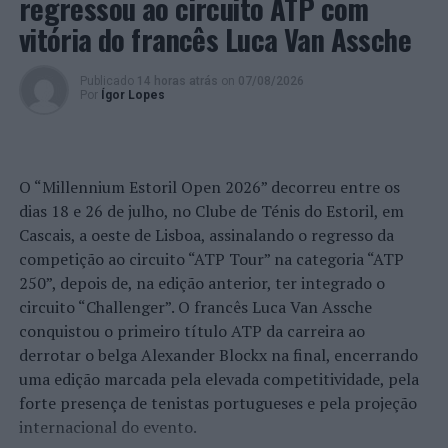
regressou ao circuito ATP com
vitória do francês Luca Van Assche
Publicado
14 horas atrás
on
07/08/2026
Por
Ígor Lopes
O “Millennium Estoril Open 2026” decorreu entre os
dias 18 e 26 de julho, no Clube de Ténis do Estoril, em
Cascais, a oeste de Lisboa, assinalando o regresso da
competição ao circuito “ATP Tour” na categoria “ATP
250”, depois de, na edição anterior, ter integrado o
circuito “Challenger”. O francês Luca Van Assche
conquistou o primeiro título ATP da carreira ao
derrotar o belga Alexander Blockx na final, encerrando
uma edição marcada pela elevada competitividade, pela
forte presença de tenistas portugueses e pela projeção
internacional do evento.