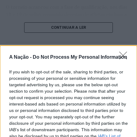
O torneio arrancou com a fase de qualificação, nos dias
18 e 19 de julho, reunindo dezenas de atletas em busca
de um lugar no quadro principal. A cerimónia de
CONTINUAR A LER
abertura contou com a presença do presidente da
Câmara Municipal de Cascais, Nuno Piteira Lopes,
acompanhado pelo executivo municipal, assinalando o
início de uma competição que voltou a colocar o
ATUALIDADE
A Nação -
Do Not Process My Personal Information
concelho no centro do calendário internacional do
Castelo Branco: “Bienal
ténis.
Internacional de Artes e Ofícios”
If you wish to opt-out of the sale, sharing to third parties, or
Apesar das desistências de última hora de jogadores
processing of your personal or sensitive information for
promete afirmar artesanato,
targeted advertising by us, please use the below opt-out
como Casper Ruud (Noruega), Alejandro Davidovich
património e inovação como
section to confirm your selection. Please note that after your
Fokina (Espanha) e Matteo Arnaldi (Itália), a prova
opt-out request is processed you may continue seeing
“motores de desenvolvimento
apresentou um quadro competitivo de elevado nível,
interest-based ads based on personal information utilized by
liderado pelo russo Andrey Rublev, primeiro cabeça de
económico e cultural” do município
us or personal information disclosed to third parties prior to
série, pelo italiano Luciano Darderi, pelo chileno
your opt-out. You may separately opt-out of the further
português
Alejandro Tabilo e pelo belga Alexander Blockx.
disclosure of your personal information by third parties on the
Um dos momentos mais aguardados da semana foi
IAB’s list of downstream participants. This information may
Publicado
20 horas atrás
on
07/08/2026
also be disclosed by us to third parties on the
IAB’s List of