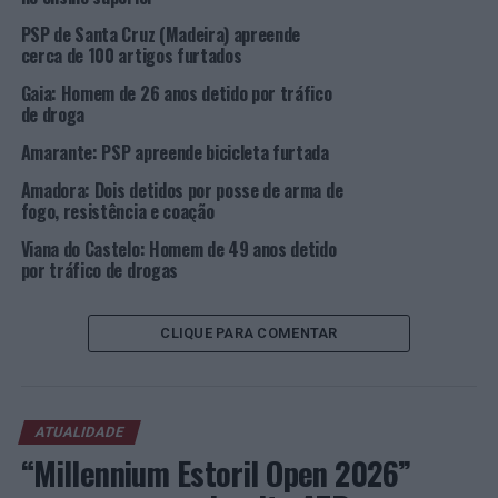
NÃO PERCA
Vila Franca de Xira acolhe a chegada da 2ª Etapa da 84ª
PSP de Santa Cruz (Madeira) apreende
Edição da Volta a Portugal em Bicicleta
cerca de 100 artigos furtados
Gaia: Homem de 26 anos detido por tráfico
de droga
Amarante: PSP apreende bicicleta furtada
Amadora: Dois detidos por posse de arma de
fogo, resistência e coação
Viana do Castelo: Homem de 49 anos detido
por tráfico de drogas
CLIQUE PARA COMENTAR
ATUALIDADE
“Millennium Estoril Open 2026”