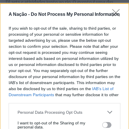
União Europeia no mundo
DJ sets e atividades junto ao rio. O evento é uma das
etapas do Nortada Ocean Rides, circuito que em 2026
NÃO PERCA
Lisboa: Detido por posse de arma proibida
A Nação -
Do Not Process My Personal Information
passa também por Sines, Peniche, Viana do Castelo, Vila
Nova de Milfontes e Ericeira.
CONTINUAR A LER
If you wish to opt-out of the sale, sharing to third parties, or
A iniciativa pretende aproximar a prática dos desportos
processing of your personal or sensitive information for
targeted advertising by us, please use the below opt-out
de vento das comunidades costeiras, promovendo o
section to confirm your selection. Please note that after your
território através do mar e das suas condições naturais.
opt-out request is processed you may continue seeing
ATUALIDADE
Nas palavras de Pedro Mota, De todas as etapas do
interest-based ads based on personal information utilized by
Cinco projetos de Cascais finalistas
Nortada Ocean Rides, este evento é o que mais precisa
us or personal information disclosed to third parties prior to
da “nortada” como apoio, porque sem vento não há
em iniciativa europeia
your opt-out. You may separately opt-out of the further
kitesurf.
disclosure of your personal information by third parties on the
IAB’s list of downstream participants. This information may
Publicado
1 dia atrás
on
05/08/2026
A presença da Nortada vai mais uma vez, alem da
also be disclosed by us to third parties on the
IAB’s List of
Por
Ígor Lopes
Downstream Participants
that may further disclose it to other
competição. O que queremos é fazer parte deste
third parties.
movimento que promove o encontro entre atletas,
visitantes e a comunidade local. Que a marca Nortada
Personal Data Processing Opt Outs
Vencedores serão anunciados no “Innovation in Politics
esteja presente de uma forma natural e quase obvia,
Awards,” a 30 de outubro de 2026, no Centro de
valorizando o património natural e a relação de
I want to opt-out of the Sharing of my
personal data.