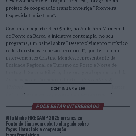
desenvolvimento e atração turística”, integrado no
projeto de cooperação transfronteiriça “Fronteira
Esquecida Limia-Lima”.
Com início a partir das 09h00, no Auditório Municipal
de Ponte da Barca, a iniciativa contempla, no seu
programa, um painel sobre “Desenvolvimento turístico,
redes turísticas e coesão territorial”, que terá como
intervenientes Cristina Mendes, representante da
Entidade Regional de Turismo do Porto e Norte de
Portugal; Susana Ribeiro, diretora geral operacional da
Associação de Turismo do Porto –
Convention &
Visitors Bureau
; Cesáreo Pardal, presidente do Cluster
CONTINUAR A LER
de Turismo da Galiza; e António José Correia,
coordenador da Rede de Estações Náuticas de Portugal.
PODE ESTAR INTERESSADO
Haverá, também, uma mesa redonda com operadores
Alto Minho FIRECAMP 2025 arranca em
turísticos que desenvolvem atividades no Alto Minho,
Ponte de Lima com debate alargado sobre
fogos florestais e cooperação
em particular no rio Lima, para partilha de experiências
transfronteiriça