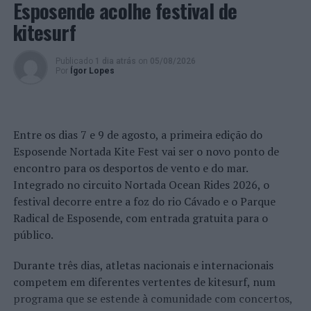
Esposende acolhe festival de
Natural, a Confederação Hidrográfica
Miño-Sil
e os
kitesurf
municípios de Arcos de Valdevez, Ponte da Barca, Ponte
de Lima e Viana do Castelo. Tem como principal objetivo
Publicado
1 dia atrás
on
05/08/2026
proteger e valorizar o património cultural e natural,
Por
Ígor Lopes
como suporte de base económica da região
transfronteiriça, através da dinamização de atividades
que promovam o espaço do rio Limia-Lima como um
geo-destino turístico de qualidade e sustentável.
Entre os dias 7 e 9 de agosto, a primeira edição do
Esposende Nortada Kite Fest vai ser o novo ponto de
Mais informações sobre o projeto estão disponíveis em
encontro para os desportos de vento e do mar.
https://fronteiraesquecida.eu/
.
Integrado no circuito Nortada Ocean Rides 2026, o
festival decorre entre a foz do rio Cávado e o Parque
Imagem: CIM-AM.
Radical de Esposende, com entrada gratuita para o
público.
TÓPICOS RELACIONADOS:
CIM ALTO MINHO
DESTAQUE
SEMINÁRIO
TURISMO
Durante três dias, atletas nacionais e internacionais
competem em diferentes vertentes de kitesurf, num
PRÓXIMO
Portucalense debate o futuro da Europa e o papel da
programa que se estende à comunidade com concertos,