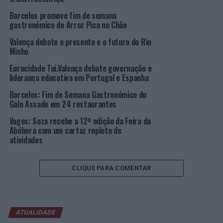
relacionadas com a construção de produtos turísticos
integrados para a bacia hidrográfica do rio Lima, são
Barcelos promove fim de semana
gastronómico do Arroz Pica no Chão
eles: Isabel Sousa, da
Explore Iberia
; Joel Pereira, da
Tobogã; Ricardo Viana, da
Portugal Active
; e Paulo
Valença debate o presente e o futuro do Rio
Lopes, da
Portugal Green Walks
.
Minho
Eurocidade Tui.Valença debate governação e
A sessão de abertura estará a cargo de Manoel Batista,
liderança educativa em Portugal e Espanha
presidente do Conselho Intermunicipal da CIM Alto
Barcelos: Fim de Semana Gastronómico do
Minho; e de Augusto Marinho, presidente da Câmara
Galo Assado em 24 restaurantes
Municipal de Ponte da Barca.
Vagos: Soza recebe a 12ª edição da Feira da
O programa completo do seminário e o formulário de
Abóbora com um cartaz repleto de
atividades
inscrição estão disponíveis no site da CIM Alto Minho
em
www.cim-altominho.pt
. A inscrição é gratuita.
CLIQUE PARA COMENTAR
O projeto “Fronteira Esquecida Limia-Lima”,
cofinanciado pelo programa: INTERREG V-A España-
Portugal (POCTEP), está a ser dinamizado pela CIM Alto
Minho, em conjunto com a
Deputación de Ourense
ATUALIDADE
(beneficiário principal), a
Xunta de Galicia
– Património