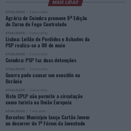
sociedade civil e empresas. Segue-se, à noite, a Gala de
MAIS LIDAS
respostas educativas capazes de dar uma segunda
Entrega dos Prémios, durante a qual serão anunciados
oportunidade a quem pretende concluir o ensino
ATUALIDADE
4 anos atrás
os vencedores de cada categoria, estando prevista a
secundário e reforçar as suas competências pessoais e
Agrária de Coimbra promove 9ª Edição
do Curso de Fogo Controlado
presença de mais de 500 participantes.
profissionais.
ATUALIDADE
4 anos atrás
Mais informações em:
Durante a cerimónia foi ainda reconhecido o trabalho
Lisboa: Leilão de Perdidos e Achados da
https://awards.innovationinpolitics.eu/
desenvolvido por toda a equipa de formadores e
PSP realiza-se a 08 de maio
colaboradores da ETG, cujo empenho foi determinante
ATUALIDADE
5 anos atrás
para o sucesso desta edição do Curso EFA.
Coimbra: PSP faz duas detenções
ATUALIDADE
4 anos atrás
A Escola de Tecnologia e Gestão de Barcelos continua a
Guerra pode causar um ecocídio na
afirmar-se como uma referência na formação
Ucrânia
profissional e na qualificação de adultos, contribuindo
ATUALIDADE
3 anos atrás
para o desenvolvimento de competências, o aumento da
Visto CPLP não permite a circulação
empregabilidade e a valorização do capital humano do
como turista na União Europeia
concelho e da região.
ATUALIDADE
1 ano atrás
Barcelos: Município lança Cartão Jovem
A Empresa Municipal de Educação e Cultura de Barcelos
no decorrer do 1º Fórum da Juventude
felicita todos os diplomados por esta importante