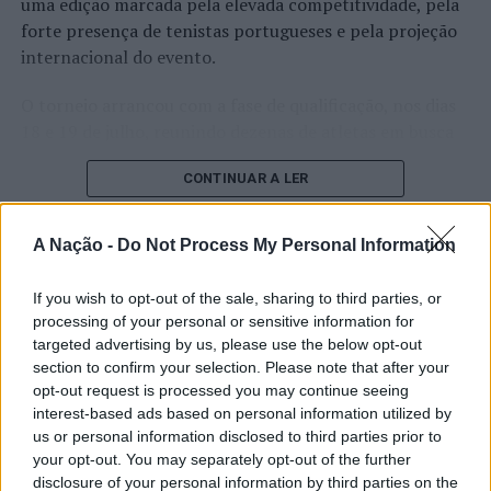
uma edição marcada pela elevada competitividade, pela
forte presença de tenistas portugueses e pela projeção
internacional do evento.
O torneio arrancou com a fase de qualificação, nos dias
18 e 19 de julho, reunindo dezenas de atletas em busca
de um lugar no quadro principal. A cerimónia de
CONTINUAR A LER
abertura contou com a presença do presidente da
Câmara Municipal de Cascais, Nuno Piteira Lopes,
acompanhado pelo executivo municipal, assinalando o
A Nação -
Do Not Process My Personal Information
início de uma competição que voltou a colocar o
ATUALIDADE
concelho no centro do calendário internacional do
If you wish to opt-out of the sale, sharing to third parties, or
Castelo Branco: “Bienal
ténis.
processing of your personal or sensitive information for
Internacional de Artes e Ofícios”
targeted advertising by us, please use the below opt-out
Apesar das desistências de última hora de jogadores
section to confirm your selection. Please note that after your
promete afirmar artesanato,
como Casper Ruud (Noruega), Alejandro Davidovich
opt-out request is processed you may continue seeing
património e inovação como
interest-based ads based on personal information utilized by
Fokina (Espanha) e Matteo Arnaldi (Itália), a prova
us or personal information disclosed to third parties prior to
“motores de desenvolvimento
apresentou um quadro competitivo de elevado nível,
your opt-out. You may separately opt-out of the further
liderado pelo russo Andrey Rublev, primeiro cabeça de
económico e cultural” do município
disclosure of your personal information by third parties on the