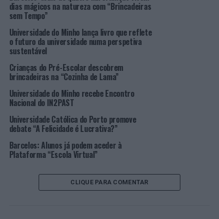
presta serviços de tradução, interpretação, legendagem
dias mágicos na natureza com “Brincadeiras
sem Tempo”
e revisão de textos a nível académico e a comunidade em
geral.
Universidade do Minho lança livro que reflete
o futuro da universidade numa perspetiva
sustentável
O Dia Europeu das Línguas foi instituído em 2001 pelo
Conselho da Europa e pela Comissão Europeia para
Crianças do Pré-Escolar descobrem
celebrar a riqueza e a diversidade linguística e cultural
brincadeiras na “Cozinha de Lama”
da Europa. O fim é sensibilizar as pessoas, as empresas e
Universidade do Minho recebe Encontro
as instituições para a aprendizagem das línguas como
Nacional do IN2PAST
competências cada vez mais necessárias à mobilidade, à
Universidade Católica do Porto promove
empregabilidade e ao desenvolvimento pessoal dos
debate “A Felicidade é Lucrativa?”
cidadãos, bem como ao aprofundamento das
democracias e do diálogo intercultural.
Barcelos: Alunos já podem aceder à
Plataforma “Escola Virtual”
Imagem: UM.
CLIQUE PARA COMENTAR
TÓPICOS RELACIONADOS:
BABELIUM
DESTAQUE
ENSINO
ENSINO SUPERIOR
UNIVERSIDADE DO MINHO
PRÓXIMO