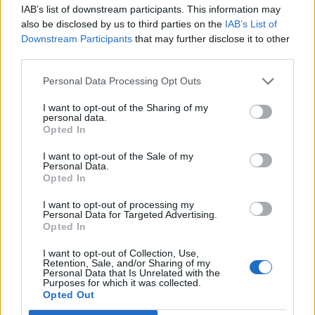
série, pelo italiano Luciano Darderi, pelo chileno
IAB’s list of downstream participants. This information may
português
Alejandro Tabilo e pelo belga Alexander Blockx.
also be disclosed by us to third parties on the
IAB’s List of
Um dos momentos mais aguardados da semana foi
Downstream Participants
that may further disclose it to other
Publicado
23 horas atrás
on
07/08/2026
também o regresso do suíço Stan Wawrinka ao Estoril,
third parties.
Por
Ígor Lopes
integrado na digressão de despedida do antigo vencedor
Personal Data Processing Opt Outs
de três torneios do Grand Slam.
I want to opt-out of the Sharing of my
A edição de 2026 ficou igualmente marcada pela maior
personal data.
A cidade de Castelo Branco, na região Centro de
Opted In
representação portuguesa de sempre num torneio ATP
Portugal, acolhe, nos dias 4 e 5 de setembro, no Centro
realizado em território nacional. Nuno Borges, Jaime
de Cultura Contemporânea de Castelo Branco (CCCCB),
I want to opt-out of the Sale of my
Personal Data.
Faria, Henrique Rocha, Frederico Ferreira Silva, Tiago
a primeira edição da “Bienal Internacional de Artes e
Opted In
Pereira e Tiago Torres integraram o quadro principal,
Ofícios”, iniciativa organizada pela Câmara Municipal de
beneficiando, de igual modo, da reorganização dos wild
I want to opt-out of processing my
Castelo Branco, através da Divisão de Museus e Cultura,
Personal Data for Targeted Advertising.
cards após as entradas diretas de alguns jogadores.
e integrada na programação do “Festival Sabores de
Opted In
Perdição”, que decorrerá entre 3 e 6 de setembro.
Entre os portugueses, Tiago Torres e Jaime Faria
I want to opt-out of Collection, Use,
Retention, Sale, and/or Sharing of my
protagonizaram as melhores campanhas da edição,
A Bienal nasce na sequência da inclusão de Castelo
Personal Data that Is Unrelated with the
ambos alcançando os quartos de final. Torres assinou
Purposes for which it was collected.
Branco na “Rede de Cidades Criativas da UNESCO”,
Opted Out
um dos resultados mais marcantes do torneio ao
distinção atribuída em 31 de outubro de 2023, na