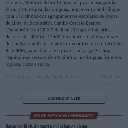
Minho (UMinho) celebra 13 anos na próxima segunda-
feira, Dia Europeu das Línguas, num evento multilingue
com 170 alunos dos agrupamentos escolares de Ponte
de Lima, da Secundária Camilo Castelo Branco
(Famalicão) e da EB 2/3 de Real (Braga). A iniciativa
decorre das 9h30 às 12h00, no auditório B1 do
campus
de Gualtar, em Braga. A abertura conta com o diretor do
BabeliUM, Jaime Costa, e o professor Jorge Pereira,
seguindo-se sessões de 30 minutos nas línguas francesa,
inglesa, russa e turca.
A UMinho, através da Escola de Letras, Artes e Ciências
Humanas, é pioneira no ensino superior em Portugal na
introdução de cursos livres de línguas e culturas
estrangeiras para o público em geral, desenvolvendo
CONTINUAR A LER
programas e aprendizagens em diversos formatos. O seu
centro de línguas BabeliUM nasceu em 2009 para
PODE ESTAR INTERESSADO
acentuar essa dinâmica. Além de projetos de formação e
promoção do multilinguismo e multiculturalismo,
Barcelos: Mais de quatro mil crianças vivem