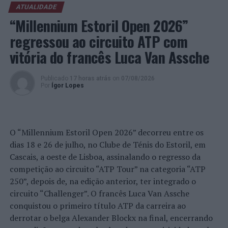
PSP apresenta balanço final da Campanha ROADPOL
ATUALIDADE
Safety Days
“Millennium Estoril Open 2026”
regressou ao circuito ATP com
NÃO PERCA
Aveiro e Espinho: Seis condutores detidos
vitória do francês Luca Van Assche
Publicado
17 horas atrás
on
07/08/2026
Por
Ígor Lopes
O “Millennium Estoril Open 2026” decorreu entre os
dias 18 e 26 de julho, no Clube de Ténis do Estoril, em
Cascais, a oeste de Lisboa, assinalando o regresso da
competição ao circuito “ATP Tour” na categoria “ATP
250”, depois de, na edição anterior, ter integrado o
circuito “Challenger”. O francês Luca Van Assche
conquistou o primeiro título ATP da carreira ao
derrotar o belga Alexander Blockx na final, encerrando