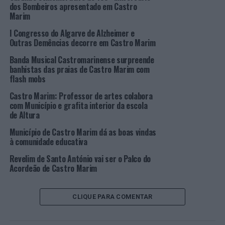
atletas Amelia Drumm (escalão 45-49), do Louletano, e
dos Bombeiros apresentado em Castro
Margarida Passos (JUN), da
Mirachoro Hotels
.
Marim
I Congresso do Algarve de Alzheimer e
Nas equipas, o Vasco da Gama Atlético Clube de Sines
Outras Demências decorre em Castro Marim
classificou-se com o primeiro lugar masculino e o
Banda Musical Castromarinense surpreende
Louletano no feminino.
banhistas das praias de Castro Marim com
flash mobs
O VII Triatlo de Altura foi uma organização do Clube
Leões do Sul, de São Bartolomeu do Sul, e do Município
Castro Marim: Professor de artes colabora
com Município e grafita interior da escola
de Castro Marim, com o apoio técnico da Federação de
de Altura
Triatlo de Portugal e os apoios do Turismo do Algarve,
Castro Marim Golfe &
Country Club
, Junta de Freguesia
Município de Castro Marim dá as boas vindas
à comunidade educativa
de Altura e do IPDJ (Delegação Regional do Algarve).
Revelim de Santo António vai ser o Palco do
Foto: CMCM.
Acordeão de Castro Marim
TÓPICOS RELACIONADOS:
ALTURA
CASTRO MARIM
CLIQUE PARA COMENTAR
DESTAQUE
JANA ADVANI
TOMÁS VILANOVA
TRIATLO
PRÓXIMO