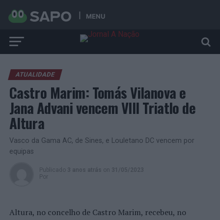
MENU
ATUALIDADE
Castro Marim: Tomás Vilanova e
Jana Advani vencem VIII Triatlo de
Altura
Vasco da Gama AC, de Sines, e Louletano DC vencem por
equipas
Publicado
3 anos atrás
on
31/05/2023
Por
Altura, no concelho de Castro Marim, recebeu, no