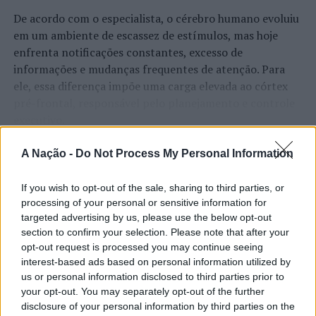
De acordo com o especialista, o cérebro humano evoluiu
em um ambiente de escassez de estímulos, mas hoje
enfrenta notificações constantes, excesso de
informações e mudanças frequentes de atenção. Para
ele, essa diferença impõe uma carga elevada ao córtex
pré-frontal, responsável pelo planejamento e controle
executivo.
O pesquisador afirma que plataformas digitais também
CONTINUAR A LER
A Nação -
Do Not Process My Personal Information
estimulam continuamente o sistema de recompensa do
cérebro, favorecendo a fadiga mental, a dificuldade de
If you wish to opt-out of the sale, sharing to third parties, or
manter a atenção e a procrastinação. Na sua visão,
processing of your personal or sensitive information for
ATUALIDADE
tarefas inacabadas permanecem ativas na memória e
targeted advertising by us, please use the below opt-out
“Millennium Estoril Open 2026”
section to confirm your selection. Please note that after your
aumentam a sensação de sobrecarga, enquanto o stress
opt-out request is processed you may continue seeing
prolongado pode elevar os níveis de cortisol e
regressou ao circuito ATP com
interest-based ads based on personal information utilized by
prejudicar o desempenho cognitivo.
vitória do francês Luca Van Assche
us or personal information disclosed to third parties prior to
your opt-out. You may separately opt-out of the further
Fabiano de Abreu Agrela Rodrigues ressalta que não há
disclosure of your personal information by third parties on the
Publicado
2 dias atrás
on
07/08/2026