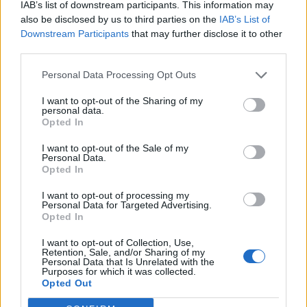
evidências de que o ambiente digital provoque mudanças
IAB’s list of downstream participants. This information may
Por
Ígor Lopes
genéticas na espécie humana. A adaptação observada,
also be disclosed by us to third parties on the
IAB’s List of
afirma, ocorre por meio da neuroplasticidade, processo
Downstream Participants
that may further disclose it to other
third parties.
pelo qual os circuitos neurais se reorganizam em
resposta às experiências.
O “Millennium Estoril Open 2026” decorreu entre os
Personal Data Processing Opt Outs
dias 18 e 26 de julho, no Clube de Ténis do Estoril, em
“O principal desafio é preservar a capacidade de reflexão
Cascais, a oeste de Lisboa, assinalando o regresso da
I want to opt-out of the Sharing of my
personal data.
profunda em um contexto marcado pela abundância de
competição ao circuito “ATP Tour” na categoria “ATP
Opted In
informações e pela rápida evolução tecnológica. O
250”, depois de, na edição anterior, ter integrado o
potencial cognitivo humano permanece, mas o seu
I want to opt-out of the Sale of my
circuito “Challenger”. O francês Luca Van Assche
Personal Data.
desenvolvimento depende de como o cérebro é
conquistou o primeiro título ATP da carreira ao
Opted In
exercitado no cotidiano”, finalizou Fabiano de Abreu
derrotar o belga Alexander Blockx na final, encerrando
Agrela Rodrigues.
I want to opt-out of processing my
uma edição marcada pela elevada competitividade, pela
Personal Data for Targeted Advertising.
forte presença de tenistas portugueses e pela projeção
Opted In
Ígor Lopes
internacional do evento.
I want to opt-out of Collection, Use,
Retention, Sale, and/or Sharing of my
O torneio arrancou com a fase de qualificação, nos dias
Personal Data that Is Unrelated with the
Purposes for which it was collected.
18 e 19 de julho, reunindo dezenas de atletas em busca
Opted Out
de um lugar no quadro principal. A cerimónia de