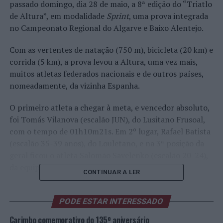
passado domingo, dia 28 de maio, a 8ª edição do “Triatlo
de Altura”, em modalidade
Sprint
, uma prova integrada
no Campeonato Regional do Algarve e Baixo Alentejo.
Com as vertentes de natação (750 m), bicicleta (20 km) e
corrida (5 km), a prova levou a Altura, uma vez mais,
muitos atletas federados nacionais e de outros países,
nomeadamente, da vizinha Espanha.
O primeiro atleta a chegar à meta, e vencedor absoluto,
foi Tomás Vilanova (escalão JUN), do Lusitano Frusoal,
com o tempo de 01h10m21s. Em 2º lugar, Rafael Batista
(escalão 35-39 anos), do Louletano, e na 3ª posição da
geral ficou o atleta Salomão Savelenko (escalão 20-24),
da equipa
Mirachoro Hotels
.
CONTINUAR A LER
Na vertente feminina, a primeira atleta a cruzar a linha
de chegada foi Jana Advani (escalão 45-49), do
PODE ESTAR INTERESSADO
Louletano, com 01h25m13s de prova. Seguiram-se as
Carimbo comemorativo do 135º aniversário