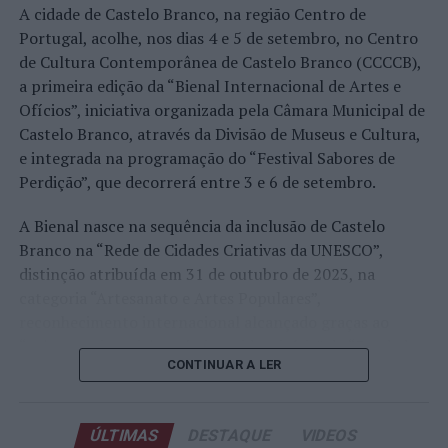
A edição de 2026 ficou igualmente marcada pela maior
A cidade de Castelo Branco, na região Centro de
representação portuguesa de sempre num torneio ATP
Portugal, acolhe, nos dias 4 e 5 de setembro, no Centro
realizado em território nacional. Nuno Borges, Jaime
de Cultura Contemporânea de Castelo Branco (CCCCB),
Faria, Henrique Rocha, Frederico Ferreira Silva, Tiago
a primeira edição da “Bienal Internacional de Artes e
Pereira e Tiago Torres integraram o quadro principal,
Ofícios”, iniciativa organizada pela Câmara Municipal de
beneficiando, de igual modo, da reorganização dos wild
Castelo Branco, através da Divisão de Museus e Cultura,
cards após as entradas diretas de alguns jogadores.
e integrada na programação do “Festival Sabores de
Perdição”, que decorrerá entre 3 e 6 de setembro.
Entre os portugueses, Tiago Torres e Jaime Faria
protagonizaram as melhores campanhas da edição,
A Bienal nasce na sequência da inclusão de Castelo
ambos alcançando os quartos de final. Torres assinou
Branco na “Rede de Cidades Criativas da UNESCO”,
um dos resultados mais marcantes do torneio ao
distinção atribuída em 31 de outubro de 2023, na
eliminar o chileno Alejandro Tabilo, terceiro cabeça de
categoria “Artesanato e Artes Populares”,
série e um dos principais favoritos à conquista do título,
reconhecimento internacional alcançado graças ao
antes de ser afastado pelo francês Hugo Gaston nos
“valor patrimonial, artístico e identitário” do “Bordado
quartos de final.
CONTINUAR A LER
de Castelo Branco”, uma das manifestações mais
emblemáticas da cultura portuguesa e elemento central
Já Jaime Faria venceu o peruano Gonzalo Bueno e o
da identidade albicastrense.
neerlandês Botic van de Zandschulp, alcançando
ÚLTIMAS
DESTAQUE
VIDEOS