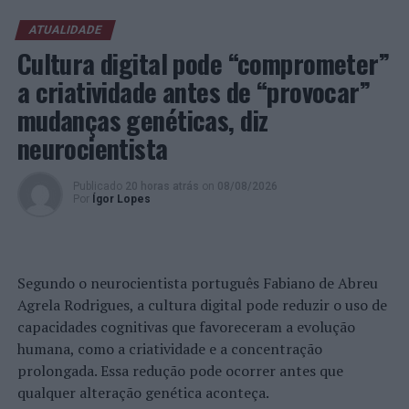
Castro Marim: “Terra de Maio” promove criação,
sabores e saberes da Cabra de Raça Algarvia
ATUALIDADE
Cultura digital pode “comprometer”
NÃO PERCA
TOUR10 escolhe o Porto para realizar o seu primeiro
a criatividade antes de “provocar”
evento Format10 em Portugal
mudanças genéticas, diz
neurocientista
Publicado
20 horas atrás
on
08/08/2026
Por
Ígor Lopes
Segundo o neurocientista português Fabiano de Abreu
Agrela Rodrigues, a cultura digital pode reduzir o uso de
capacidades cognitivas que favoreceram a evolução
humana, como a criatividade e a concentração
prolongada. Essa redução pode ocorrer antes que
qualquer alteração genética aconteça.