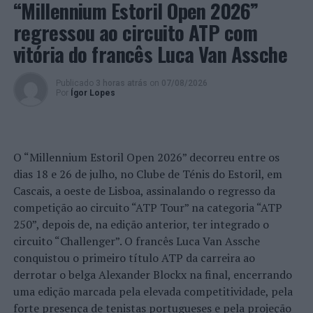
“Muito nos honra sermos pioneiros de uma política
“Millennium Estoril Open 2026”
fiscal mais ajustada às famílias em territórios com
regressou ao circuito ATP com
diferentes condições socioeconómicas. Lamentamos que
vitória do francês Luca Van Assche
a administração fiscal não se ajuste à vontade das
políticas municipais e que implique tanto dispêndio de
recursos técnicos especializados para que se possa fazer
Publicado
3 horas atrás
on
07/08/2026
Por
Ígor Lopes
maior justiça social”, sublinhou a vice-presidente
Filomena Sintra.
Entre as principais medidas do Regulamento de
O “Millennium Estoril Open 2026” decorreu entre os
Concessão de Benefícios Fiscais do Município de Castro
dias 18 e 26 de julho, no Clube de Ténis do Estoril, em
Marim:
Cascais, a oeste de Lisboa, assinalando o regresso da
competição ao circuito “ATP Tour” na categoria “ATP
. Redução até 25% da taxa de IMI, para prédios
250”, depois de, na edição anterior, ter integrado o
destinados a habitação própria e permanente
circuito “Challenger”. O francês Luca Van Assche
(artigo 8º).
conquistou o primeiro título ATP da carreira ao
derrotar o belga Alexander Blockx na final, encerrando
. Reforço da majoração da redução à coleta de IMI
uma edição marcada pela elevada competitividade, pela
para famílias com dependentes (IMI familiar).
forte presença de tenistas portugueses e pela projeção
Para o limiar das famílias com 3 ou mais