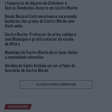
concessao-de-beneficios-fiscais-do-municipio-de-
I Congresso do Algarve de Alzheimer e
castro-marim
, sublinhando-se que é responsabilidade do
Outras Demências decorre em Castro Marim
cidadão a atualização dos seus dados fiscais e matriciais
Banda Musical Castromarinense surpreende
junto das entidades competentes.
banhistas das praias de Castro Marim com
flash mobs
Esta distinção foi realizada no âmbito da atribuição dos
Castro Marim: Professor de artes colabora
galardões da “Autarquia + Familiarmente Responsável”,
com Município e grafita interior da escola
um galardão que Castro Marim conquista há 10 anos
de Altura
consecutivos e que reconhece as medidas e boas práticas
Município de Castro Marim dá as boas vindas
tomadas pelo município em prol do bem-estar das
à comunidade educativa
famílias castromarinenses. Entre as muitas iniciativas,
Revelim de Santo António vai ser o Palco do
destacamos os Programas de Combate ao Tabagismo e à
Acordeão de Castro Marim
Obesidade, distinguindo-se também a componente
ininterrupta de apoio à família, férias ativas gratuitas
nas interrupções letivas e uma oferta desportiva
CLIQUE PARA COMENTAR
alargada e gratuita, realçando-se já por ser o município
com o maior número de praticantes de futsal do
Algarve.
ATUALIDADE