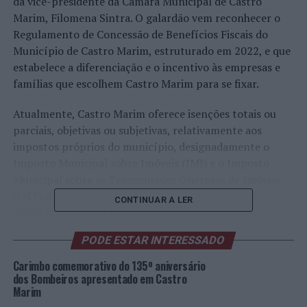
da vice-presidente da Câmara Municipal de Castro
Marim, Filomena Sintra. O galardão vem reconhecer o
Regulamento de Concessão de Benefícios Fiscais do
Município de Castro Marim, estruturado em 2022, e que
estabelece a diferenciação e o incentivo às empresas e
famílias que escolhem Castro Marim para se fixar.
Atualmente, Castro Marim oferece isenções totais ou
parciais, objetivas ou subjetivas, relativamente aos
impostos próprios do município, designadamente o
Imposto Municipal sobre Imóveis (IMI) e o Imposto
Municipal sobre as Transmissões Onerosas de Imóveis
(IMT). São medidas implementadas no sentido de
CONTINUAR A LER
minorar a injustiça na partilha da carga fiscal dos
impostos municipais e aproximar os cidadãos do
PODE ESTAR INTERESSADO
exercício dos poderes de tributação pelos eleitos locais.
Carimbo comemorativo do 135º aniversário
Pode consultar o Regulamento em
https://cm-
dos Bombeiros apresentado em Castro
Marim
castromarim.pt/site/documento/regulamento-de-