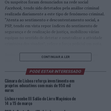
Os suspeitos foram denunciados na rede social
Facebook,
tendo sido detetados pela análise criminal
realizada diariamente a este tipo de fenómeno criminal.
“Atenta ao sentimento e descontentamento social, a
PSP, tendo em vista repor índices do sentimento de
segurança e de realização de justiça, mobilizou várias
equipas no sentido de detetar e neutralizar a atividade
criminosa dos visados”, refere a força policial em nota.
Assim, em menos de 48 horas, os Polícias montaram
CONTINUAR A LER
uma operação de investigação criminal tendente a
permitir a detenção dos suspeitos. Foram, dessa forma,
PODE ESTAR INTERESSADO
surpreendidos em flagrante delito os suspeitos, que de
forma articulada, perseguiram a vítima até lhe
Câmara de Lisboa reforça investimento em
subtraírem a carteira, avaliada em 60 euros, com
projetos educativos com mais de 950 mil
euros
dinheiro, documentos e outros papéis de menor
importância. Sem que a vítima se apercebesse, levaram a
Lisboa recebe III Salão do Livro Maçónico de
carteira, aproveitando o movimento populacional de
14 a 15 de março
uma zona turística da cidade.