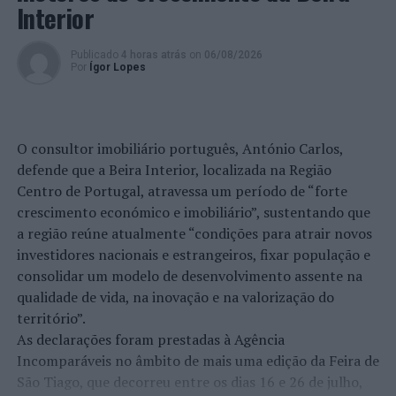
“Esta Brigada de Investigação Criminal da PSP criada em
Interior
2018, então designada por Força Conjunta de Combate
aos Carteiristas, dedicada a este tipo de criminalidade,
Publicado
4 horas atrás
on
06/08/2026
tem vindo a neutralizar várias células que em território
Por
Ígor Lopes
nacional se dedicam a furtos por carteirista a turistas
estrangeiros”, conclui a PSP.
Foto: DR (meramente ilustrativa).
O consultor imobiliário português, António Carlos,
defende que a Beira Interior, localizada na Região
Centro de Portugal, atravessa um período de “forte
TÓPICOS RELACIONADOS:
CRIMINALIDADE
DESTAQUE
crescimento económico e imobiliário”, sustentando que
LISBOA
PSP
a região reúne atualmente “condições para atrair novos
PRÓXIMO
investidores nacionais e estrangeiros, fixar população e
Amadora: PSP recupera viatura furtada em Odivelas
consolidar um modelo de desenvolvimento assente na
NÃO PERCA
qualidade de vida, na inovação e na valorização do
Autarquia de Sintra renova protocolo de funcionamento
território”.
do Centro de Acolhimento
As declarações foram prestadas à Agência
Incomparáveis no âmbito de mais uma edição da Feira de
São Tiago, que decorreu entre os dias 16 e 26 de julho,