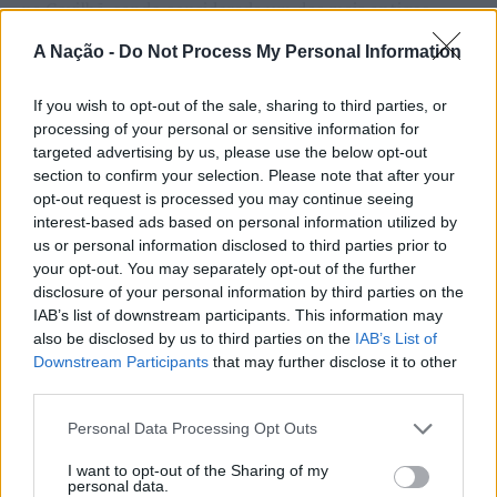
na Covilhã, sendo considerada um dos mais antigos
certames populares de Portugal. Com origens medievais
A Nação -
Do Not Process My Personal Information
e realizada anualmente na “Cidade Neve”, a feira conjuga
CONTINUAR A LER
tradição, atividade económica, comércio, gastronomia,
If you wish to opt-out of the sale, sharing to third parties, or
animação cultural e divulgação empresarial,
processing of your personal or sensitive information for
constituindo um dos principais momentos de promoção
targeted advertising by us, please use the below opt-out
do município e da Beira Interior.
section to confirm your selection. Please note that after your
ATUALIDADE
opt-out request is processed you may continue seeing
Rio de Janeiro: Governo do Estado
Para António Carlos, o crescimento alcançado ao longo
interest-based ads based on personal information utilized by
propõe parceria com a FUNCEX para
dos últimos anos representa o cumprimento dos
us or personal information disclosed to third parties prior to
objetivos que traçou quando iniciou o seu percurso no
your opt-out. You may separately opt-out of the further
“reforçar inteligência sobre
disclosure of your personal information by third parties on the
setor imobiliário. O empresário considera que o
comércio exterior”
IAB’s list of downstream participants. This information may
reconhecimento conquistado resulta da proximidade
also be disclosed by us to third parties on the
IAB’s List of
com a comunidade e da capacidade de apoiar não apenas
Downstream Participants
that may further disclose it to other
Publicado
4 horas atrás
on
06/08/2026
compradores e vendedores, mas também iniciativas
Por
Ígor Lopes
third parties.
locais e projetos de desenvolvimento regional. Segundo
explicou, esse envolvimento tem permitido “consolidar a
Personal Data Processing Opt Outs
sua presença em vários concelhos da Beira Interior e
I want to opt-out of the Sharing of my
alargar a atividade além-fronteiras”.
O Governo do Estado do Rio de Janeiro, Brasil, solicitou
personal data.