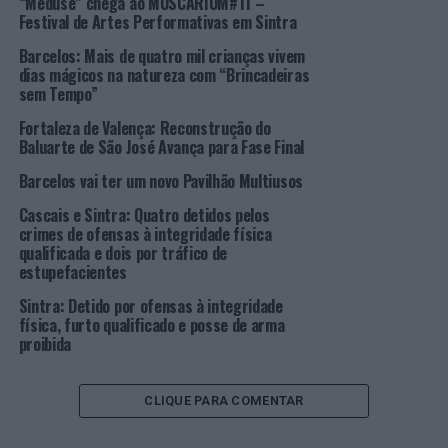
“Méduse” chega ao MUSCARIUM#11 –
A requalificação levada a cabo pela autarquia tem por
Festival de Artes Performativas em Sintra
objetivo valorizar e potencializar o espaço de recreio,
Barcelos: Mais de quatro mil crianças vivem
zonas lúdicas e campos de jogos, proporcionando
dias mágicos na natureza com “Brincadeiras
melhores condições às crianças para a realização de
sem Tempo”
diversas atividades, essencialmente relacionadas com
Fortaleza de Valença: Reconstrução do
desporto e lazer.
Baluarte de São José Avança para Fase Final
Foto: DR.
Barcelos vai ter um novo Pavilhão Multiusos
Cascais e Sintra: Quatro detidos pelos
TÓPICOS RELACIONADOS:
crimes de ofensas à integridade física
CÂMARA MUNICIPAL DE SINTRA
DESTAQUE
ENSINO
OBRAS
SINTRA
qualificada e dois por tráfico de
estupefacientes
PRÓXIMO
Investigadores da Universidade da Minho desmistificam
Sintra: Detido por ofensas à integridade
o direito em podcast
física, furto qualificado e posse de arma
proibida
NÃO PERCA
PSP de Viseu realiza uma das suas maiores apreensões
de estupefacientes
CLIQUE PARA COMENTAR