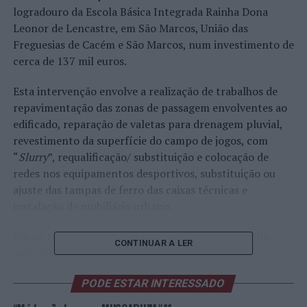
logradouro da Escola Básica Integrada Rainha Dona
Leonor de Lencastre, em São Marcos, União das
Freguesias de Cacém e São Marcos, num investimento de
cerca de 137 mil euros.
Esta intervenção envolve a realização de trabalhos de
repavimentação das zonas de passagem envolventes ao
edificado, reparação de valetas para drenagem pluvial,
revestimento da superfície do campo de jogos, com
“
Slurry
”, requalificação/ substituição e colocação de
redes nos equipamentos desportivos, substituição ou
ajuste das tampas de ferro das caixas técnicas e
instalação de mobiliário urbano.
Por se tratar de uma obra de requalificação total do
CONTINUAR A LER
logradouro, serão ainda intervencionadas as zonas
envolventes ao edifício, que apresentam alguns sinais de
PODE ESTAR INTERESSADO
degradação, nomeadamente muros, muretes e guardas.