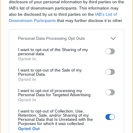
liderado pelo russo Andrey Rublev, primeiro cabeça de
disclosure of your personal information by third parties on the
económico e cultural” do município
IAB’s list of downstream participants. This information may
série, pelo italiano Luciano Darderi, pelo chileno
português
also be disclosed by us to third parties on the
IAB’s List of
Alejandro Tabilo e pelo belga Alexander Blockx.
Downstream Participants
that may further disclose it to other
Um dos momentos mais aguardados da semana foi
third parties.
Publicado
1 dia atrás
on
07/08/2026
também o regresso do suíço Stan Wawrinka ao Estoril,
Por
Ígor Lopes
integrado na digressão de despedida do antigo vencedor
Personal Data Processing Opt Outs
de três torneios do Grand Slam.
I want to opt-out of the Sharing of my
personal data.
A edição de 2026 ficou igualmente marcada pela maior
Opted In
A cidade de Castelo Branco, na região Centro de
representação portuguesa de sempre num torneio ATP
Portugal, acolhe, nos dias 4 e 5 de setembro, no Centro
I want to opt-out of the Sale of my
realizado em território nacional. Nuno Borges, Jaime
de Cultura Contemporânea de Castelo Branco (CCCCB),
Personal Data.
Faria, Henrique Rocha, Frederico Ferreira Silva, Tiago
Opted In
a primeira edição da “Bienal Internacional de Artes e
Pereira e Tiago Torres integraram o quadro principal,
Ofícios”, iniciativa organizada pela Câmara Municipal de
I want to opt-out of processing my
beneficiando, de igual modo, da reorganização dos wild
Personal Data for Targeted Advertising.
Castelo Branco, através da Divisão de Museus e Cultura,
Opted In
cards após as entradas diretas de alguns jogadores.
e integrada na programação do “Festival Sabores de
Perdição”, que decorrerá entre 3 e 6 de setembro.
I want to opt-out of Collection, Use,
Entre os portugueses, Tiago Torres e Jaime Faria
Retention, Sale, and/or Sharing of my
Personal Data that Is Unrelated with the
protagonizaram as melhores campanhas da edição,
A Bienal nasce na sequência da inclusão de Castelo
Purposes for which it was collected.
ambos alcançando os quartos de final. Torres assinou
Opted Out
Branco na “Rede de Cidades Criativas da UNESCO”,