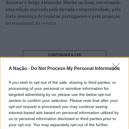
derrotar o belga Alexander Blockx na final, encerrando
uma edição marcada pela elevada competitividade, pela
forte presença de tenistas portugueses e pela projeção
internacional do evento.
O torneio arrancou com a fase de qualificação, nos dias
18 e 19 de julho, reunindo dezenas de atletas em busca
de um lugar no quadro principal. A cerimónia de
CONTINUAR A LER
abertura contou com a presença do presidente da
Câmara Municipal de Cascais, Nuno Piteira Lopes,
A Nação -
Do Not Process My Personal Information
acompanhado pelo executivo municipal, assinalando o
início de uma competição que voltou a colocar o
ATUALIDADE
If you wish to opt-out of the sale, sharing to third parties, or
concelho no centro do calendário internacional do
Castelo Branco: “Bienal
processing of your personal or sensitive information for
ténis.
targeted advertising by us, please use the below opt-out
Internacional de Artes e Ofícios”
section to confirm your selection. Please note that after your
Apesar das desistências de última hora de jogadores
promete afirmar artesanato,
opt-out request is processed you may continue seeing
como Casper Ruud (Noruega), Alejandro Davidovich
interest-based ads based on personal information utilized by
património e inovação como
Fokina (Espanha) e Matteo Arnaldi (Itália), a prova
us or personal information disclosed to third parties prior to
“motores de desenvolvimento
apresentou um quadro competitivo de elevado nível,
your opt-out. You may separately opt-out of the further