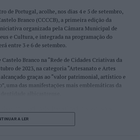
ro de Portugal, acolhe, nos dias 4 e 5 de setembro,
Bueno e o neerlandês Botic van de Zandschulp,
astelo Branco (CCCCB), a primeira edição da
nde acabou eliminado pelo italiano Luciano
, iniciativa organizada pela Câmara Municipal de
ts.
seus e Cultura, e integrada na programação do
onal no quadro principal, iniciou a participação
erá entre 3 e 6 de setembro.
o Luz, acabando, contudo, por ser eliminado na
e Castelo Branco na “Rede de Cidades Criativas da
és Burruchaga, num encontro disputado em três
ubro de 2023, na categoria “Artesanato e Artes
alcançado graças ao “valor patrimonial, artístico e
 despediram-se na ronda inaugural. Rocha foi
co”, uma das manifestações mais emblemáticas da
quanto Ferreira Silva discutiu a passagem à
identidade albicastrense.
o francês Luca Van Assche, que acabaria por
ais e internacionais, investigadores, artesãos,
públicos, instituições de ensino superior e
i o português que mais longe chegou, alcançando o
TINUAR A LER
riativas da UNESCO” discutirão políticas públicas,
 derrotado por Gonzalo Bueno. João Domingues,
lização, cooperação entre territórios,
cha não conseguiram ultrapassar a primeira ronda