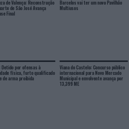
eza de Valença: Reconstrução
Barcelos vai ter um novo Pavilhão
uarte de São José Avança
Multiusos
ase Final
: Detido por ofensas à
Viana do Castelo: Concurso público
idade física, furto qualificado
internacional para Novo Mercado
e de arma proibida
Municipal e envolvente avança por
13,399 ME