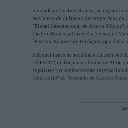
A cidade de Castelo Branco, na região Cent
Já Jaime Faria venceu o peruano Gonzalo 
no Centro de Cultura Contemporânea de C
alcançando também os quartos de final, o
“Bienal Internacional de Artes e Ofícios”
Darderi, num encontro decidido em três se
Castelo Branco, através da Divisão de Mu
Nuno Borges, principal representante naci
“Festival Sabores de Perdição”, que decorr
com uma vitória sobre o brasileiro Orland
A Bienal nasce na sequência da inclusão d
segunda ronda pelo argentino Román Andr
UNESCO”, distinção atribuída em 31 de out
sets.
Populares”, reconhecimento internacional 
Henrique Rocha e Frederico Ferreira Silva
identitário” do “Bordado de Castelo Bran
afastado pelo espanhol Pedro Martínez, en
cultura portuguesa e elemento central da 
segunda ronda até ao terceiro set frente a
conquistar o título do torneio.
Ao longo de dois dias, especialistas nacion
representantes institucionais, organismos 
Na fase de qualificação, Tiago Pereira fo
CON
cidades pertencentes à “Rede de Cidades C
quadro principal do torneio, onde acabou
inovação, empreendedorismo, internaciona
João Silva, Gonçalo Castro e Francisco Ro