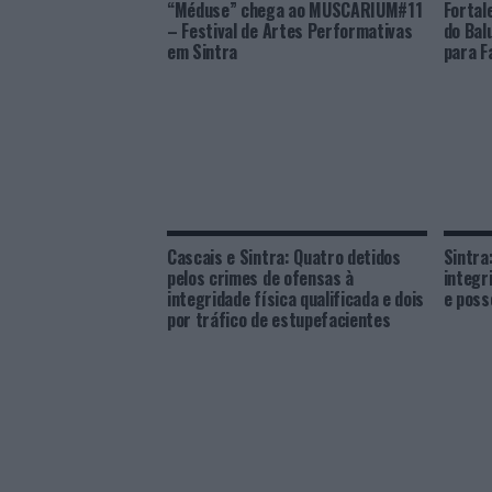
“Méduse” chega ao MUSCARIUM#11
Fortal
– Festival de Artes Performativas
do Bal
em Sintra
para F
Cascais e Sintra: Quatro detidos
Sintra
pelos crimes de ofensas à
integr
integridade física qualificada e dois
e poss
por tráfico de estupefacientes