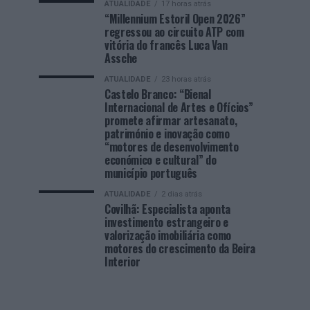
ATUALIDADE
17 horas atrás
“Millennium Estoril Open 2026”
regressou ao circuito ATP com
vitória do francês Luca Van
Assche
ATUALIDADE
23 horas atrás
Castelo Branco: “Bienal
Internacional de Artes e Ofícios”
promete afirmar artesanato,
património e inovação como
“motores de desenvolvimento
económico e cultural” do
município português
ATUALIDADE
2 dias atrás
Covilhã: Especialista aponta
investimento estrangeiro e
valorização imobiliária como
motores do crescimento da Beira
Interior