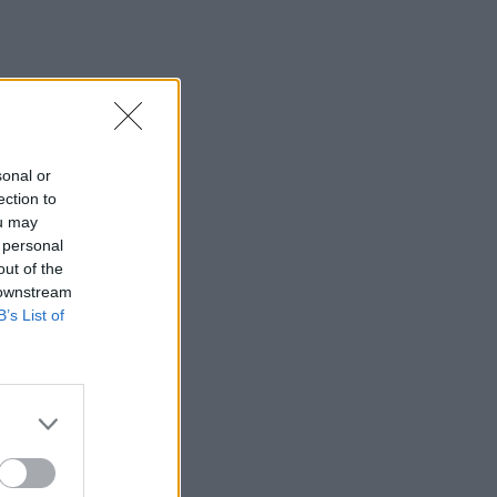
sonal or
ection to
ou may
 personal
out of the
 downstream
B’s List of