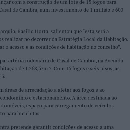
nçar com a construção de um lote de 15 fogos para
 Casal de Cambra, num investimento de 1 milhão e 600
tarquia, Basílio Horta, salientou que “esta será a
s realizar no decorrer da Estratégia Local da Habitação.
 o acesso e as condições de habitação no concelho”.
pal artéria rodoviária de Casal de Cambra, na Avenida
bitação de 1.268,57m 2. Com 15 fogos e seis pisos, as
T3.
áreas de arrecadação a afetar aos fogos e ao
e condomínio e estacionamento. A área destinada ao
automóveis, espaço para carregamento de veículos
o para bicicletas.
intra pretende garantir condições de acesso a uma