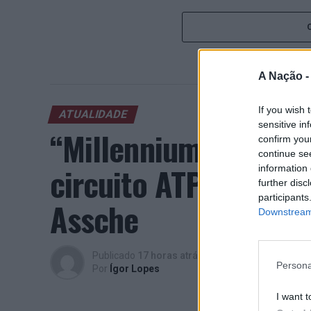
A Nação 
If you wish 
ATUALIDADE
sensitive in
“Millennium Estoril
confirm you
continue se
circuito ATP com vit
information 
further disc
participants
Assche
Downstream 
Publicado
17 horas atrás
on
07/08/2026
Persona
Por
Ígor Lopes
I want t