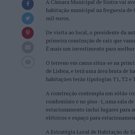
A Câmara Municipal de Sintra vai ava
habitação municipal na freguesia de
mil euros.
De visita ao local, o presidente da au
primeira construção de raiz que vamo
É mais um investimento para melhorar
O terreno em causa situa-se na princi
de Lisboa, e terá uma área bruta de ha
habitações terão tipologias T1, T2 e 
A construção contempla um sótão com 
condomínio e no piso -1, uma sala d
estacionamento inclui lugares para 
elétricos e espaço para estacionament
A Estratégia Local de Habitação de S