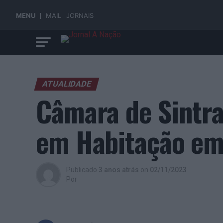
MENU
MAIL
JORNAIS
ATUALIDADE
Câmara de Sintra
em Habitação em
Publicado
3 anos atrás
on
02/11/2023
Por