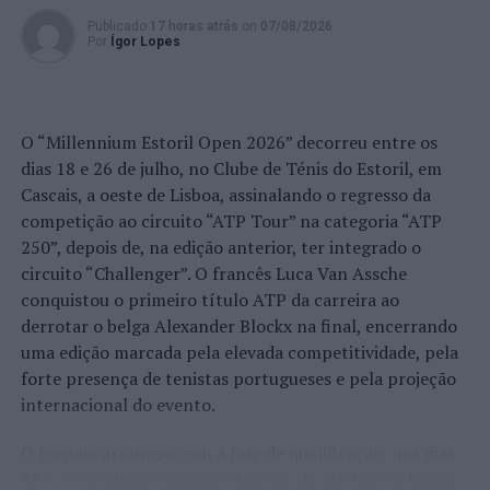
Publicado
17 horas atrás
on
07/08/2026
Por
Ígor Lopes
O “Millennium Estoril Open 2026” decorreu entre os
dias 18 e 26 de julho, no Clube de Ténis do Estoril, em
Cascais, a oeste de Lisboa, assinalando o regresso da
competição ao circuito “ATP Tour” na categoria “ATP
250”, depois de, na edição anterior, ter integrado o
circuito “Challenger”. O francês Luca Van Assche
conquistou o primeiro título ATP da carreira ao
derrotar o belga Alexander Blockx na final, encerrando
uma edição marcada pela elevada competitividade, pela
forte presença de tenistas portugueses e pela projeção
internacional do evento.
O torneio arrancou com a fase de qualificação, nos dias
18 e 19 de julho, reunindo dezenas de atletas em busca