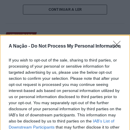
de um lugar no quadro principal. A cerimónia de
CONTINUAR A LER
abertura contou com a presença do presidente da
Câmara Municipal de Cascais, Nuno Piteira Lopes,
acompanhado pelo executivo municipal, assinalando o
início de uma competição que voltou a colocar o
ATUALIDADE
concelho no centro do calendário internacional do
Castelo Branco: “Bienal
ténis.
A Nação -
Do Not Process My Personal Information
Internacional de Artes e Ofícios”
Apesar das desistências de última hora de jogadores
If you wish to opt-out of the sale, sharing to third parties, or
promete afirmar artesanato,
como Casper Ruud (Noruega), Alejandro Davidovich
processing of your personal or sensitive information for
património e inovação como
Fokina (Espanha) e Matteo Arnaldi (Itália), a prova
targeted advertising by us, please use the below opt-out
“motores de desenvolvimento
section to confirm your selection. Please note that after your
apresentou um quadro competitivo de elevado nível,
opt-out request is processed you may continue seeing
liderado pelo russo Andrey Rublev, primeiro cabeça de
económico e cultural” do município
interest-based ads based on personal information utilized by
série, pelo italiano Luciano Darderi, pelo chileno
português
us or personal information disclosed to third parties prior to
Alejandro Tabilo e pelo belga Alexander Blockx.
your opt-out. You may separately opt-out of the further
Um dos momentos mais aguardados da semana foi
disclosure of your personal information by third parties on the
Publicado
23 horas atrás
on
07/08/2026
também o regresso do suíço Stan Wawrinka ao Estoril,
IAB’s list of downstream participants. This information may
Por
Ígor Lopes
integrado na digressão de despedida do antigo vencedor
also be disclosed by us to third parties on the
IAB’s List of
Downstream Participants
that may further disclose it to other
de três torneios do Grand Slam.