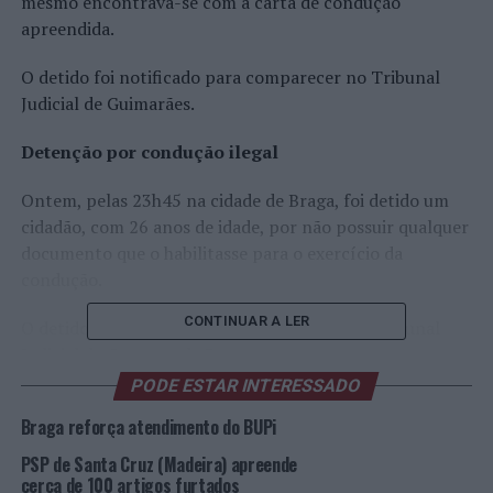
mesmo encontrava-se com a carta de condução
apreendida.
O detido foi notificado para comparecer no Tribunal
Judicial de Guimarães.
Detenção
por condução ilegal
Ontem, pelas 23h45 na cidade de Braga, foi detido um
cidadão, com 26 anos de idade, por não possuir qualquer
documento que o habilitasse para o exercício da
condução.
CONTINUAR A LER
O detido foi notificado para comparecer no Tribunal
Judicial da Comarca de Braga.
PODE ESTAR INTERESSADO
Detenções
por
condução sob o efeito do álcool
Braga reforça atendimento do BUPi
Hoje, na cidade de Braga, a PSP deteve dois cidadãos,
PSP de Santa Cruz (Madeira) apreende
com 44 e 29 anos de idade, por condução de veículo
cerca de 100 artigos furtados