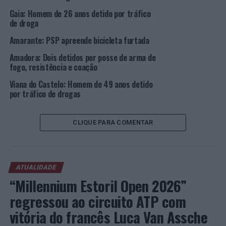
automóvel com taxa de alcoolemia superior à permitida
Gaia: Homem de 26 anos detido por tráfico
por lei, tendo os mesmos acusado uma TAS (taxa de
de droga
álcool no sangue) de 1,58 e 1,59 g/l no sangue,
Amarante: PSP apreende bicicleta furtada
respetivamente.
Amadora: Dois detidos por posse de arma de
Os detidos foram notificados para comparecerem no
fogo, resistência e coação
Tribunal Judicial da Comarca de Braga.
Viana do Castelo: Homem de 49 anos detido
por tráfico de drogas
Foto: DR.
CLIQUE PARA COMENTAR
TÓPICOS RELACIONADOS:
BRAGA
CRIMINALIDADE
DESTAQUE
GUIMARÃES
PSP
SEGURANÇA RODOVIÁRIA
PRÓXIMO
Lagoa (Açores): PSP detém mulher pela autoria de
ATUALIDADE
vários crimes
“Millennium Estoril Open 2026”
NÃO PERCA
regressou ao circuito ATP com
Gonçalo M. Tavares desloca-se a Barcelos para falar dos
seus livros
vitória do francês Luca Van Assche