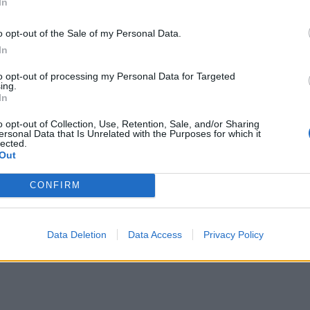
In
identidade albicastrense.
o opt-out of the Sale of my Personal Data.
ais e internacionais, investigadores, artesãos,
In
públicos, instituições de ensino superior e
TINUAR A LER
riativas da UNESCO” discutirão políticas públicas,
to opt-out of processing my Personal Data for Targeted
ing.
lização, cooperação entre territórios,
In
vação geracional e o papel das artes e dos ofícios
o opt-out of Collection, Use, Retention, Sale, and/or Sharing
o económico, turístico e cultural”.
ersonal Data that Is Unrelated with the Purposes for which it
lected.
a aponta investimento
Out
mação integrará visitas ao Museu dos Têxteis, ao
zação imobiliária como
stelo Branco, a exposição “O Mundo Bordado à
CONFIRM
nal ao vivo.
to da Beira Interior
ia de crescimento internacional” de Castelo
Data Deletion
Data Access
Privacy Policy
ráveis, Sónia Abreu, chefe da Divisão de Museus e
anco, considera que a Bienal representa a