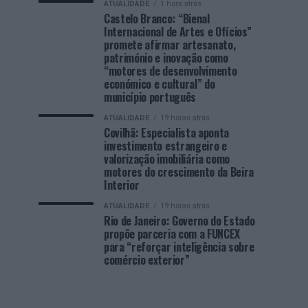
ATUALIDADE
1 hora atrás
Castelo Branco: “Bienal
Internacional de Artes e Ofícios”
promete afirmar artesanato,
património e inovação como
“motores de desenvolvimento
económico e cultural” do
município português
ATUALIDADE
19 horas atrás
Covilhã: Especialista aponta
investimento estrangeiro e
valorização imobiliária como
motores do crescimento da Beira
Interior
ATUALIDADE
19 horas atrás
Rio de Janeiro: Governo do Estado
propõe parceria com a FUNCEX
para “reforçar inteligência sobre
comércio exterior”