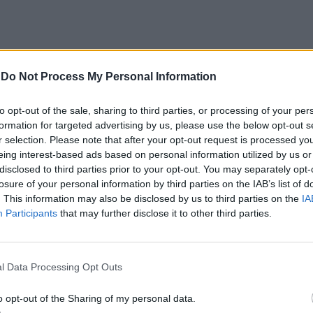
-
Do Not Process My Personal Information
to opt-out of the sale, sharing to third parties, or processing of your per
formation for targeted advertising by us, please use the below opt-out s
ro de Portugal, acolhe, nos dias 4 e 5 de setembro,
r selection. Please note that after your opt-out request is processed y
astelo Branco (CCCCB), a primeira edição da
eing interest-based ads based on personal information utilized by us or
disclosed to third parties prior to your opt-out. You may separately opt-
, iniciativa organizada pela Câmara Municipal de
losure of your personal information by third parties on the IAB’s list of
seus e Cultura, e integrada na programação do
. This information may also be disclosed by us to third parties on the
IA
erá entre 3 e 6 de setembro.
Participants
that may further disclose it to other third parties.
e Castelo Branco na “Rede de Cidades Criativas da
ubro de 2023, na categoria “Artesanato e Artes
l Data Processing Opt Outs
alcançado graças ao “valor patrimonial, artístico e
o opt-out of the Sharing of my personal data.
co”, uma das manifestações mais emblemáticas da