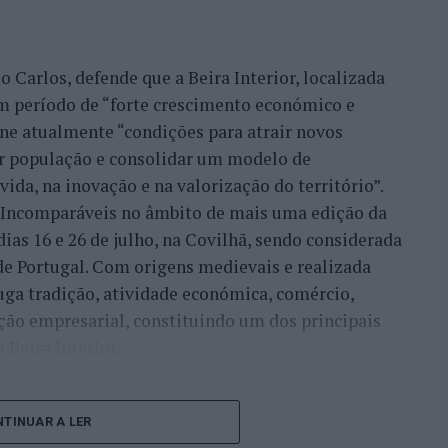
icípio tem vindo a desenvolver desde que passou a
 UNESCO”.
 Carlos, defende que a Beira Interior, localizada
ha de continuidade do desenvolvimento desta
um período de “forte crescimento económico e
nco na ‘Rede das Cidades Criativas’. Temos uma
úne atualmente “condições para atrair novos
cela e, dentro dessa programação, está também o
xar população e consolidar um modelo de
l de Artes e Ofícios’”, referiu esta responsável,
ida, na inovação e na valorização do território”.
ípio já promoveu anteriormente outras iniciativas
a Incomparáveis no âmbito de mais uma edição da
 UNESCO.
dias 16 e 26 de julho, na Covilhã, sendo considerada
e Portugal. Com origens medievais e realizada
amente o ‘Encontro Internacional de Cidades
uga tradição, atividade económica, comércio,
, o ‘Fórum Ibero-Americano das Cidades Criativas’
ção empresarial, constituindo um dos principais
al das atividades que estão muito ligadas às
Beira Interior.
çado ao longo dos últimos anos representa o
um congresso especializado, o objetivo consiste
do iniciou o seu percurso no setor imobiliário. O
TINUAR A LER
 entre cidades, instituições e especialistas”,