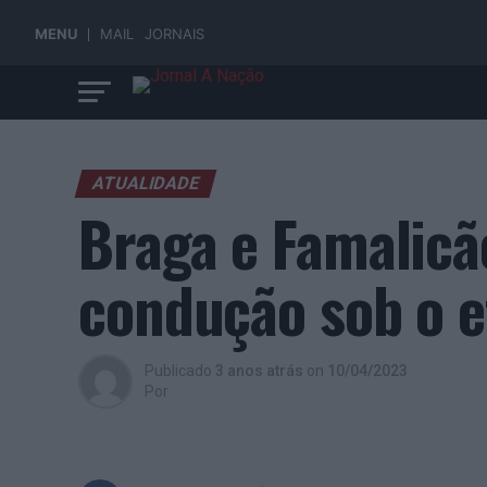
MENU
MAIL
JORNAIS
ATUALIDADE
Braga e Famalicã
condução sob o ef
Publicado
3 anos atrás
on
10/04/2023
Por