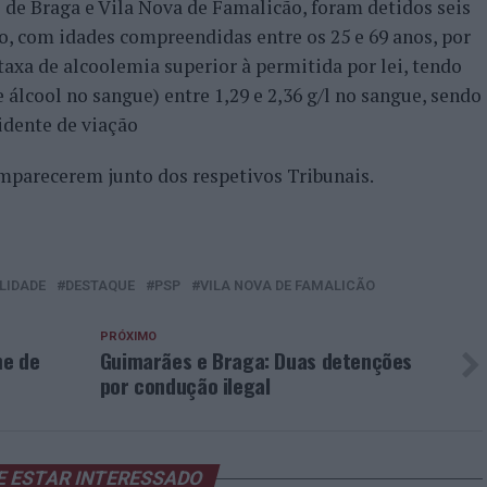
 de Braga e Vila Nova de Famalicão, foram detidos seis
o, com idades compreendidas entre os 25 e 69 anos, por
xa de alcoolemia superior à permitida por lei, tendo
lcool no sangue) entre 1,29 e 2,36 g/l no sangue, sendo
idente de viação
mparecerem junto dos respetivos Tribunais.
LIDADE
DESTAQUE
PSP
VILA NOVA DE FAMALICÃO
PRÓXIMO
me de
Guimarães e Braga: Duas detenções
por condução ilegal
E ESTAR INTERESSADO