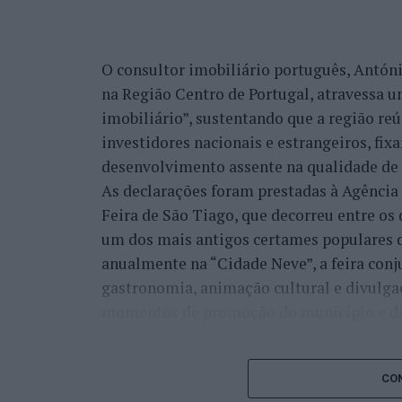
evolução natural da estratégia que o mun
integrar a “Rede de Cidades Criativas da
O consultor imobiliário português, António
“A ‘Bienal de Artes e Ofícios’ vem na lin
na Região Centro de Portugal, atravessa 
participação do município de Castelo Bra
imobiliário”, sustentando que a região re
programação que está alocada a esta chan
investidores nacionais e estrangeiros, fi
desenvolvimento desta ‘Bienal Internaciona
desenvolvimento assente na qualidade de v
que aproveitou para recordar que o munic
As declarações foram prestadas à Agênci
internacionais associadas à distinção da
Feira de São Tiago, que decorreu entre os 
um dos mais antigos certames populares d
“Já se fizeram outras atividades, nomead
anualmente na “Cidade Neve”, a feira conj
Criativas e Desenvolvimento Sustentável’
gastronomia, animação cultural e divulga
e, agora, este foi o desenvolvimento natur
momentos de promoção do município e da 
cidades criativas”, sustentou.
Para António Carlos, o crescimento alcan
Na sua perspetiva, mais do que organizar 
cumprimento dos objetivos que traçou quan
CON
em “criar um espaço permanente de diálogo