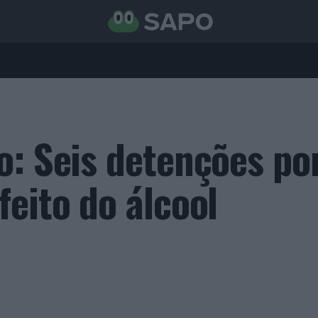
o: Seis detenções po
eito do álcool