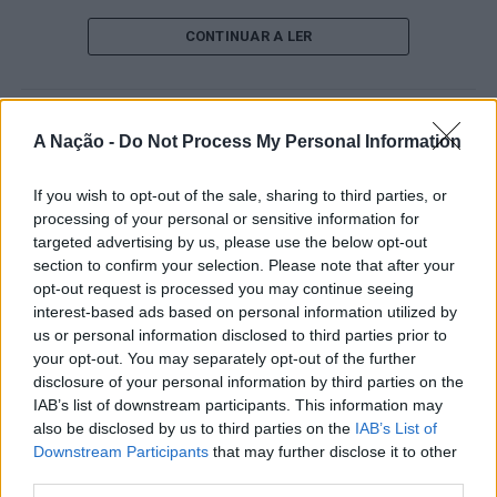
O pesquisador afirma que plataformas digitais também
CONTINUAR A LER
estimulam continuamente o sistema de recompensa do
cérebro, favorecendo a fadiga mental, a dificuldade de
manter a atenção e a procrastinação. Na sua visão,
ATUALIDADE
A Nação -
Do Not Process My Personal Information
tarefas inacabadas permanecem ativas na memória e
“Millennium Estoril Open 2026”
aumentam a sensação de sobrecarga, enquanto o stress
prolongado pode elevar os níveis de cortisol e
If you wish to opt-out of the sale, sharing to third parties, or
regressou ao circuito ATP com
processing of your personal or sensitive information for
prejudicar o desempenho cognitivo.
vitória do francês Luca Van Assche
targeted advertising by us, please use the below opt-out
section to confirm your selection. Please note that after your
Fabiano de Abreu Agrela Rodrigues ressalta que não há
opt-out request is processed you may continue seeing
Publicado
1 dia atrás
on
07/08/2026
evidências de que o ambiente digital provoque mudanças
Por
Ígor Lopes
interest-based ads based on personal information utilized by
genéticas na espécie humana. A adaptação observada,
us or personal information disclosed to third parties prior to
afirma, ocorre por meio da neuroplasticidade, processo
your opt-out. You may separately opt-out of the further
pelo qual os circuitos neurais se reorganizam em
disclosure of your personal information by third parties on the
resposta às experiências.
IAB’s list of downstream participants. This information may
O “Millennium Estoril Open 2026” decorreu entre os
also be disclosed by us to third parties on the
IAB’s List of
dias 18 e 26 de julho, no Clube de Ténis do Estoril, em
Downstream Participants
that may further disclose it to other
“O principal desafio é preservar a capacidade de reflexão
Cascais, a oeste de Lisboa, assinalando o regresso da
third parties.
profunda em um contexto marcado pela abundância de
competição ao circuito “ATP Tour” na categoria “ATP