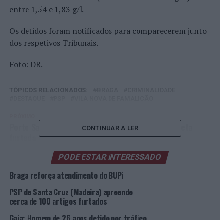
entre 1,54 e 1,83 g/l.
Os detidos foram notificados para comparecerem junto
dos respetivos Tribunais.
Foto: DR.
TÓPICOS RELACIONADOS:
BRAGA
CRIMINALIDADE
DESTAQUE
PSP
VILA NOVA DE FAMALICÃO
PRÓXIMO
Porto Santo: Detido por desobediência em bicicleta
CONTINUAR A LER
furtada
NÃO PERCA
PODE ESTAR INTERESSADO
Alain Johannes visita Portugal e dá concerto exclusivo
no Porto
Braga reforça atendimento do BUPi
PSP de Santa Cruz (Madeira) apreende
cerca de 100 artigos furtados
Gaia: Homem de 26 anos detido por tráfico