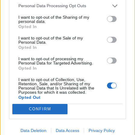
informações e pela rápida evolução tecnológica. O
250”, depois de, na edição anterior, ter integrado o
Personal Data Processing Opt Outs
potencial cognitivo humano permanece, mas o seu
circuito “Challenger”. O francês Luca Van Assche
desenvolvimento depende de como o cérebro é
I want to opt-out of the Sharing of my
conquistou o primeiro título ATP da carreira ao
personal data.
exercitado no cotidiano”, finalizou Fabiano de Abreu
derrotar o belga Alexander Blockx na final, encerrando
Opted In
Agrela Rodrigues.
uma edição marcada pela elevada competitividade, pela
I want to opt-out of the Sale of my
forte presença de tenistas portugueses e pela projeção
Personal Data.
Ígor Lopes
Opted In
internacional do evento.
I want to opt-out of processing my
O torneio arrancou com a fase de qualificação, nos dias
Personal Data for Targeted Advertising.
18 e 19 de julho, reunindo dezenas de atletas em busca
Opted In
de um lugar no quadro principal. A cerimónia de
I want to opt-out of Collection, Use,
CONTINUAR A LER
abertura contou com a presença do presidente da
Retention, Sale, and/or Sharing of my
Personal Data that Is Unrelated with the
Câmara Municipal de Cascais, Nuno Piteira Lopes,
Purposes for which it was collected.
acompanhado pelo executivo municipal, assinalando o
Opted Out
início de uma competição que voltou a colocar o
ATUALIDADE
CONFIRM
concelho no centro do calendário internacional do
Castelo Branco: “Bienal
ténis.
Internacional de Artes e Ofícios”
Data Deletion
Data Access
Privacy Policy
Apesar das desistências de última hora de jogadores