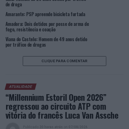
de droga
Fotos: PSP.
Amarante: PSP apreende bicicleta furtada
Amadora: Dois detidos por posse de arma de
TÓPICOS RELACIONADOS:
BRAGA
CRIMINALIDADE
fogo, resistência e coação
DESTAQUE
PSP
Viana do Castelo: Homem de 49 anos detido
PRÓXIMO
por tráfico de drogas
Funchal: PSP faz uma detenção para cumprimento de
pena por roubo
CLIQUE PARA COMENTAR
NÃO PERCA
Voleibol: 13ª jornada da Liga Una Seguros
ATUALIDADE
“Millennium Estoril Open 2026”
regressou ao circuito ATP com
vitória do francês Luca Van Assche
Publicado
20 horas atrás
on
07/08/2026