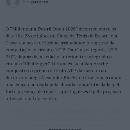
Por
Ígor Lopes
O “Millennium Estoril Open 2026” decorreu entre os
dias 18 e 26 de julho, no Clube de Ténis do Estoril, em
Cascais, a oeste de Lisboa, assinalando o regresso da
competição ao circuito “ATP Tour” na categoria “ATP
250”, depois de, na edição anterior, ter integrado o
circuito “Challenger”. O francês Luca Van Assche
conquistou o primeiro título ATP da carreira ao
derrotar o belga Alexander Blockx na final, encerrando
uma edição marcada pela elevada competitividade, pela
forte presença de tenistas portugueses e pela projeção
internacional do evento.
O torneio arrancou com a fase de qualificação, nos dias
18 e 19 de julho, reunindo dezenas de atletas em busca
de um lugar no quadro principal. A cerimónia de