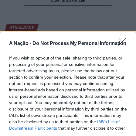
CONTINUAR A LER
abertura contou com a presença do presidente da
Câmara Municipal de Cascais, Nuno Piteira Lopes,
acompanhado pelo executivo municipal, assinalando o
início de uma competição que voltou a colocar o
ATUALIDADE
concelho no centro do calendário internacional do
Castelo Branco: “Bienal
ténis.
A Nação -
Do Not Process My Personal Information
Internacional de Artes e Ofícios”
Apesar das desistências de última hora de jogadores
promete afirmar artesanato,
If you wish to opt-out of the sale, sharing to third parties, or
como Casper Ruud (Noruega), Alejandro Davidovich
património e inovação como
processing of your personal or sensitive information for
Fokina (Espanha) e Matteo Arnaldi (Itália), a prova
targeted advertising by us, please use the below opt-out
“motores de desenvolvimento
apresentou um quadro competitivo de elevado nível,
section to confirm your selection. Please note that after your
liderado pelo russo Andrey Rublev, primeiro cabeça de
económico e cultural” do município
opt-out request is processed you may continue seeing
série, pelo italiano Luciano Darderi, pelo chileno
interest-based ads based on personal information utilized by
português
Alejandro Tabilo e pelo belga Alexander Blockx.
us or personal information disclosed to third parties prior to
Um dos momentos mais aguardados da semana foi
your opt-out. You may separately opt-out of the further
Publicado
1 dia atrás
on
07/08/2026
disclosure of your personal information by third parties on the
também o regresso do suíço Stan Wawrinka ao Estoril,
Por
Ígor Lopes
IAB’s list of downstream participants. This information may
integrado na digressão de despedida do antigo vencedor
also be disclosed by us to third parties on the
IAB’s List of
de três torneios do Grand Slam.
Downstream Participants
that may further disclose it to other
third parties.