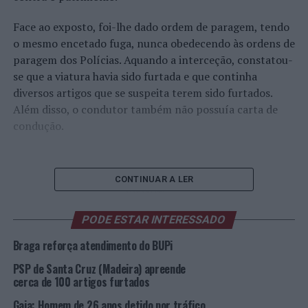
Face ao exposto, foi-lhe dado ordem de paragem, tendo
o mesmo encetado fuga, nunca obedecendo às ordens de
paragem dos Polícias. Aquando a interceção, constatou-
se que a viatura havia sido furtada e que continha
diversos artigos que se suspeita terem sido furtados.
Além disso, o condutor também não possuía carta de
condução.
Mais
CONTINUAR A LER
material
apreendido
PODE ESTAR INTERESSADO
(Foto:
PSP)
Braga reforça atendimento do BUPi
Face ao exposto, foram ambos detidos e presentes ao
PSP de Santa Cruz (Madeira) apreende
Tribunal Judicial da Comarca de Braga, sendo que a um
cerca de 100 artigos furtados
deles determinou a medida de coação de prisão
preventiva.
Gaia: Homem de 26 anos detido por tráfico