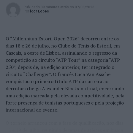
Publicado
39 minutos atrás
on
07/08/2026
Por
Ígor Lopes
O “Millennium Estoril Open 2026” decorreu entre os
dias 18 e 26 de julho, no Clube de Ténis do Estoril, em
Cascais, a oeste de Lisboa, assinalando o regresso da
competição ao circuito “ATP Tour” na categoria “ATP
250”, depois de, na edição anterior, ter integrado o
circuito “Challenger”. O francês Luca Van Assche
conquistou o primeiro título ATP da carreira ao
derrotar o belga Alexander Blockx na final, encerrando
uma edição marcada pela elevada competitividade, pela
forte presença de tenistas portugueses e pela projeção
internacional do evento.
O torneio arrancou com a fase de qualificação, nos dias
18 e 19 de julho, reunindo dezenas de atletas em busca