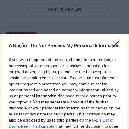
de um lugar no quadro principal. A cerimónia de
CONTINUAR A LER
abertura contou com a presença do presidente da
Câmara Municipal de Cascais, Nuno Piteira Lopes,
acompanhado pelo executivo municipal, assinalando o
início de uma competição que voltou a colocar o
ATUALIDADE
concelho no centro do calendário internacional do
Castelo Branco: “Bienal
ténis.
A Nação -
Do Not Process My Personal Information
Internacional de Artes e Ofícios”
Apesar das desistências de última hora de jogadores
If you wish to opt-out of the sale, sharing to third parties, or
promete afirmar artesanato,
como Casper Ruud (Noruega), Alejandro Davidovich
processing of your personal or sensitive information for
património e inovação como
Fokina (Espanha) e Matteo Arnaldi (Itália), a prova
targeted advertising by us, please use the below opt-out
“motores de desenvolvimento
section to confirm your selection. Please note that after your
apresentou um quadro competitivo de elevado nível,
opt-out request is processed you may continue seeing
liderado pelo russo Andrey Rublev, primeiro cabeça de
económico e cultural” do município
interest-based ads based on personal information utilized by
série, pelo italiano Luciano Darderi, pelo chileno
português
us or personal information disclosed to third parties prior to
Alejandro Tabilo e pelo belga Alexander Blockx.
your opt-out. You may separately opt-out of the further
Um dos momentos mais aguardados da semana foi
disclosure of your personal information by third parties on the
Publicado
7 horas atrás
on
07/08/2026
também o regresso do suíço Stan Wawrinka ao Estoril,
IAB’s list of downstream participants. This information may
Por
Ígor Lopes
integrado na digressão de despedida do antigo vencedor
also be disclosed by us to third parties on the
IAB’s List of
Downstream Participants
that may further disclose it to other
de três torneios do Grand Slam.