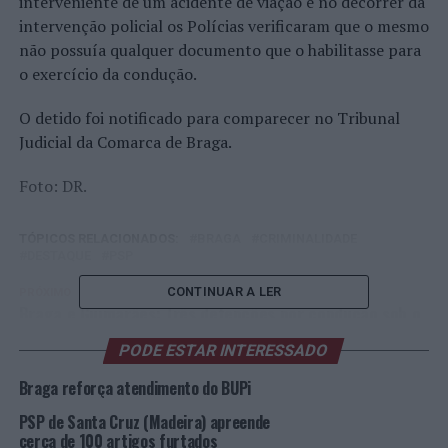
interveniente de um acidente de viação e no decorrer da
intervenção policial os Polícias verificaram que o mesmo
não possuía qualquer documento que o habilitasse para
o exercício da condução.
O detido foi notificado para comparecer no Tribunal
Judicial da Comarca de Braga.
Foto: DR.
TÓPICOS RELACIONADOS:
BRAGA
CRIMINALIDADE
DESTAQUE
PSP
CONTINUAR A LER
PRÓXIMO
Braga e Guimarães: Três detenções por condução sob o
efeito do álcool
PODE ESTAR INTERESSADO
NÃO PERCA
Braga: Detenções por furto em estabelecimento
Braga reforça atendimento do BUPi
comercial do Braga Parque
PSP de Santa Cruz (Madeira) apreende
cerca de 100 artigos furtados